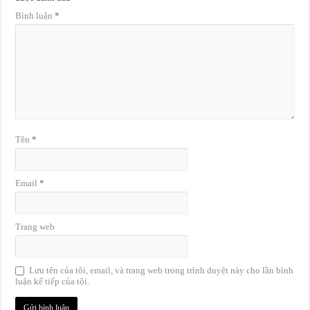
Bình luận
*
Tên
*
Email
*
Trang web
Lưu tên của tôi, email, và trang web trong trình duyệt này cho lần bình
luận kế tiếp của tôi.