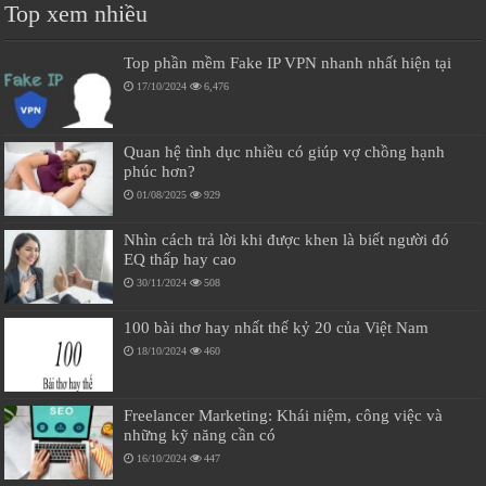
Top xem nhiều
Top phần mềm Fake IP VPN nhanh nhất hiện tại
17/10/2024
6,476
Quan hệ tình dục nhiều có giúp vợ chồng hạnh
phúc hơn?
01/08/2025
929
Nhìn cách trả lời khi được khen là biết người đó
EQ thấp hay cao
30/11/2024
508
100 bài thơ hay nhất thế kỷ 20 của Việt Nam
18/10/2024
460
Freelancer Marketing: Khái niệm, công việc và
những kỹ năng cần có
16/10/2024
447