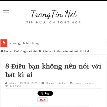
Vì sao gọi là bún bung?
Home
/
Đời sống - Xã hội
/
8 Điều bạn không nên nói với bất kì ai
8 Điều bạn không nên nói với
bất kì ai
admin
09/11/2024
Đời sống - Xã hội
Leave a comment
132 Views