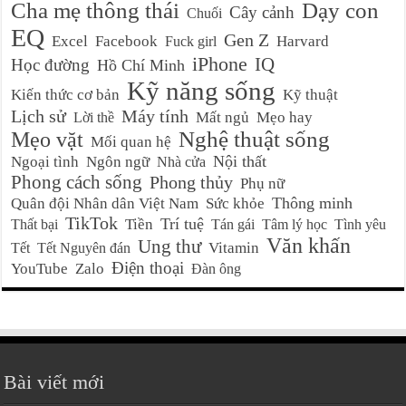
Cha mẹ thông thái
Dạy con
Cây cảnh
Chuối
EQ
Gen Z
Excel
Facebook
Harvard
Fuck girl
iPhone
IQ
Học đường
Hồ Chí Minh
Kỹ năng sống
Kiến thức cơ bản
Kỹ thuật
Lịch sử
Máy tính
Mất ngủ
Mẹo hay
Lời thề
Nghệ thuật sống
Mẹo vặt
Mối quan hệ
Nội thất
Ngoại tình
Ngôn ngữ
Nhà cửa
Phong cách sống
Phong thủy
Phụ nữ
Thông minh
Quân đội Nhân dân Việt Nam
Sức khỏe
TikTok
Trí tuệ
Tiền
Thất bại
Tán gái
Tâm lý học
Tình yêu
Văn khấn
Ung thư
Vitamin
Tết
Tết Nguyên đán
Điện thoại
YouTube
Zalo
Đàn ông
Bài viết mới