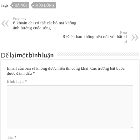
Tags
HÀ NỘI
MÙA ĐÔNG
Previous
6 khoản chi có thể cắt bỏ mà không
ảnh hưởng cuộc sống
Next
8 Điều bạn không nên nói với bất kì
ai
Để lại một bình luận
Email của bạn sẽ không được hiển thị công khai.
Các trường bắt buộc
được đánh dấu
*
Bình luận
*
Tên
*