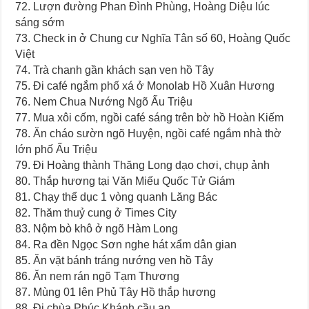
72. Lượn đường Phan Đình Phùng, Hoàng Diệu lúc
sáng sớm
73. Check in ở Chung cư Nghĩa Tân số 60, Hoàng Quốc
Việt
74. Trà chanh gần khách sạn ven hồ Tây
75. Đi café ngắm phố xá ở Monolab Hồ Xuân Hương
76. Nem Chua Nướng Ngõ Ấu Triệu
77. Mua xôi cốm, ngồi café sáng trên bờ hồ Hoàn Kiếm
78. Ăn cháo sườn ngõ Huyện, ngồi café ngắm nhà thờ
lớn phố Ấu Triệu
79. Đi Hoàng thành Thăng Long dạo chơi, chụp ảnh
80. Thắp hương tại Văn Miếu Quốc Tử Giám
81. Chạy thể dục 1 vòng quanh Lăng Bác
82. Thăm thuỷ cung ở Times City
83. Nộm bò khô ở ngõ Hàm Long
84. Ra đền Ngọc Sơn nghe hát xẩm dân gian
85. Ăn vặt bánh tráng nướng ven hồ Tây
86. Ăn nem rán ngõ Tạm Thương
87. Mùng 01 lên Phủ Tây Hồ thắp hương
88. Đi chùa Phúc Khánh cầu an