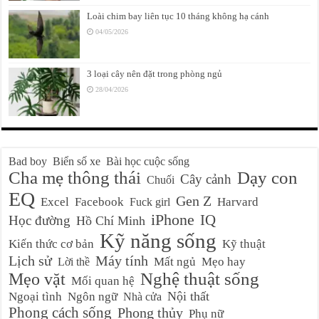
Loài chim bay liên tục 10 tháng không hạ cánh
04/05/2026
3 loại cây nên đặt trong phòng ngủ
28/04/2026
Bad boy
Biển số xe
Bài học cuộc sống
Cha mẹ thông thái
Dạy con
Cây cảnh
Chuối
EQ
Gen Z
Excel
Facebook
Harvard
Fuck girl
iPhone
IQ
Học đường
Hồ Chí Minh
Kỹ năng sống
Kiến thức cơ bản
Kỹ thuật
Lịch sử
Máy tính
Mất ngủ
Mẹo hay
Lời thề
Nghệ thuật sống
Mẹo vặt
Mối quan hệ
Nội thất
Ngoại tình
Ngôn ngữ
Nhà cửa
Phong cách sống
Phong thủy
Phụ nữ