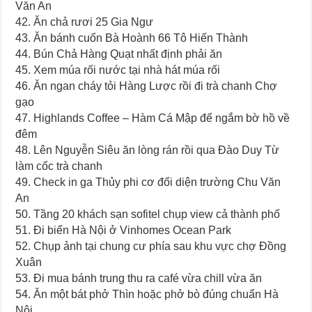
Văn An
42. Ăn chả rươi 25 Gia Ngư
43. Ăn bánh cuốn Bà Hoành 66 Tô Hiến Thành
44. Bún Chả Hàng Quạt nhất định phải ăn
45. Xem múa rối nước tại nhà hát múa rối
46. Ăn ngan cháy tỏi Hàng Lược rồi đi trà chanh Chợ
gạo
47. Highlands Coffee – Hàm Cá Mập để ngắm bờ hồ về
đêm
48. Lên Nguyễn Siêu ăn lòng rán rồi qua Đào Duy Từ
làm cốc trà chanh
49. Check in ga Thủy phi cơ đối diện trường Chu Văn
An
50. Tầng 20 khách sạn sofitel chụp view cả thành phố
51. Đi biển Hà Nội ở Vinhomes Ocean Park
52. Chụp ảnh tại chung cư phía sau khu vực chợ Đồng
Xuân
53. Đi mua bánh trung thu ra café vừa chill vừa ăn
54. Ăn một bát phở Thìn hoặc phở bò đúng chuẩn Hà
Nội