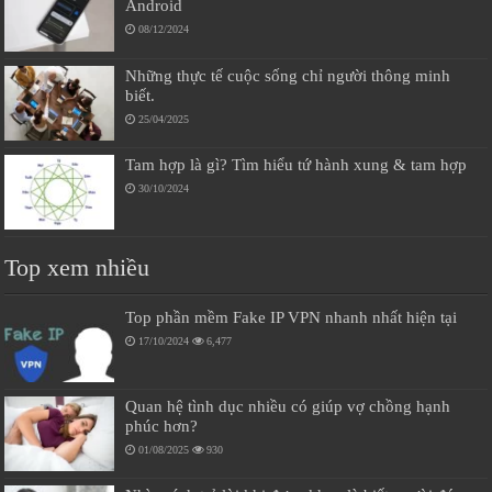
Android
08/12/2024
Những thực tế cuộc sống chỉ người thông minh
biết.
25/04/2025
Tam hợp là gì? Tìm hiểu tứ hành xung & tam hợp
30/10/2024
Top xem nhiều
Top phần mềm Fake IP VPN nhanh nhất hiện tại
17/10/2024
6,477
Quan hệ tình dục nhiều có giúp vợ chồng hạnh
phúc hơn?
01/08/2025
930