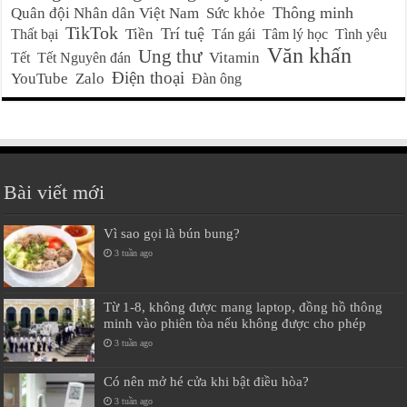
Thông minh
Quân đội Nhân dân Việt Nam
Sức khỏe
TikTok
Trí tuệ
Tiền
Thất bại
Tán gái
Tâm lý học
Tình yêu
Văn khấn
Ung thư
Vitamin
Tết
Tết Nguyên đán
Điện thoại
YouTube
Zalo
Đàn ông
Bài viết mới
Vì sao gọi là bún bung?
3 tuần ago
Từ 1-8, không được mang laptop, đồng hồ thông
minh vào phiên tòa nếu không được cho phép
3 tuần ago
Có nên mở hé cửa khi bật điều hòa?
3 tuần ago