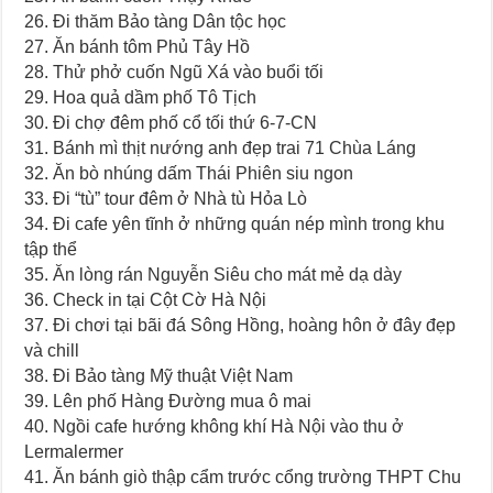
26. Đi thăm Bảo tàng Dân tộc học
27. Ăn bánh tôm Phủ Tây Hồ
28. Thử phở cuốn Ngũ Xá vào buổi tối
29. Hoa quả dầm phố Tô Tịch
30. Đi chợ đêm phố cổ tối thứ 6-7-CN
31. Bánh mì thịt nướng anh đẹp trai 71 Chùa Láng
32. Ăn bò nhúng dấm Thái Phiên siu ngon
33. Đi “tù” tour đêm ở Nhà tù Hỏa Lò
34. Đi cafe yên tĩnh ở những quán nép mình trong khu
tập thể
35. Ăn lòng rán Nguyễn Siêu cho mát mẻ dạ dày
36. Check in tại Cột Cờ Hà Nội
37. Đi chơi tại bãi đá Sông Hồng, hoàng hôn ở đây đẹp
và chill
38. Đi Bảo tàng Mỹ thuật Việt Nam
39. Lên phố Hàng Đường mua ô mai
40. Ngồi cafe hướng không khí Hà Nội vào thu ở
Lermalermer
41. Ăn bánh giò thập cẩm trước cổng trường THPT Chu