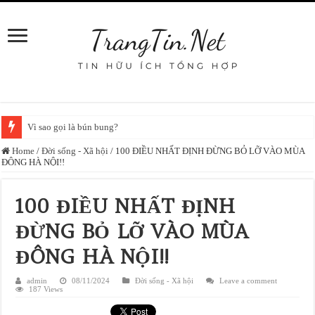
Vì sao gọi là bún bung?
Home
/
Đời sống - Xã hội
/
100 ĐIỀU NHẤT ĐỊNH ĐỪNG BỎ LỠ VÀO MÙA
ĐÔNG HÀ NỘI!!
100 ĐIỀU NHẤT ĐỊNH
ĐỪNG BỎ LỠ VÀO MÙA
ĐÔNG HÀ NỘI!!
admin
08/11/2024
Đời sống - Xã hội
Leave a comment
187 Views