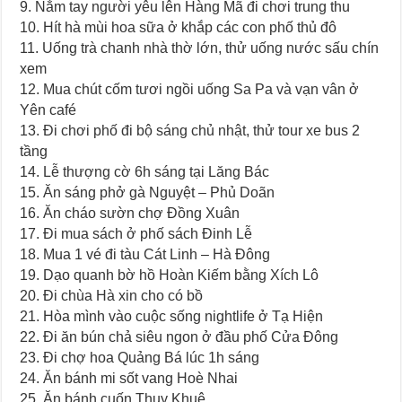
9. Nắm tay người yêu lên Hàng Mã đi chơi trung thu
10. Hít hà mùi hoa sữa ở khắp các con phố thủ đô
11. Uống trà chanh nhà thờ lớn, thử uống nước sấu chín
xem
12. Mua chút cốm tươi ngồi uống Sa Pa và vạn vân ở
Yên café
13. Đi chơi phố đi bộ sáng chủ nhật, thử tour xe bus 2
tầng
14. Lễ thượng cờ 6h sáng tại Lăng Bác
15. Ăn sáng phở gà Nguyệt – Phủ Doãn
16. Ăn cháo sườn chợ Đồng Xuân
17. Đi mua sách ở phố sách Đinh Lễ
18. Mua 1 vé đi tàu Cát Linh – Hà Đông
19. Dạo quanh bờ hồ Hoàn Kiếm bằng Xích Lô
20. Đi chùa Hà xin cho có bồ
21. Hòa mình vào cuộc sống nightlife ở Tạ Hiện
22. Đi ăn bún chả siêu ngon ở đầu phố Cửa Đông
23. Đi chợ hoa Quảng Bá lúc 1h sáng
24. Ăn bánh mi sốt vang Hoè Nhai
25. Ăn bánh cuốn Thụy Khuê