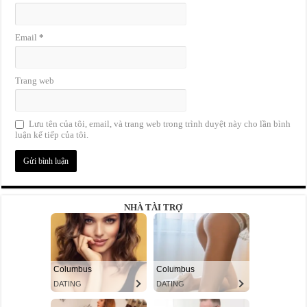
Email
*
Trang web
Lưu tên của tôi, email, và trang web trong trình duyệt này cho lần bình
luận kế tiếp của tôi.
NHÀ TÀI TRỢ