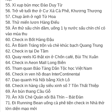
55. Xì xụp bún mọc Đào Duy Từ
56. Trở về tuổi thơ ở Cư Xá Cà Phê, Khương Thượng
57. Chụp ảnh ở ngõ Từ Hoa
58. Thử miến lươn Hàng Điếu
59. Ăn thử sấu chín dầm, uống 1 ly nước sấu chín chỉ có
vào mùa thu
60. Check in Bốt Hàng Đậu
61. Ăn Bánh Tráng trộn và chè khúc bạch Quang Trung
62. Check in tại De Tầm
63. Quay reels IG thật xịn ở Chốn café, Bùi Thị Xuân
64. Check in Aeon Mall Long Biên
65. Tham quan Bảo Tàng Dân Tộc học Việt Nam
66. Check in ven hồ đoạn InterContinental
67. Dạo quanh Hà Nội bằng Xích Lô
68. Check in hàng cây siêu xinh số 7 Tôn Thất Thiệp
69. Ăn bún thang Cầu Gỗ
70. Ăn Xôi Chè Quán xôi Bà Thìn – Bát Đàn
71. Đi Running Bean uống cà phê tiện check in Nhà thờ
lớn diện mạo mới