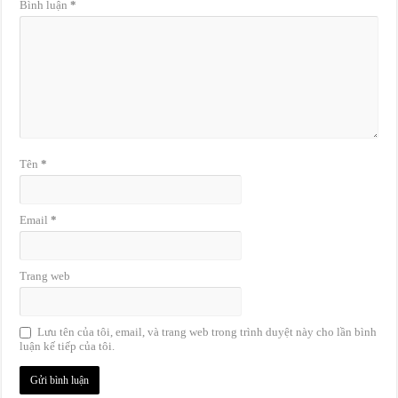
Bình luận
*
Tên
*
Email
*
Trang web
Lưu tên của tôi, email, và trang web trong trình duyệt này cho lần bình
luận kế tiếp của tôi.