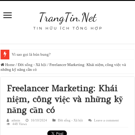
Vì sao gọi là bún bung?
Từ 1-8, không được mang laptop, đồng hồ thông minh vào phiên tòa nếu 
Home
/
Đời sống - Xã hội
/
Freelancer Marketing: Khái niệm, công việc và
những kỹ năng cần có
Freelancer Marketing: Khái
niệm, công việc và những kỹ
năng cần có
admin
16/10/2024
Đời sống - Xã hội
Leave a comment
448 Views