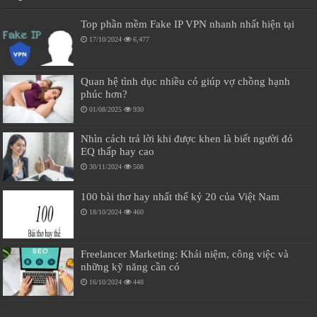
Top phần mềm Fake IP VPN nhanh nhất hiện tại
17/10/2024
6,477
Quan hệ tình dục nhiều có giúp vợ chồng hạnh
phúc hơn?
01/08/2025
930
Nhìn cách trả lời khi được khen là biết người đó
EQ thấp hay cao
30/11/2024
508
100 bài thơ hay nhất thế kỷ 20 của Việt Nam
18/10/2024
460
Freelancer Marketing: Khái niệm, công việc và
những kỹ năng cần có
16/10/2024
448