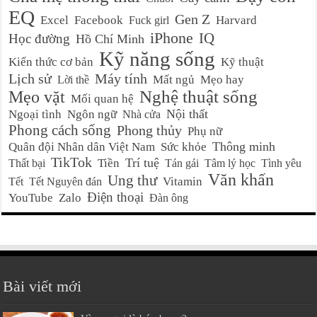
EQ
Gen Z
Excel
Facebook
Harvard
Fuck girl
iPhone
IQ
Học đường
Hồ Chí Minh
Kỹ năng sống
Kiến thức cơ bản
Kỹ thuật
Lịch sử
Máy tính
Mất ngủ
Mẹo hay
Lời thề
Nghệ thuật sống
Mẹo vặt
Mối quan hệ
Nội thất
Ngoại tình
Ngôn ngữ
Nhà cửa
Phong cách sống
Phong thủy
Phụ nữ
Thông minh
Quân đội Nhân dân Việt Nam
Sức khỏe
TikTok
Trí tuệ
Tiền
Thất bại
Tán gái
Tâm lý học
Tình yêu
Văn khấn
Ung thư
Vitamin
Tết
Tết Nguyên đán
Điện thoại
YouTube
Zalo
Đàn ông
Bài viết mới