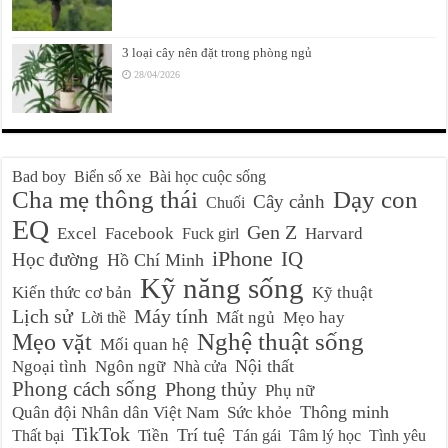
3 loại cây nên đặt trong phòng ngủ
28/04/2026
Bad boy
Biển số xe
Bài học cuộc sống
Cha mẹ thông thái
Dạy con
Cây cảnh
Chuối
EQ
Gen Z
Excel
Facebook
Harvard
Fuck girl
iPhone
IQ
Học đường
Hồ Chí Minh
Kỹ năng sống
Kiến thức cơ bản
Kỹ thuật
Lịch sử
Máy tính
Mất ngủ
Mẹo hay
Lời thề
Nghệ thuật sống
Mẹo vặt
Mối quan hệ
Nội thất
Ngoại tình
Ngôn ngữ
Nhà cửa
Phong cách sống
Phong thủy
Phụ nữ
Thông minh
Quân đội Nhân dân Việt Nam
Sức khỏe
TikTok
Trí tuệ
Tiền
Thất bại
Tán gái
Tâm lý học
Tình yêu