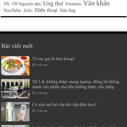
Văn khấn
Ung thư
Vitamin
Tết
Tết Nguyên đán
Điện thoại
YouTube
Zalo
Đàn ông
Bài viết mới
Vì sao gọi là bún bung?
3 tuần ago
Từ 1-8, không được mang laptop, đồng hồ thông
minh vào phiên tòa nếu không được cho phép
3 tuần ago
Có nên mở hé cửa khi bật điều hòa?
3 tuần ago