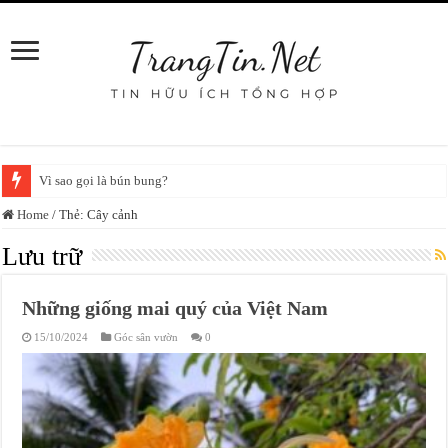
Vì sao gọi là bún bung?
Home
/
Thẻ:
Cây cảnh
Lưu trữ
Những giống mai quý của Việt Nam
15/10/2024
Góc sân vườn
0