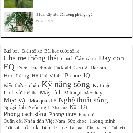
3 loại cây nên đặt trong phòng ngủ
28/04/2026
Bad boy
Biển số xe
Bài học cuộc sống
Cha mẹ thông thái
Dạy con
Cây cảnh
Chuối
EQ
Gen Z
Excel
Facebook
Harvard
Fuck girl
iPhone
IQ
Học đường
Hồ Chí Minh
Kỹ năng sống
Kiến thức cơ bản
Kỹ thuật
Lịch sử
Máy tính
Mất ngủ
Mẹo hay
Lời thề
Nghệ thuật sống
Mẹo vặt
Mối quan hệ
Nội thất
Ngoại tình
Ngôn ngữ
Nhà cửa
Phong cách sống
Phong thủy
Phụ nữ
Thông minh
Quân đội Nhân dân Việt Nam
Sức khỏe
TikTok
Trí tuệ
Tiền
Thất bại
Tán gái
Tâm lý học
Tình yêu