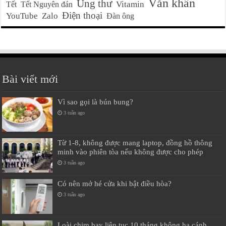
Văn khấn
Ung thư
Vitamin
Tết
Tết Nguyên đán
Điện thoại
YouTube
Zalo
Đàn ông
Bài viết mới
Vì sao gọi là bún bung?
3 tuần ago
Từ 1-8, không được mang laptop, đồng hồ thông
minh vào phiên tòa nếu không được cho phép
3 tuần ago
Có nên mở hé cửa khi bật điều hòa?
3 tuần ago
Loài chim bay liên tục 10 tháng không hạ cánh