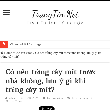
Vì sao gọi là bún bung?
Home
/
Góc sân vườn
/
Có nên trồng cây mít trước nhà không, lưu ý gì khi
trồng cây mít?
Có nên trồng cây mít trước
nhà không, lưu ý gì khi
trồng cây mít?
admin
15/10/2024
Góc sân vườn
Leave a comment
163 Views