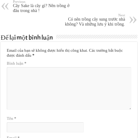
Previous
Cây Sake là cây gì? Nên trồng ở
đâu trong nhà !
Next
Có nên trồng cây sung trước nhà
không? Và những lưu ý khi trồng.
Để lại một bình luận
Email của bạn sẽ không được hiển thị công khai.
Các trường bắt buộc
được đánh dấu
*
Bình luận
*
Tên
*
Email
*