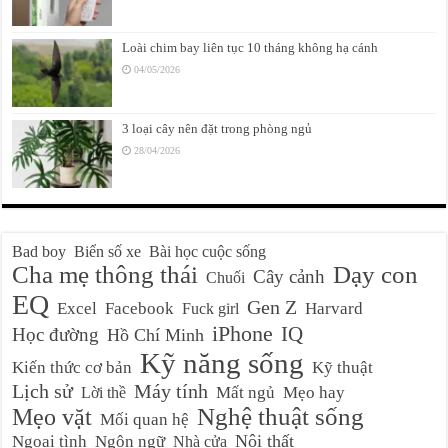
Loài chim bay liên tục 10 tháng không hạ cánh
04/05/2026
3 loại cây nên đặt trong phòng ngủ
28/04/2026
Bad boy
Biển số xe
Bài học cuộc sống
Cha mẹ thông thái
Dạy con
Cây cảnh
Chuối
EQ
Gen Z
Excel
Facebook
Harvard
Fuck girl
iPhone
IQ
Học đường
Hồ Chí Minh
Kỹ năng sống
Kiến thức cơ bản
Kỹ thuật
Lịch sử
Máy tính
Mất ngủ
Mẹo hay
Lời thề
Nghệ thuật sống
Mẹo vặt
Mối quan hệ
Nội thất
Ngoại tình
Ngôn ngữ
Nhà cửa