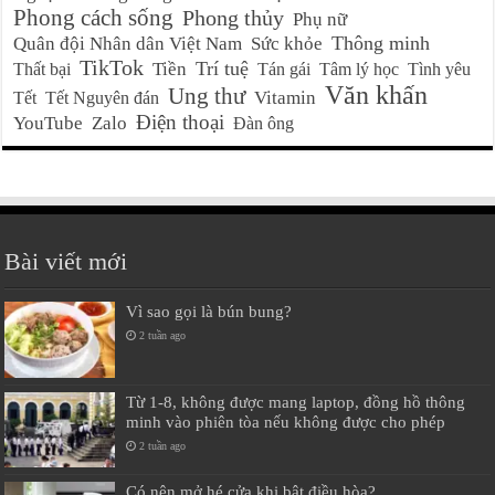
Phong cách sống
Phong thủy
Phụ nữ
Thông minh
Quân đội Nhân dân Việt Nam
Sức khỏe
TikTok
Trí tuệ
Tiền
Thất bại
Tán gái
Tâm lý học
Tình yêu
Văn khấn
Ung thư
Vitamin
Tết
Tết Nguyên đán
Điện thoại
YouTube
Zalo
Đàn ông
Bài viết mới
Vì sao gọi là bún bung?
2 tuần ago
Từ 1-8, không được mang laptop, đồng hồ thông
minh vào phiên tòa nếu không được cho phép
2 tuần ago
Có nên mở hé cửa khi bật điều hòa?