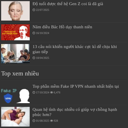
Độ tuổi được thế hệ Gen Z coi là đã già
22/07/2025
Năm điều Bác Hồ dạy thanh niên
16/10/2024
13 câu nói khiến người khác cực kì dễ chịu khi
giao tiếp
18/04/2025
Top xem nhiều
Top phần mềm Fake IP VPN nhanh nhất hiện tại
17/10/2024
6,476
Quan hệ tình dục nhiều có giúp vợ chồng hạnh
phúc hơn?
01/08/2025
928