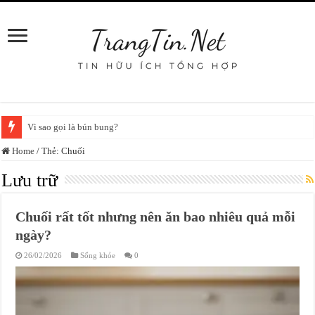
Vì sao gọi là bún bung?
Home
/
Thẻ:
Chuối
Lưu trữ
Chuối rất tốt nhưng nên ăn bao nhiêu quả mỗi
ngày?
26/02/2026
Sống khỏe
0