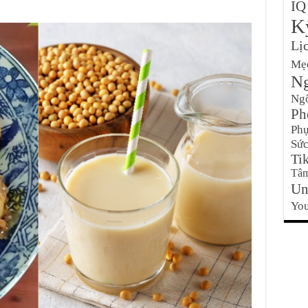
IQ
K
Lị
Mẹ
Ng
Ng
Ph
Phụ
Sức
Ti
Tâm
Un
Yo