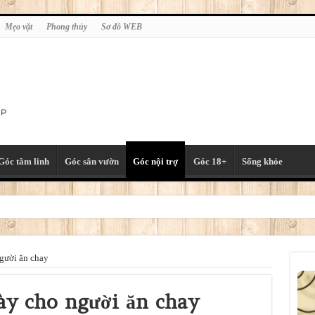
Mẹo vặt
Phong thủy
Sơ đồ WEB
Góc tâm linh
Góc sân vườn
Góc nội trợ
Góc 18+
Sống khỏe
laptop, đồng hồ thông minh vào phiên tòa nếu không được cho phép
gười ăn chay
y cho người ăn chay