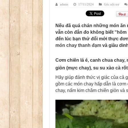
admin
17/11/2024
Góc nội trợ
Nếu đã quá chán những món ăn m
vẫn còn đắn đo không biết “hôm n
đến lúc bạn thử đổi mới thực đơ
món chay thanh đạm
và giàu din
Cơm chiên lá é, canh chua chay,
giòn (mực chay), su su xào cà rốt
Hãy giúp đánh thức vị giác của cả g
gồm các món chay hấp dẫn là cơm c
chay, nấm kim châm chiên giòn và su