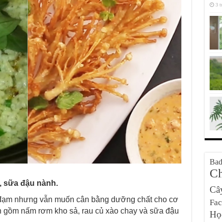
3 t
Bad
Ch
, sữa đậu nành.
Câ
 đạm nhưng vẫn muốn cân bằng dưỡng chất cho cơ
Fa
ơn gồm nấm rơm kho sả, rau củ xào chay và sữa đậu
Họ