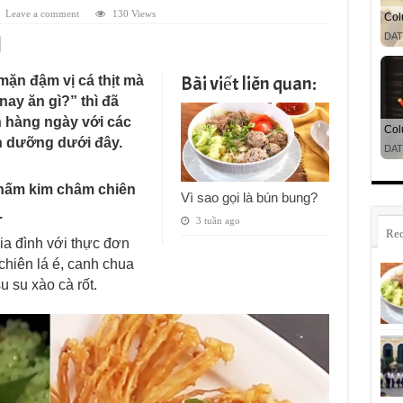
Leave a comment
130 Views
Bài viết liên quan:
ặn đậm vị cá thịt mà
ay ăn gì?” thì đã
n hàng ngày với các
h dưỡng dưới đây.
 nấm kim châm chiên
Vì sao gọi là bún bung?
.
3 tuần ago
Rec
ia đình với thực đơn
hiên lá é, canh chua
 su xào cà rốt.