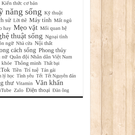
Kiến thức cơ bản
ỹ năng sống
Kỹ thuật
ch sử
Máy tính
Mất ngủ
Lời thề
Mẹo vặt
o hay
Mối quan hệ
hệ thuật sống
Ngoại tình
Nội thất
ôn ngữ
Nhà cửa
ong cách sống
Phong thủy
 nữ
Quân đội Nhân dân Việt Nam
Thông minh
 khỏe
Thất bại
kTok
Trí tuệ
Tiền
Tán gái
 lý học
Tình yêu
Tết
Tết Nguyên đán
Văn khấn
g thư
Vitamin
Điện thoại
uTube
Zalo
Đàn ông