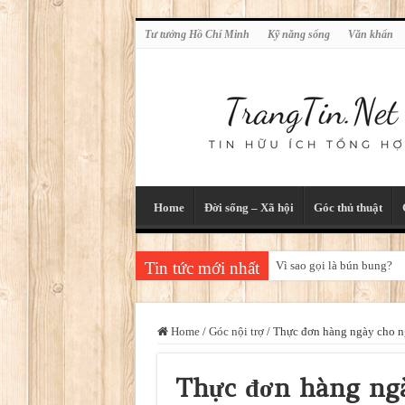
Tư tưởng Hồ Chí Minh
Kỹ năng sống
Văn khấn
Home
Đời sống – Xã hội
Góc thủ thuật
Tin tức mới nhất
Vì sao gọi là bún bung?
Từ 1-8, không được mang 
Home
/
Góc nội trợ
/
Thực đơn hàng ngày cho n
Thực đơn hàng ngà