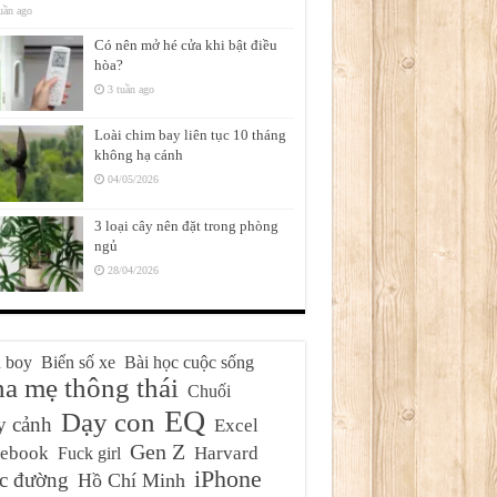
uần ago
Có nên mở hé cửa khi bật điều
hòa?
3 tuần ago
Loài chim bay liên tục 10 tháng
không hạ cánh
04/05/2026
3 loại cây nên đặt trong phòng
ngủ
28/04/2026
 boy
Biển số xe
Bài học cuộc sống
a mẹ thông thái
Chuối
EQ
Dạy con
y cảnh
Excel
Gen Z
cebook
Harvard
Fuck girl
iPhone
c đường
Hồ Chí Minh