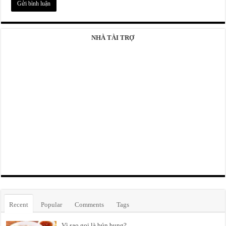
NHÀ TÀI TRỢ
Recent
Popular
Comments
Tags
Vì sao gọi là bún bung?