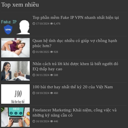
Top xem nhiều
Top phần mềm Fake IP VPN nhanh nhất hiện tại
17/10/2024
6,476
Quan hệ tình dục nhiều có giúp vợ chồng hạnh
phúc hơn?
01/08/2025
928
Nhìn cách trả lời khi được khen là biết người đó
EQ thấp hay cao
30/11/2024
508
100 bài thơ hay nhất thế kỷ 20 của Việt Nam
18/10/2024
460
Freelancer Marketing: Khái niệm, công việc và
những kỹ năng cần có
16/10/2024
446