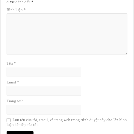
được đánh dấu
*
Bình luận
*
Tên
*
Email
*
Trang web
Lưu tên của tôi, email, và trang web trong trình duyệt này cho lần bình
luận kế tiếp của tôi.