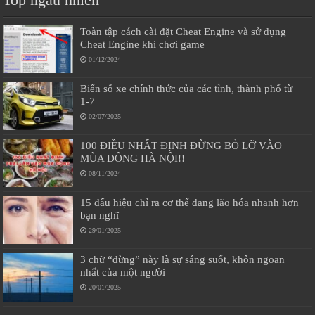
Toàn tập cách cài đặt Cheat Engine và sử dụng
Cheat Engine khi chơi game
01/12/2024
Biển số xe chính thức của các tỉnh, thành phố từ
1-7
02/07/2025
100 ĐIỀU NHẤT ĐỊNH ĐỪNG BỎ LỠ VÀO
MÙA ĐÔNG HÀ NỘI!!
08/11/2024
15 dấu hiệu chỉ ra cơ thể đang lão hóa nhanh hơn
bạn nghĩ
29/01/2025
3 chữ “đừng” này là sự sáng suốt, khôn ngoan
nhất của một người
20/01/2025