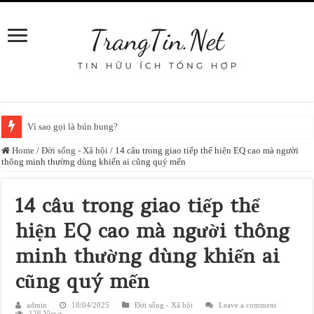
Vì sao gọi là bún bung?
Home
/
Đời sống - Xã hội
/
14 câu trong giao tiếp thể hiện EQ cao mà người
thông minh thường dùng khiến ai cũng quý mến
14 câu trong giao tiếp thể
hiện EQ cao mà người thông
minh thường dùng khiến ai
cũng quý mến
admin
18/04/2025
Đời sống - Xã hội
Leave a comment
126 Views