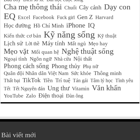
Cha mẹ thông thái
Dạy con
Cây cảnh
Chuối
EQ
Gen Z
Excel
Facebook
Harvard
Fuck girl
iPhone
IQ
Học đường
Hồ Chí Minh
Kỹ năng sống
Kiến thức cơ bản
Kỹ thuật
Lịch sử
Máy tính
Mất ngủ
Mẹo hay
Lời thề
Nghệ thuật sống
Mẹo vặt
Mối quan hệ
Nội thất
Ngoại tình
Ngôn ngữ
Nhà cửa
Phong cách sống
Phong thủy
Phụ nữ
Thông minh
Quân đội Nhân dân Việt Nam
Sức khỏe
TikTok
Trí tuệ
Tiền
Thất bại
Tán gái
Tâm lý học
Tình yêu
Văn khấn
Ung thư
Vitamin
Tết
Tết Nguyên đán
Điện thoại
YouTube
Zalo
Đàn ông
Bài viết mới