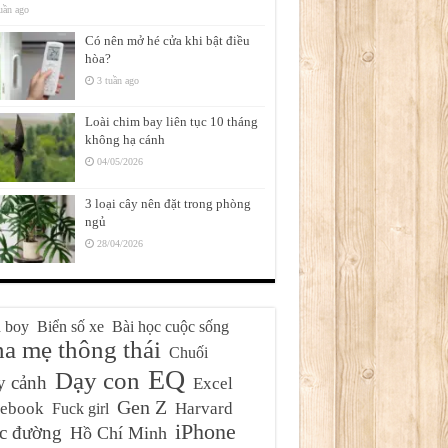
uần ago
Có nên mở hé cửa khi bật điều
hòa?
3 tuần ago
Loài chim bay liên tục 10 tháng
không hạ cánh
04/05/2026
3 loại cây nên đặt trong phòng
ngủ
28/04/2026
 boy
Biển số xe
Bài học cuộc sống
a mẹ thông thái
Chuối
EQ
Dạy con
y cảnh
Excel
Gen Z
cebook
Harvard
Fuck girl
iPhone
c đường
Hồ Chí Minh