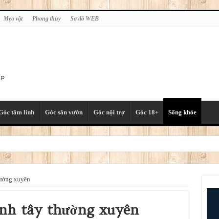
Mẹo vặt
Phong thủy
Sơ đồ WEB
Góc tâm linh
Góc sân vườn
Góc nội trợ
Góc 18+
Sống khỏe
thường xuyên
hành tây thường xuyên