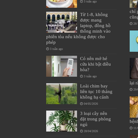
3 tuần ago
chỉ
Từ 1-8, không
cũn
được mang
28/
laptop, đồng hồ
thông minh vào
phiên tòa nếu không được cho
phép
3 tuần ago
Có nên mở hé
cửa khi bật điều
hòa?
3 tuần ago
lại 
Loài chim bay
29/
liên tục 10 tháng
không hạ cánh
04/05/2026
3 loại cây nên
đặt trong phòng
bện
ngủ
11/
28/04/2026