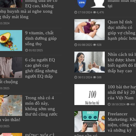
những đứa trẻ có
nhanh nhất hi
EQ cao, không
tại
 phụ huynh mà ai nghe xong
17/10/2024
6,476
g thấy mát lòng
Quan hệ tình
11/2024
dục nhiều có
9 vitamin, chất
giúp vợ chồng
dinh dưỡng giúp
hạnh phúc hơ
sống thọ
01/08/2025
928
01/02/2025
Nhìn cách trả l
6 câu người EQ
khi được khen 
cao ghét cay
biết người đó
ghét đắng nhưng
thấp hay cao
người EQ thấp
30/11/2024
508
rất chuộng
100 bài thơ ha
01/2025
nhất thế kỷ 20
Trong nhà có 4
của Việt Nam
món đồ này,
18/10/2024
460
không sớm ung
Freelancer
thư thì cũng rước
Marketing: Kh
h vào thân!
niệm, công vi
02/2025
và những kỹ
ĐỪNG NÓI GÌ
năng cần có