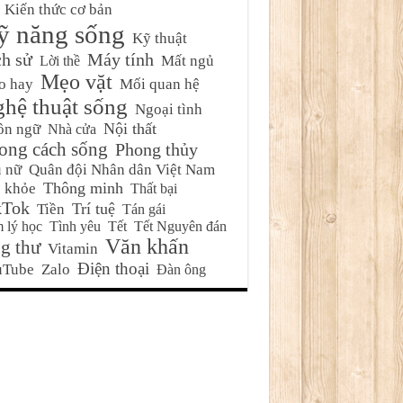
Kiến thức cơ bản
ỹ năng sống
Kỹ thuật
ch sử
Máy tính
Mất ngủ
Lời thề
Mẹo vặt
o hay
Mối quan hệ
hệ thuật sống
Ngoại tình
Nội thất
ôn ngữ
Nhà cửa
ong cách sống
Phong thủy
 nữ
Quân đội Nhân dân Việt Nam
Thông minh
 khỏe
Thất bại
kTok
Trí tuệ
Tiền
Tán gái
 lý học
Tình yêu
Tết
Tết Nguyên đán
Văn khấn
g thư
Vitamin
Điện thoại
uTube
Zalo
Đàn ông