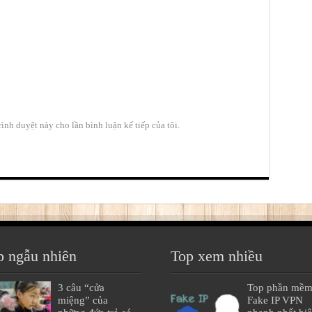
rình duyệt này cho lần bình luận kế tiếp của tôi.
p ngẫu nhiên
Top xem nhiều
3 câu “cửa
Top phần mề
miệng” của
Fake IP VPN