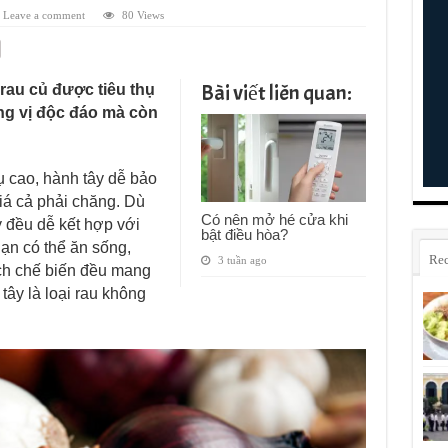
Leave a comment
80 Views
Bài viết liên quan:
 rau củ được tiêu thụ
ng vị độc đáo mà còn
vụ cao, hành tây dễ bảo
á cả phải chăng. Dù
Có nên mở hé cửa khi
 đều dễ kết hợp với
bật điều hòa?
Bạn có thể ăn sống,
Rec
3 tuần ago
ách chế biến đều mang
tây là loại rau không