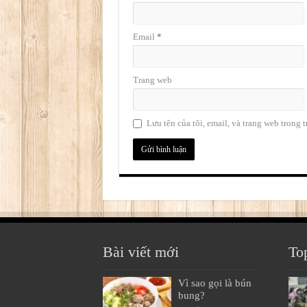
Email
*
Trang web
Lưu tên của tôi, email, và trang web trong t
Bài viết mới
To
Vì sao gọi là bún
bung?