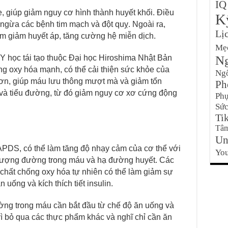
IQ
e, giúp giảm nguy cơ hình thành huyết khối. Điều
K
 ngừa các bệnh tim mạch và đột quỵ. Ngoài ra,
Lị
làm giảm huyết áp, tăng cường hệ miễn dịch.
Mẹ
Ng
 Y học tái tạo thuộc Đại học Hiroshima Nhật Bản
ống oxy hóa mạnh, có thể cải thiện sức khỏe của
Ng
ơn, giúp máu lưu thông mượt mà và giảm tổn
Ph
và tiểu đường, từ đó giảm nguy cơ xơ cứng động
Phụ
Sức
Ti
Tâm
Un
APDS, có thể làm tăng độ nhạy cảm của cơ thể với
Yo
g lượng đường trong máu và hạ đường huyết. Các
 chất chống oxy hóa tự nhiên có thể làm giảm sự
 uống và kích thích tiết insulin.
ờng trong máu cần bắt đầu từ chế độ ăn uống và
 vì bỏ qua các thực phẩm khác và nghĩ chỉ cần ăn