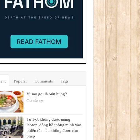
ent
Popular
Comments
Tags
Vì sao gọi là bún bung?
3 tuần ago
Từ 1-8, không được mang
laptop, đồng hồ thông minh vào
phiên tòa nếu không được cho
phép