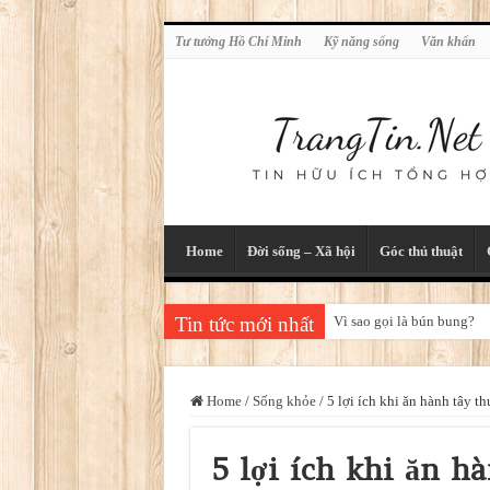
Tư tưởng Hồ Chí Minh
Kỹ năng sống
Văn khấn
Home
Đời sống – Xã hội
Góc thủ thuật
Tin tức mới nhất
Vì sao gọi là bún bung?
Home
/
Sống khỏe
/
5 lợi ích khi ăn hành tây 
5 lợi ích khi ăn 