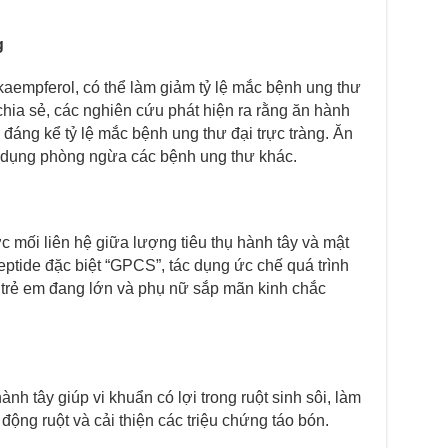
g
 kaempferol, có thể làm giảm tỷ lệ mắc bệnh ung thư
 chia sẻ, các nghiên cứu phát hiện ra rằng ăn hành
 đáng kể tỷ lệ mắc bệnh ung thư đại trực tràng. Ăn
 dụng phòng ngừa các bệnh ung thư khác.
mối liên hệ giữa lượng tiêu thụ hành tây và mật
ptide đặc biệt “GPCS”, tác dụng ức chế quá trình
trẻ em đang lớn và phụ nữ sắp mãn kinh chắc
ành tây giúp vi khuẩn có lợi trong ruột sinh sôi, làm
 động ruột và cải thiện các triệu chứng táo bón.