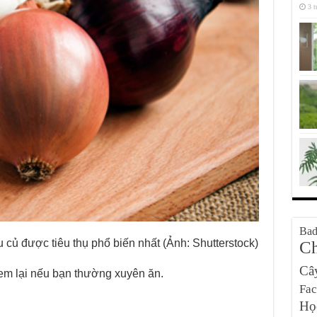
3 t
Bad
u củ được tiêu thụ phổ biến nhất (Ảnh: Shutterstock)
Ch
Câ
đem lại nếu bạn thường xuyên ăn.
Fa
Họ