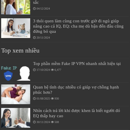
sắc
04/12/2024
3 thói quen làm cùng con trước giờ đi ngủ giúp
nâng cao cả IQ, EQ: cha mẹ dù bận đến đâu cũng
đừng bỏ qua
20/11/2024
Top xem nhiều
Top phần mềm Fake IP VPN nhanh nhất hiện tại
17/10/2024
6,477
Quan hệ tình dục nhiều có giúp vợ chồng hạnh
phúc hơn?
01/08/2025
930
Nhìn cách trả lời khi được khen là biết người đó
EQ thấp hay cao
30/11/2024
508