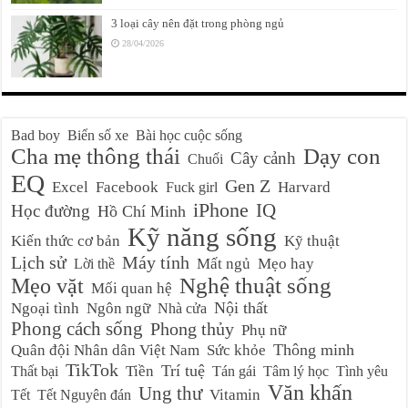
3 loại cây nên đặt trong phòng ngủ
28/04/2026
Bad boy
Biển số xe
Bài học cuộc sống
Cha mẹ thông thái
Dạy con
Cây cảnh
Chuối
EQ
Gen Z
Excel
Facebook
Harvard
Fuck girl
iPhone
IQ
Học đường
Hồ Chí Minh
Kỹ năng sống
Kiến thức cơ bản
Kỹ thuật
Lịch sử
Máy tính
Mất ngủ
Mẹo hay
Lời thề
Nghệ thuật sống
Mẹo vặt
Mối quan hệ
Nội thất
Ngoại tình
Ngôn ngữ
Nhà cửa
Phong cách sống
Phong thủy
Phụ nữ
Thông minh
Quân đội Nhân dân Việt Nam
Sức khỏe
TikTok
Trí tuệ
Tiền
Thất bại
Tán gái
Tâm lý học
Tình yêu
Văn khấn
Ung thư
Vitamin
Tết
Tết Nguyên đán