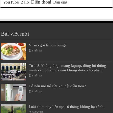
Điện thoại
YouTube
Zalo
Đàn ông
Bài viết mới
Vì sao gọi là bún bung?
3 tuần ago
Từ 1-8, không được mang laptop, đồng hồ thông
minh vào phiên tòa nếu không được cho phép
3 tuần ago
Có nên mở hé cửa khi bật điều hòa?
3 tuần ago
Loài chim bay liên tục 10 tháng không hạ cánh
04/05/2026