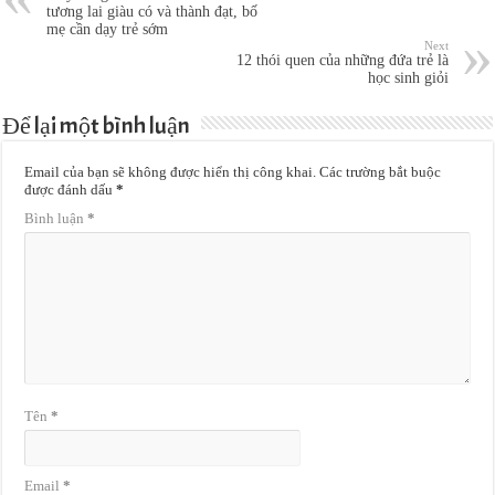
tương lai giàu có và thành đạt, bố
mẹ cần dạy trẻ sớm
Next
12 thói quen của những đứa trẻ là
học sinh giỏi
Để lại một bình luận
Email của bạn sẽ không được hiển thị công khai.
Các trường bắt buộc
được đánh dấu
*
Bình luận
*
Tên
*
Email
*