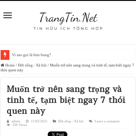
Vì sao gọi là bún bung?
Home
/
Đời sống - Xã hội
/
Muốn trở nên sang trọng và tinh tế, tạm biệt ngay 7
thói quen này
Muốn trở nên sang trọng và
tinh tế, tạm biệt ngay 7 thói
quen này
admin
11/02/2025
Đời sống - Xã hội
Leave a comment
100 Views