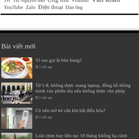
Vitamin
Tết
Tết Nguyên đán
Điện thoại
YouTube
Zalo
Đàn ông
Bài viết mới
Vì sao gọi là bún bung?
2 tuần ago
Từ 1-8, không được mang laptop, đồng hồ thông
minh vào phiên tòa nếu không được cho phép
2 tuần ago
Có nên mở hé cửa khi bật điều hòa?
2 tuần ago
Loài chim bay liên tục 10 tháng không hạ cánh