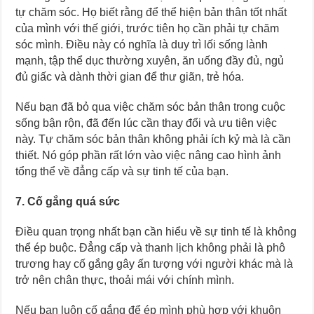
tự chăm sóc. Họ biết rằng để thể hiện bản thân tốt nhất
của mình với thế giới, trước tiên họ cần phải tự chăm
sóc mình. Điều này có nghĩa là duy trì lối sống lành
mạnh, tập thể dục thường xuyên, ăn uống đầy đủ, ngủ
đủ giấc và dành thời gian để thư giãn, trẻ hóa.
Nếu bạn đã bỏ qua việc chăm sóc bản thân trong cuộc
sống bận rộn, đã đến lúc cần thay đổi và ưu tiên việc
này. Tự chăm sóc bản thân không phải ích kỷ mà là cần
thiết. Nó góp phần rất lớn vào việc nâng cao hình ảnh
tổng thể về đẳng cấp và sự tinh tế của bạn.
7. Cố gắng quá sức
Điều quan trọng nhất bạn cần hiểu về sự tinh tế là không
thể ép buộc. Đẳng cấp và thanh lịch không phải là phô
trương hay cố gắng gây ấn tượng với người khác mà là
trở nên chân thực, thoải mái với chính mình.
Nếu bạn luôn cố gắng để ép mình phù hợp với khuôn