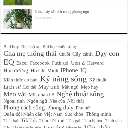
3 loại cây nên đặt trong phòng ngủ
28/04/2026
Bad boy
Biển số xe
Bài học cuộc sống
Cha mẹ thông thái
Dạy con
Cây cảnh
Chuối
EQ
Gen Z
Excel
Facebook
Harvard
Fuck girl
iPhone
IQ
Học đường
Hồ Chí Minh
Kỹ năng sống
Kiến thức cơ bản
Kỹ thuật
Lịch sử
Máy tính
Mất ngủ
Mẹo hay
Lời thề
Nghệ thuật sống
Mẹo vặt
Mối quan hệ
Nội thất
Ngoại tình
Ngôn ngữ
Nhà cửa
Phong cách sống
Phong thủy
Phụ nữ
Thông minh
Quân đội Nhân dân Việt Nam
Sức khỏe
TikTok
Trí tuệ
Tiền
Thất bại
Tán gái
Tâm lý học
Tình yêu
Văn khấn
Ung thư