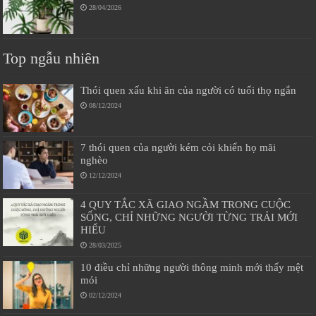
28/04/2026
Top ngẫu nhiên
Thói quen xấu khi ăn của người có tuổi thọ ngắn
08/12/2024
7 thói quen của người kém cỏi khiến họ mãi
nghèo
12/12/2024
4 QUY TẮC XÃ GIAO NGẦM TRONG CUỘC
SỐNG, CHỈ NHỮNG NGƯỜI TỪNG TRẢI MỚI
HIỂU
28/03/2025
10 điều chỉ những người thông minh mới thấy mệt
mỏi
02/12/2024