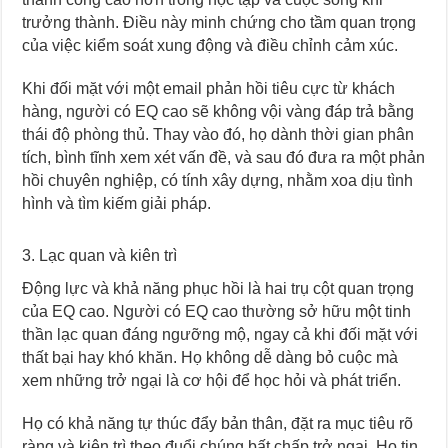
trưởng thành. Điều này minh chứng cho tầm quan trọng
của việc kiểm soát xung động và điều chỉnh cảm xúc.
Khi đối mặt với một email phản hồi tiêu cực từ khách
hàng, người có EQ cao sẽ không vội vàng đáp trả bằng
thái độ phòng thủ. Thay vào đó, họ dành thời gian phân
tích, bình tĩnh xem xét vấn đề, và sau đó đưa ra một phản
hồi chuyên nghiệp, có tính xây dựng, nhằm xoa dịu tình
hình và tìm kiếm giải pháp.
3. Lạc quan và kiên trì
Động lực và khả năng phục hồi là hai trụ cột quan trọng
của EQ cao. Người có EQ cao thường sở hữu một tinh
thần lạc quan đáng ngưỡng mộ, ngay cả khi đối mặt với
thất bại hay khó khăn. Họ không dễ dàng bỏ cuộc mà
xem những trở ngại là cơ hội để học hỏi và phát triển.
Họ có khả năng tự thúc đẩy bản thân, đặt ra mục tiêu rõ
ràng và kiên trì theo đuổi chúng bất chấp trở ngại. Họ tin