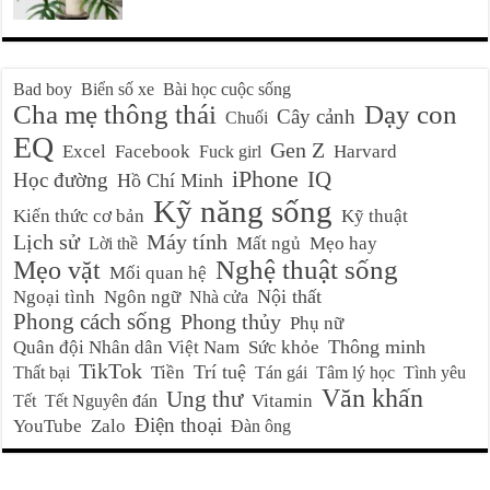
Bad boy
Biển số xe
Bài học cuộc sống
Cha mẹ thông thái
Dạy con
Cây cảnh
Chuối
EQ
Gen Z
Excel
Facebook
Harvard
Fuck girl
iPhone
IQ
Học đường
Hồ Chí Minh
Kỹ năng sống
Kiến thức cơ bản
Kỹ thuật
Lịch sử
Máy tính
Mất ngủ
Mẹo hay
Lời thề
Nghệ thuật sống
Mẹo vặt
Mối quan hệ
Nội thất
Ngoại tình
Ngôn ngữ
Nhà cửa
Phong cách sống
Phong thủy
Phụ nữ
Thông minh
Quân đội Nhân dân Việt Nam
Sức khỏe
TikTok
Trí tuệ
Tiền
Thất bại
Tán gái
Tâm lý học
Tình yêu
Văn khấn
Ung thư
Vitamin
Tết
Tết Nguyên đán
Điện thoại
YouTube
Zalo
Đàn ông