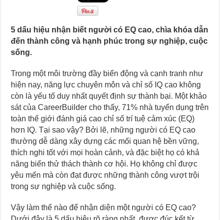
5 dấu hiệu nhận biết người có EQ cao, chìa khóa dẫn
đến thành công và hạnh phúc trong sự nghiệp, cuộc
sống.
Trong một môi trường đầy biến động và cạnh tranh như
hiện nay, năng lực chuyên môn và chỉ số IQ cao không
còn là yếu tố duy nhất quyết định sự thành bại. Một khảo
sát của CareerBuilder cho thấy, 71% nhà tuyển dụng trên
toàn thế giới đánh giá cao chỉ số trí tuệ cảm xúc (EQ)
hơn IQ. Tại sao vậy? Bởi lẽ, những người có EQ cao
thường dễ dàng xây dựng các mối quan hệ bền vững,
thích nghi tốt với mọi hoàn cảnh, và đặc biệt họ có khả
năng biến thử thách thành cơ hội. Họ không chỉ được
yêu mến mà còn đạt được những thành công vượt trội
trong sự nghiệp và cuộc sống.
Vậy làm thế nào để nhận diện một người có EQ cao?
Dưới đây là 5 dấu hiệu rõ ràng nhất, được đúc kết từ