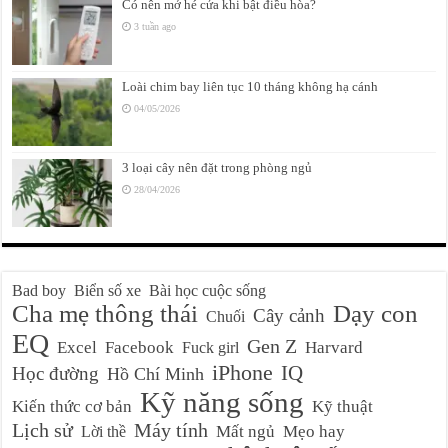
Có nên mở hé cửa khi bật điều hòa?
3 tuần ago
Loài chim bay liên tục 10 tháng không hạ cánh
04/05/2026
3 loại cây nên đặt trong phòng ngủ
28/04/2026
Bad boy
Biển số xe
Bài học cuộc sống
Cha mẹ thông thái
Dạy con
Cây cảnh
Chuối
EQ
Gen Z
Excel
Facebook
Harvard
Fuck girl
iPhone
IQ
Học đường
Hồ Chí Minh
Kỹ năng sống
Kiến thức cơ bản
Kỹ thuật
Lịch sử
Máy tính
Mất ngủ
Mẹo hay
Lời thề