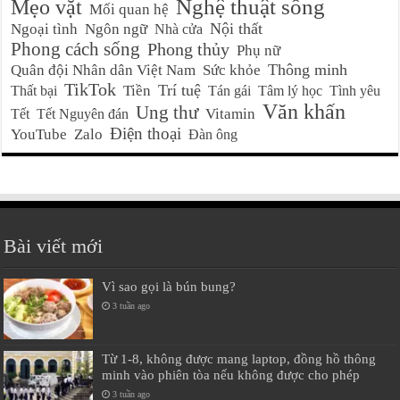
Nghệ thuật sống
Mẹo vặt
Mối quan hệ
Nội thất
Ngoại tình
Ngôn ngữ
Nhà cửa
Phong cách sống
Phong thủy
Phụ nữ
Thông minh
Quân đội Nhân dân Việt Nam
Sức khỏe
TikTok
Trí tuệ
Tiền
Thất bại
Tán gái
Tâm lý học
Tình yêu
Văn khấn
Ung thư
Vitamin
Tết
Tết Nguyên đán
Điện thoại
YouTube
Zalo
Đàn ông
Bài viết mới
Vì sao gọi là bún bung?
3 tuần ago
Từ 1-8, không được mang laptop, đồng hồ thông
minh vào phiên tòa nếu không được cho phép
3 tuần ago