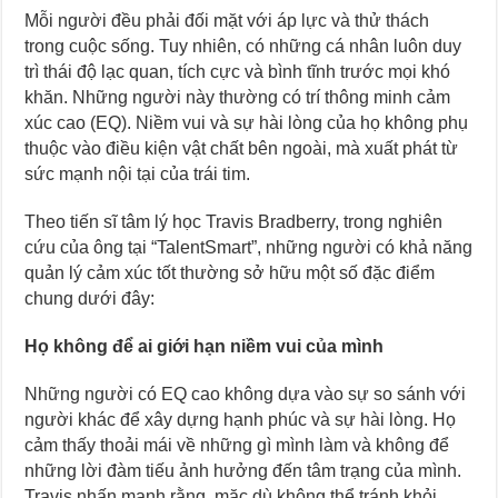
Mỗi người đều phải đối mặt với áp lực và thử thách
trong cuộc sống. Tuy nhiên, có những cá nhân luôn duy
trì thái độ lạc quan, tích cực và bình tĩnh trước mọi khó
khăn. Những người này thường có trí thông minh cảm
xúc cao (EQ). Niềm vui và sự hài lòng của họ không phụ
thuộc vào điều kiện vật chất bên ngoài, mà xuất phát từ
sức mạnh nội tại của trái tim.
Theo tiến sĩ tâm lý học Travis Bradberry, trong nghiên
cứu của ông tại “TalentSmart”, những người có khả năng
quản lý cảm xúc tốt thường sở hữu một số đặc điểm
chung dưới đây:
Họ không để ai giới hạn niềm vui của mình
Những người có EQ cao không dựa vào sự so sánh với
người khác để xây dựng hạnh phúc và sự hài lòng. Họ
cảm thấy thoải mái về những gì mình làm và không để
những lời đàm tiếu ảnh hưởng đến tâm trạng của mình.
Travis nhấn mạnh rằng, mặc dù không thể tránh khỏi