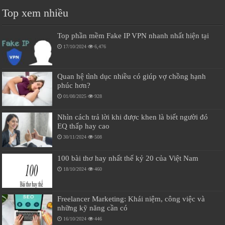
Top xem nhiều
Top phần mềm Fake IP VPN nhanh nhất hiện tại
17/10/2024
6,476
Quan hệ tình dục nhiều có giúp vợ chồng hạnh
phúc hơn?
01/08/2025
928
Nhìn cách trả lời khi được khen là biết người đó
EQ thấp hay cao
30/11/2024
508
100 bài thơ hay nhất thế kỷ 20 của Việt Nam
18/10/2024
460
Freelancer Marketing: Khái niệm, công việc và
những kỹ năng cần có
16/10/2024
446