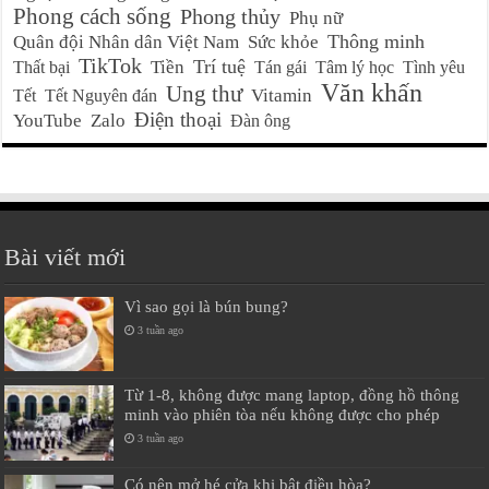
Phong cách sống
Phong thủy
Phụ nữ
Thông minh
Quân đội Nhân dân Việt Nam
Sức khỏe
TikTok
Trí tuệ
Tiền
Thất bại
Tán gái
Tâm lý học
Tình yêu
Văn khấn
Ung thư
Vitamin
Tết
Tết Nguyên đán
Điện thoại
YouTube
Zalo
Đàn ông
Bài viết mới
Vì sao gọi là bún bung?
3 tuần ago
Từ 1-8, không được mang laptop, đồng hồ thông
minh vào phiên tòa nếu không được cho phép
3 tuần ago
Có nên mở hé cửa khi bật điều hòa?