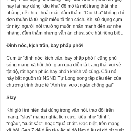
nay lại hay dùng “dịu kha” để mô tả một trạng thái nhẹ
nhàng, dễ chịu, thoải mái, đằm thắm. “Dịu kha” không chỉ
đơn thuần là từ ngữ miêu tả tính cách. Khi sử dụng cụm
từ này, người nói thường muốn nhấn mạnh đến sự nhẹ
nhàng, đằm thắm nhưng vẫn ẩn chứa sức hút riêng biệt.
Đỉnh nóc, kịch trần, bay phấp phới
Cụm từ “đỉnh nóc, kịch trần, bay phấp phới” cũng phủ
sóng mạng xã hội thời gian qua diễn tả trạng thái vui vẻ
tột độ, rất hạnh phúc hay phấn khích vô cùng. Câu nói
này bắt nguồn từ NSND Tự Long trong tập đầu tiên của
chương trình thực tế “Anh trai vượt ngàn chông gai”.
Slay
Khi giới trẻ hiện đại dùng trong văn nói, trao đổi trên
mạng, “slay” mang nghĩa tích cực, kiểu như “đỉnh”,
“ngầu”, “xuất sắc”, hoặc “quá chất”. Đặc biệt, trên mạng
xã hội, Gen Z để diễn tả việc ai đó làm điều gì đó rất xuất