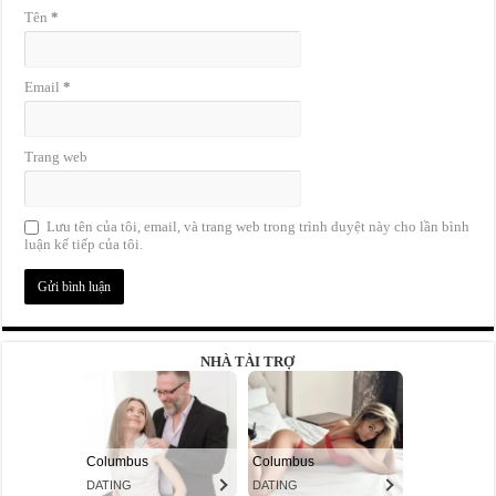
Tên
*
Email
*
Trang web
Lưu tên của tôi, email, và trang web trong trình duyệt này cho lần bình
luận kế tiếp của tôi.
NHÀ TÀI TRỢ