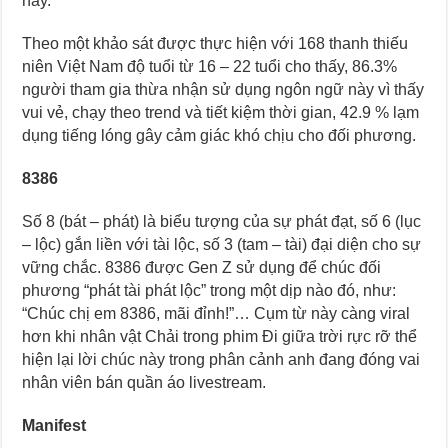
này.
Theo một khảo sát được thực hiện với 168 thanh thiếu
niên Việt Nam độ tuổi từ 16 – 22 tuổi cho thấy, 86.3%
người tham gia thừa nhận sử dụng ngôn ngữ này vì thấy
vui vẻ, chạy theo trend và tiết kiệm thời gian, 42.9 % lạm
dụng tiếng lóng gây cảm giác khó chịu cho đối phương.
8386
Số 8 (bát – phát) là biểu tượng của sự phát đạt, số 6 (lục
– lộc) gắn liền với tài lộc, số 3 (tam – tài) đại diện cho sự
vững chắc. 8386 được Gen Z sử dụng để chúc đối
phương “phát tài phát lộc” trong một dịp nào đó, như:
“Chúc chị em 8386, mãi đỉnh!”… Cụm từ này càng viral
hơn khi nhân vật Chải trong phim Đi giữa trời rực rỡ thể
hiện lại lời chúc này trong phân cảnh anh đang đóng vai
nhân viên bán quần áo livestream.
Manifest