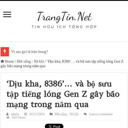
Vì sao gọi là bún bung?
Home
/
Đời sống - Xã hội
/
‘Dịu kha, 8386’… và bộ sưu tập tiếng lóng Gen Z
gây bão mạng trong năm qua
‘Dịu kha, 8386’… và bộ sưu
tập tiếng lóng Gen Z gây bão
mạng trong năm qua
admin
24/11/2024
Đời sống - Xã hội
Leave a comment
163 Views