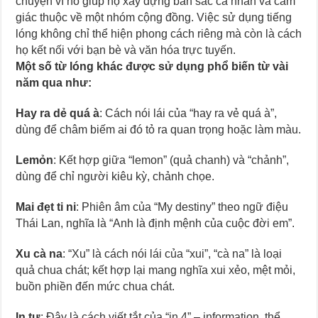
chuyện vì nó giúp họ xây dựng bản sắc cá nhân và cảm
giác thuộc về một nhóm cộng đồng. Việc sử dụng tiếng
lóng không chỉ thể hiện phong cách riêng mà còn là cách
họ kết nối với bạn bè và văn hóa trực tuyến.
Một số từ lóng khác được sử dụng phổ biến từ vài
năm qua như:
Hay ra dẻ quá à
: Cách nói lái của “hay ra vẻ quá à”,
dùng để châm biếm ai đó tỏ ra quan trọng hoặc làm màu.
Lemỏn
: Kết hợp giữa “lemon” (quả chanh) và “chảnh”,
dùng để chỉ người kiêu kỳ, chảnh chọe.
Mai đẹt ti ni
: Phiên âm của “My destiny” theo ngữ điệu
Thái Lan, nghĩa là “Anh là định mệnh của cuộc đời em”.
Xu cà na
: “Xu” là cách nói lái của “xui”, “cà na” là loại
quả chua chát; kết hợp lại mang nghĩa xui xẻo, mệt mỏi,
buồn phiền đến mức chua chát.
In tư
: Đây là cách viết tắt của “in 4” – information, thể