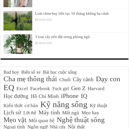
Loài chim bay liên tục 10 tháng không hạ cánh
04/05/2026
3 loại cây nên đặt trong phòng ngủ
28/04/2026
Bad boy
Biển số xe
Bài học cuộc sống
Cha mẹ thông thái
Dạy con
Cây cảnh
Chuối
EQ
Gen Z
Excel
Facebook
Harvard
Fuck girl
iPhone
IQ
Học đường
Hồ Chí Minh
Kỹ năng sống
Kiến thức cơ bản
Kỹ thuật
Lịch sử
Máy tính
Mất ngủ
Mẹo hay
Lời thề
Nghệ thuật sống
Mẹo vặt
Mối quan hệ
Nội thất
Ngoại tình
Ngôn ngữ
Nhà cửa