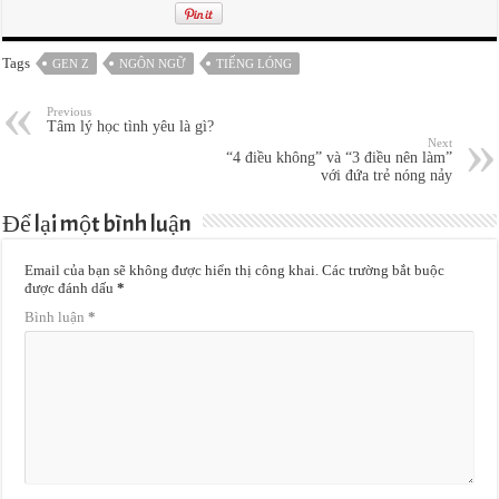
Tags
GEN Z
NGÔN NGỮ
TIẾNG LÓNG
Previous
Tâm lý học tình yêu là gì?
Next
“4 điều không” và “3 điều nên làm”
với đứa trẻ nóng nảy
Để lại một bình luận
Email của bạn sẽ không được hiển thị công khai.
Các trường bắt buộc
được đánh dấu
*
Bình luận
*