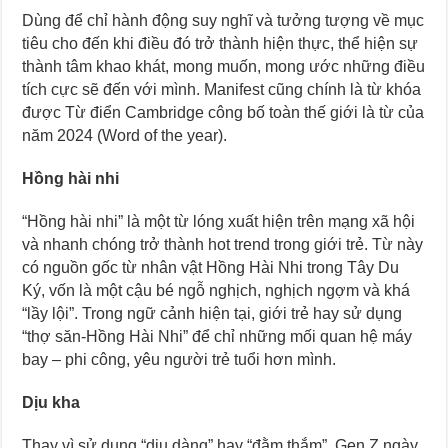
Dùng để chỉ hành động suy nghĩ và tưởng tượng về mục
tiêu cho đến khi điều đó trở thành hiện thực, thể hiện sự
thành tâm khao khát, mong muốn, mong ước những điều
tích cực sẽ đến với mình. Manifest cũng chính là từ khóa
được Từ điển Cambridge công bố toàn thế giới là từ của
năm 2024 (Word of the year).
Hồng hài nhi
“Hồng hài nhi” là một từ lóng xuất hiện trên mạng xã hội
và nhanh chóng trở thành hot trend trong giới trẻ. Từ này
có nguồn gốc từ nhân vật Hồng Hài Nhi trong Tây Du
Ký, vốn là một cậu bé ngỗ nghịch, nghịch ngợm và khá
“lầy lội”. Trong ngữ cảnh hiện tại, giới trẻ hay sử dụng
“thợ săn-Hồng Hài Nhi” để chỉ những mối quan hệ máy
bay – phi công, yêu người trẻ tuổi hơn mình.
Dịu kha
Thay vì sử dụng “dịu dàng” hay “đằm thắm”, Gen Z ngày