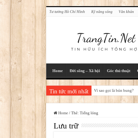
Tư tưởng Hồ Chí Minh
Kỹ năng sống
Văn khấn
Home
Đời sống – Xã hội
Góc thủ thuật
Tin tức mới nhất
Vì sao gọi là bún bung?
Home
/
Thẻ:
Tiếng lóng
Lưu trữ