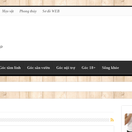
Mẹo vặt
Phong thủy
Sơ đồ WEB
Góc tâm linh
Góc sân vườn
Góc nội trợ
Góc 18+
Sống khỏe