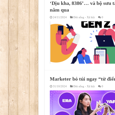
‘Dịu kha, 8386’… và bộ sưu t
năm qua
24/11/2024
Đời sống - Xã hội
0
Marketer bỏ túi ngay “từ điể
31/10/2024
Đời sống - Xã hội
0