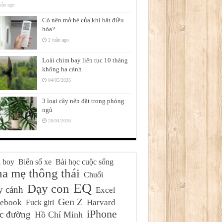
uần ago
Có nên mở hé cửa khi bật điều
hòa?
2 tuần ago
Loài chim bay liên tục 10 tháng
không hạ cánh
04/05/2026
3 loại cây nên đặt trong phòng
ngủ
28/04/2026
 boy
Biển số xe
Bài học cuộc sống
a mẹ thông thái
Chuối
EQ
Dạy con
y cảnh
Excel
Gen Z
cebook
Harvard
Fuck girl
iPhone
c đường
Hồ Chí Minh