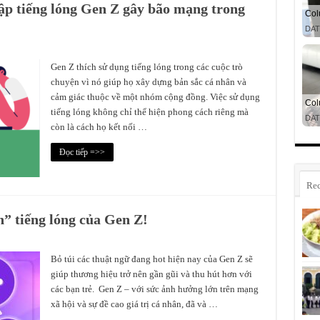
ập tiếng lóng Gen Z gây bão mạng trong
Gen Z thích sử dụng tiếng lóng trong các cuộc trò
chuyện vì nó giúp họ xây dựng bản sắc cá nhân và
cảm giác thuộc về một nhóm cộng đồng. Việc sử dụng
tiếng lóng không chỉ thể hiện phong cách riêng mà
còn là cách họ kết nối …
Đọc tiếp =>>
Rec
n” tiếng lóng của Gen Z!
Bỏ túi các thuật ngữ đang hot hiện nay của Gen Z sẽ
giúp thương hiệu trở nên gần gũi và thu hút hơn với
các bạn trẻ. Gen Z – với sức ảnh hưởng lớn trên mạng
xã hội và sự đề cao giá trị cá nhân, đã và …