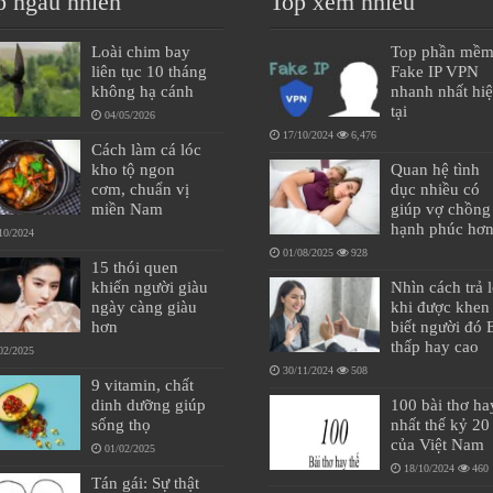
p ngẫu nhiên
Top xem nhiều
Loài chim bay
Top phần mề
liên tục 10 tháng
Fake IP VPN
không hạ cánh
nhanh nhất hi
tại
04/05/2026
17/10/2024
6,476
Cách làm cá lóc
kho tộ ngon
Quan hệ tình
cơm, chuẩn vị
dục nhiều có
miền Nam
giúp vợ chồng
hạnh phúc hơ
10/2024
01/08/2025
928
15 thói quen
khiến người giàu
Nhìn cách trả l
ngày càng giàu
khi được khen 
hơn
biết người đó
thấp hay cao
02/2025
30/11/2024
508
9 vitamin, chất
dinh dưỡng giúp
100 bài thơ ha
sống thọ
nhất thế kỷ 20
của Việt Nam
01/02/2025
18/10/2024
460
Tán gái: Sự thật