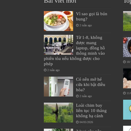
Bài viết mới
To
Vì sao gọi là bún
bung?
2 tuần ago
Từ 1-8, không
được mang
laptop, đồng hồ
thông minh vào
phiên tòa nếu không được cho
18/
phép
2 tuần ago
Có nên mở hé
cửa khi bật điều
hòa?
11/
2 tuần ago
Loài chim bay
liên tục 10 tháng
không hạ cánh
04/05/2026