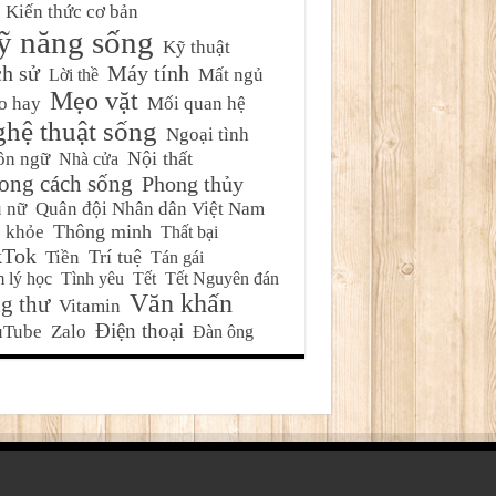
Kiến thức cơ bản
ỹ năng sống
Kỹ thuật
ch sử
Máy tính
Mất ngủ
Lời thề
Mẹo vặt
o hay
Mối quan hệ
hệ thuật sống
Ngoại tình
Nội thất
ôn ngữ
Nhà cửa
ong cách sống
Phong thủy
 nữ
Quân đội Nhân dân Việt Nam
Thông minh
 khỏe
Thất bại
kTok
Trí tuệ
Tiền
Tán gái
 lý học
Tình yêu
Tết
Tết Nguyên đán
Văn khấn
g thư
Vitamin
Điện thoại
uTube
Zalo
Đàn ông