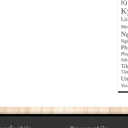
IQ
K
Lị
Mẹ
Ng
Ng
Ph
Phụ
Sức
Ti
Tâm
Un
Yo