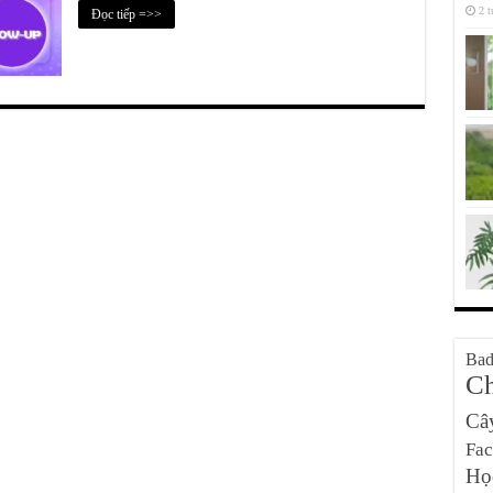
2 t
Đọc tiếp =>>
Bad
Ch
Câ
Fa
Họ