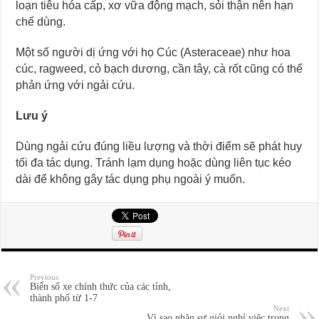
loạn tiêu hóa cấp, xơ vữa động mạch, sỏi thận nên hạn
chế dùng.
Một số người dị ứng với họ Cúc (Asteraceae) như hoa
cúc, ragweed, cỏ bạch dương, cần tây, cà rốt cũng có thể
phản ứng với ngải cứu.
Lưu ý
Dùng ngải cứu đúng liều lượng và thời điểm sẽ phát huy
tối đa tác dụng. Tránh lạm dụng hoặc dùng liên tục kéo
dài để không gây tác dụng phụ ngoài ý muốn.
Previous
Biển số xe chính thức của các tỉnh,
thành phố từ 1-7
Next
Vì sao nhân sự giỏi nghỉ việc trong