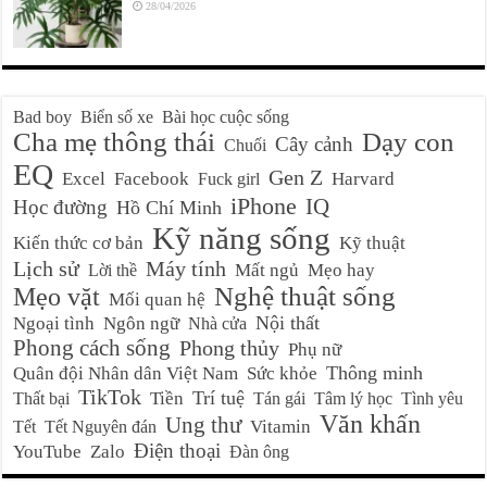
28/04/2026
Bad boy
Biển số xe
Bài học cuộc sống
Cha mẹ thông thái
Dạy con
Cây cảnh
Chuối
EQ
Gen Z
Excel
Facebook
Harvard
Fuck girl
iPhone
IQ
Học đường
Hồ Chí Minh
Kỹ năng sống
Kiến thức cơ bản
Kỹ thuật
Lịch sử
Máy tính
Mất ngủ
Mẹo hay
Lời thề
Nghệ thuật sống
Mẹo vặt
Mối quan hệ
Nội thất
Ngoại tình
Ngôn ngữ
Nhà cửa
Phong cách sống
Phong thủy
Phụ nữ
Thông minh
Quân đội Nhân dân Việt Nam
Sức khỏe
TikTok
Trí tuệ
Tiền
Thất bại
Tán gái
Tâm lý học
Tình yêu
Văn khấn
Ung thư
Vitamin
Tết
Tết Nguyên đán
Điện thoại
YouTube
Zalo
Đàn ông