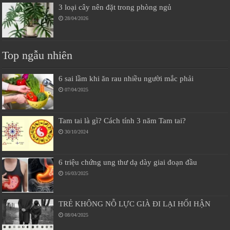
3 loại cây nên đặt trong phòng ngủ
28/04/2026
Top ngẫu nhiên
6 sai lầm khi ăn rau nhiều người mắc phải
07/04/2025
Tam tai là gì? Cách tính 3 năm Tam tai?
30/10/2024
6 triệu chứng ung thư dạ dày giai đoạn đầu
16/03/2025
TRẺ KHÔNG NỖ LỰC GIÀ ĐI LẠI HỐI HẬN
08/04/2025