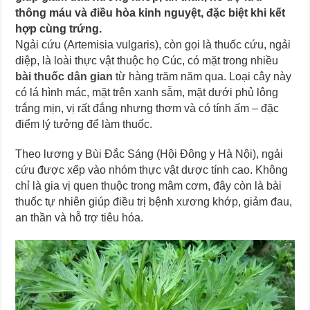
thông máu và điều hòa kinh nguyệt, đặc biệt khi kết
hợp cùng trứng.
Ngải cứu (Artemisia vulgaris), còn gọi là thuốc cứu, ngải
diệp, là loài thực vật thuộc họ Cúc, có mặt trong nhiều
bài thuốc dân gian
từ hàng trăm năm qua. Loại cây này
có lá hình mác, mặt trên xanh sẫm, mặt dưới phủ lông
trắng mịn, vị rất đắng nhưng thơm và có tính ấm – đặc
điểm lý tưởng để làm thuốc.
Theo lương y Bùi Đắc Sáng (Hội Đông y Hà Nội), ngải
cứu được xếp vào nhóm thực vật dược tính cao. Không
chỉ là gia vị quen thuộc trong mâm cơm, đây còn là bài
thuốc tự nhiên giúp điều trị bệnh xương khớp, giảm đau,
an thần và hỗ trợ tiêu hóa.