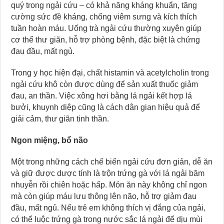
quý trong ngải cứu – có khả năng kháng khuẩn, tăng
cường sức đề kháng, chống viêm sưng và kích thích
tuần hoàn máu. Uống trà ngải cứu thường xuyên giúp
cơ thể thư giãn, hỗ trợ phòng bệnh, đặc biệt là chứng
đau đầu, mất ngủ.
Trong y học hiện đại, chất histamin và acetylcholin trong
ngải cứu khô còn được dùng để sản xuất thuốc giảm
đau, an thần. Việc xông hơi bằng lá ngải kết hợp lá
bưởi, khuynh diệp cũng là cách dân gian hiệu quả để
giải cảm, thư giãn tinh thần.
Ngon miệng, bổ não
Một trong những cách chế biến ngải cứu đơn giản, dễ ăn
và giữ được dược tính là trộn trứng gà với lá ngải băm
nhuyễn rồi chiên hoặc hấp. Món ăn này không chỉ ngon
mà còn giúp máu lưu thông lên não, hỗ trợ giảm đau
đầu, mất ngủ. Nếu trẻ em không thích vị đắng của ngải,
có thể luộc trứng gà trong nước sắc lá ngải để dịu mùi