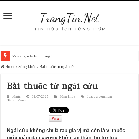
Vì sao gọi là bún bung?
Home
/
Sống khỏe
/
Bài thuốc từ ngải cứu
Bài thuốc từ ngải cứu
admin
02/07/2025
Sống khỏe
Leave a comment
78 Views
Ngải cứu không chỉ là rau gia vị mà còn là vị thuốc
giúp giảm đau xương khớp, an thần, hỗ trợ lưu