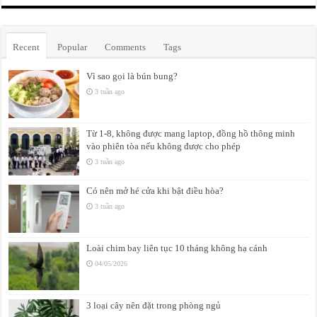
Recent
Popular
Comments
Tags
Vì sao gọi là bún bung?
3 tuần ago
Từ 1-8, không được mang laptop, đồng hồ thông minh
vào phiên tòa nếu không được cho phép
3 tuần ago
Có nên mở hé cửa khi bật điều hòa?
3 tuần ago
Loài chim bay liên tục 10 tháng không hạ cánh
04/05/2026
3 loại cây nên đặt trong phòng ngủ