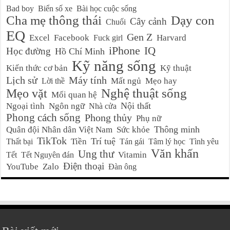
Bad boy
Biển số xe
Bài học cuộc sống
Cha mẹ thông thái
Dạy con
Cây cảnh
Chuối
EQ
Gen Z
Excel
Facebook
Harvard
Fuck girl
iPhone
IQ
Học đường
Hồ Chí Minh
Kỹ năng sống
Kiến thức cơ bản
Kỹ thuật
Lịch sử
Máy tính
Mất ngủ
Mẹo hay
Lời thề
Nghệ thuật sống
Mẹo vặt
Mối quan hệ
Nội thất
Ngoại tình
Ngôn ngữ
Nhà cửa
Phong cách sống
Phong thủy
Phụ nữ
Thông minh
Quân đội Nhân dân Việt Nam
Sức khỏe
TikTok
Trí tuệ
Tiền
Thất bại
Tán gái
Tâm lý học
Tình yêu
Văn khấn
Ung thư
Vitamin
Tết
Tết Nguyên đán
Điện thoại
YouTube
Zalo
Đàn ông