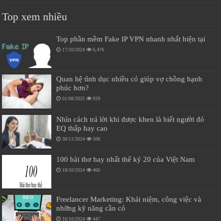
Top xem nhiều
Top phần mềm Fake IP VPN nhanh nhất hiện tại
17/10/2024
6,476
Quan hệ tình dục nhiều có giúp vợ chồng hạnh
phúc hơn?
01/08/2025
929
Nhìn cách trả lời khi được khen là biết người đó
EQ thấp hay cao
30/11/2024
508
100 bài thơ hay nhất thế kỷ 20 của Việt Nam
18/10/2024
460
Freelancer Marketing: Khái niệm, công việc và
những kỹ năng cần có
16/10/2024
447