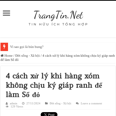
Vì sao gọi là bún bung?
Home
/
Đời sống - Xã hội
/
4 cách xử lý khi hàng xóm không chịu ký giáp ranh
để làm Sổ đỏ
4 cách xử lý khi hàng xóm
không chịu ký giáp ranh để
làm Sổ đỏ
admin
27/11/2024
Đời sống - Xã hội
Leave a comment
129 Views