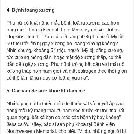
4. Bệnh loãng xương
Phụ nữ có khả năng mắc bệnh loãng xương cao hơn
nam giới. Tiến sĩ Kendall Ford Moseley nói với Johns
Hopkins Health: “Bạn có biết rằng 50% phụ nữ ở Mỹ từ
50 tuổi trở lên bị gãy xương do loãng xương không?
Nhìn chung, khoảng 54 triệu người Mỹ bị loãng xương,
tức xương mỏng dần, hoặc mật độ xương thấp, có thể
dẫn đến gãy xương. Phụ nữ thường bắt đầu với mật độ
xương thấp hơn nam giới và mất estrogen theo thời gian
có thể làm tăng nguy cơ loãng xương”.
5. Các vấn đề sức khỏe khi làm mẹ
Nhiều phụ nữ bị thiếu máu do thiếu sắt và huyết áp cao
trong thời kỳ mang thai. “Chăm sóc trước khi thụ thai rất
quan trọng, bất kể bạn có mắc các bệnh lý hay không”,
Jessica W. Kiley, bác sĩ sản phụ khoa tại Bệnh viện
Northwestern Memorial, cho biết. “Ví dụ, những người bị