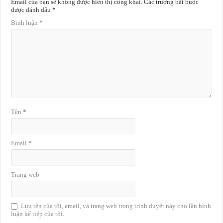
Email của bạn sẽ không được hiển thị công khai.
Các trường bắt buộc
được đánh dấu
*
Bình luận
*
Tên
*
Email
*
Trang web
Lưu tên của tôi, email, và trang web trong trình duyệt này cho lần bình
luận kế tiếp của tôi.