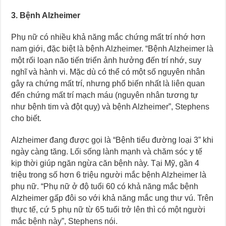
3. Bệnh Alzheimer
Phụ nữ có nhiều khả năng mắc chứng mất trí nhớ hơn
nam giới, đặc biệt là bệnh Alzheimer. “Bệnh Alzheimer là
một rối loạn não tiến triển ảnh hưởng đến trí nhớ, suy
nghĩ và hành vi. Mặc dù có thể có một số nguyên nhân
gây ra chứng mất trí, nhưng phổ biến nhất là liên quan
đến chứng mất trí mạch máu (nguyên nhân tương tự
như bệnh tim và đột quỵ) và bệnh Alzheimer”, Stephens
cho biết.
Alzheimer đang được gọi là “Bệnh tiểu đường loại 3” khi
ngày càng tăng. Lối sống lành mạnh và chăm sóc y tế
kịp thời giúp ngăn ngừa căn bệnh này. Tại Mỹ, gần 4
triệu trong số hơn 6 triệu người mắc bệnh Alzheimer là
phụ nữ. “Phụ nữ ở độ tuổi 60 có khả năng mắc bệnh
Alzheimer gấp đôi so với khả năng mắc ung thư vú. Trên
thực tế, cứ 5 phụ nữ từ 65 tuổi trở lên thì có một người
mắc bệnh này”, Stephens nói.