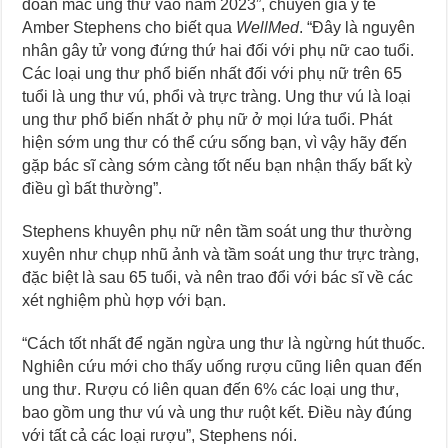
đoán mắc ung thư vào năm 2023”, chuyên gia y tế
Amber Stephens cho biết qua
WellMed
. “Đây là nguyên
nhân gây tử vong đứng thứ hai đối với phụ nữ cao tuổi.
Các loại ung thư phổ biến nhất đối với phụ nữ trên 65
tuổi là ung thư vú, phổi và trực tràng. Ung thư vú là loại
ung thư phổ biến nhất ở phụ nữ ở mọi lứa tuổi. Phát
hiện sớm ung thư có thể cứu sống bạn, vì vậy hãy đến
gặp bác sĩ càng sớm càng tốt nếu bạn nhận thấy bất kỳ
điều gì bất thường”.
Stephens khuyên phụ nữ nên tầm soát ung thư thường
xuyên như chụp nhũ ảnh và tầm soát ung thư trực tràng,
đặc biệt là sau 65 tuổi, và nên trao đổi với bác sĩ về các
xét nghiệm phù hợp với bạn.
“Cách tốt nhất để ngăn ngừa ung thư là ngừng hút thuốc.
Nghiên cứu mới cho thấy uống rượu cũng liên quan đến
ung thư. Rượu có liên quan đến 6% các loại ung thư,
bao gồm ung thư vú và ung thư ruột kết. Điều này đúng
với tất cả các loại rượu”, Stephens nói.