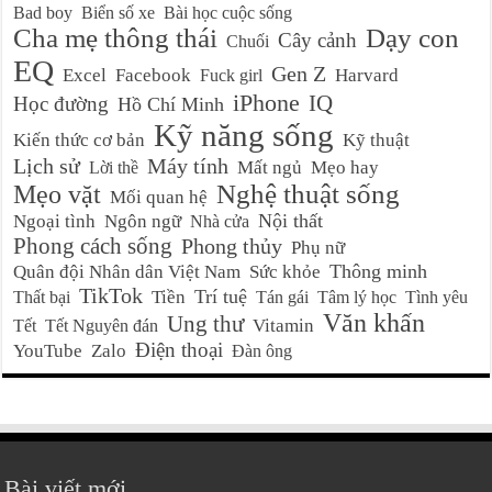
Bad boy
Biển số xe
Bài học cuộc sống
Cha mẹ thông thái
Dạy con
Cây cảnh
Chuối
EQ
Gen Z
Excel
Facebook
Harvard
Fuck girl
iPhone
IQ
Học đường
Hồ Chí Minh
Kỹ năng sống
Kiến thức cơ bản
Kỹ thuật
Lịch sử
Máy tính
Mất ngủ
Mẹo hay
Lời thề
Nghệ thuật sống
Mẹo vặt
Mối quan hệ
Nội thất
Ngoại tình
Ngôn ngữ
Nhà cửa
Phong cách sống
Phong thủy
Phụ nữ
Thông minh
Quân đội Nhân dân Việt Nam
Sức khỏe
TikTok
Trí tuệ
Tiền
Thất bại
Tán gái
Tâm lý học
Tình yêu
Văn khấn
Ung thư
Vitamin
Tết
Tết Nguyên đán
Điện thoại
YouTube
Zalo
Đàn ông
Bài viết mới