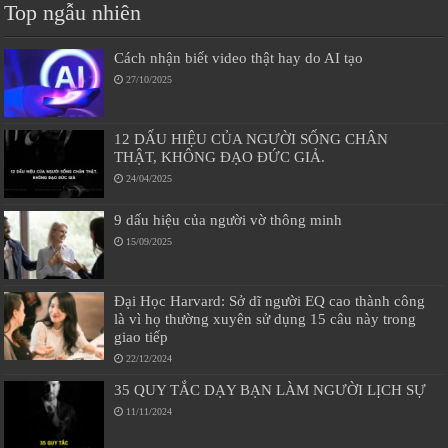
Top ngẫu nhiên
Cách nhận biết video thật hay do AI tạo
27/10/2025
12 DẤU HIỆU CỦA NGƯỜI SỐNG CHÂN
THẬT, KHÔNG ĐẠO ĐỨC GIẢ.
24/04/2025
9 dấu hiệu của người vờ thông minh
15/09/2025
Đại Học Harvard: Sở dĩ người EQ cao thành công
là vì họ thường xuyên sử dụng 15 câu này trong
giao tiếp
22/12/2024
35 QUY TẮC DẠY BẠN LÀM NGƯỜI LỊCH SỰ
11/11/2024