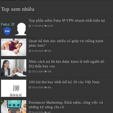
Top xem nhiều
Top phần mềm Fake IP VPN nhanh nhất hiện tại
17/10/2024
6,476
Quan hệ tình dục nhiều có giúp vợ chồng hạnh
phúc hơn?
01/08/2025
928
Nhìn cách trả lời khi được khen là biết người đó
EQ thấp hay cao
30/11/2024
508
100 bài thơ hay nhất thế kỷ 20 của Việt Nam
18/10/2024
460
Freelancer Marketing: Khái niệm, công việc và
những kỹ năng cần có
16/10/2024
447