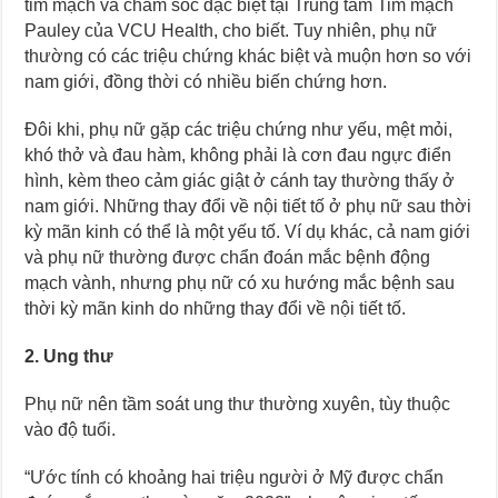
tim mạch và chăm sóc đặc biệt tại Trung tâm Tim mạch
Pauley của VCU Health, cho biết. Tuy nhiên, phụ nữ
thường có các triệu chứng khác biệt và muộn hơn so với
nam giới, đồng thời có nhiều biến chứng hơn.
Đôi khi, phụ nữ gặp các triệu chứng như yếu, mệt mỏi,
khó thở và đau hàm, không phải là cơn đau ngực điển
hình, kèm theo cảm giác giật ở cánh tay thường thấy ở
nam giới. Những thay đổi về nội tiết tố ở phụ nữ sau thời
kỳ mãn kinh có thể là một yếu tố. Ví dụ khác, cả nam giới
và phụ nữ thường được chẩn đoán mắc bệnh động
mạch vành, nhưng phụ nữ có xu hướng mắc bệnh sau
thời kỳ mãn kinh do những thay đổi về nội tiết tố.
2. Ung thư
Phụ nữ nên tầm soát ung thư thường xuyên, tùy thuộc
vào độ tuổi.
“Ước tính có khoảng hai triệu người ở Mỹ được chẩn