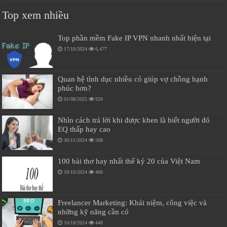
Top xem nhiều
Top phần mềm Fake IP VPN nhanh nhất hiện tại
17/10/2024
6,477
Quan hệ tình dục nhiều có giúp vợ chồng hạnh
phúc hơn?
01/08/2025
929
Nhìn cách trả lời khi được khen là biết người đó
EQ thấp hay cao
30/11/2024
508
100 bài thơ hay nhất thế kỷ 20 của Việt Nam
18/10/2024
460
Freelancer Marketing: Khái niệm, công việc và
những kỹ năng cần có
16/10/2024
448