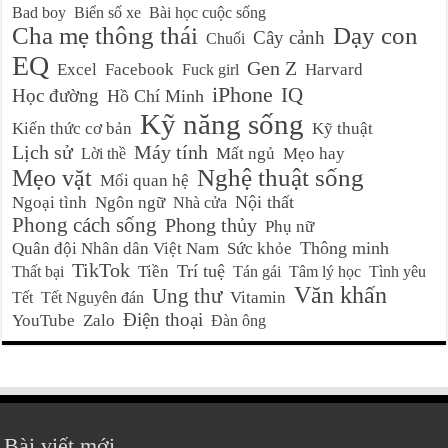
Bad boy
Biển số xe
Bài học cuộc sống
Cha mẹ thông thái
Dạy con
Cây cảnh
Chuối
EQ
Gen Z
Excel
Facebook
Harvard
Fuck girl
iPhone
IQ
Học đường
Hồ Chí Minh
Kỹ năng sống
Kiến thức cơ bản
Kỹ thuật
Lịch sử
Máy tính
Mất ngủ
Mẹo hay
Lời thề
Nghệ thuật sống
Mẹo vặt
Mối quan hệ
Nội thất
Ngoại tình
Ngôn ngữ
Nhà cửa
Phong cách sống
Phong thủy
Phụ nữ
Thông minh
Quân đội Nhân dân Việt Nam
Sức khỏe
TikTok
Trí tuệ
Tiền
Thất bại
Tán gái
Tâm lý học
Tình yêu
Văn khấn
Ung thư
Vitamin
Tết
Tết Nguyên đán
Điện thoại
YouTube
Zalo
Đàn ông
Bài viết mới