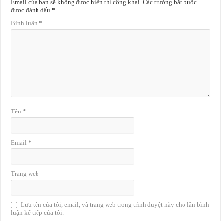
Email của bạn sẽ không được hiển thị công khai.
Các trường bắt buộc
được đánh dấu
*
Bình luận
*
Tên
*
Email
*
Trang web
Lưu tên của tôi, email, và trang web trong trình duyệt này cho lần bình
luận kế tiếp của tôi.