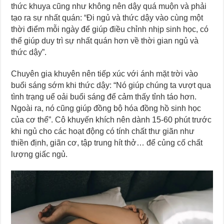
thức khuya cũng như không nên dậy quá muộn và phải
tạo ra sự nhất quán: “Đi ngủ và thức dậy vào cùng một
thời điểm mỗi ngày để giúp điều chỉnh nhịp sinh học, có
thể giúp duy trì sự nhất quán hơn về thời gian ngủ và
thức dậy”.
Chuyên gia khuyên nên tiếp xúc với ánh mặt trời vào
buổi sáng sớm khi thức dậy: “Nó giúp chúng ta vượt qua
tình trạng uể oải buổi sáng để cảm thấy tỉnh táo hơn.
Ngoài ra, nó cũng giúp đồng bộ hóa đồng hồ sinh học
của cơ thể”. Cô khuyến khích nên dành 15-60 phút trước
khi ngủ cho các hoạt động có tính chất thư giãn như
thiền định, giãn cơ, tập trung hít thở… để củng cố chất
lượng giấc ngủ.