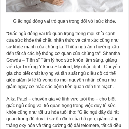
Giấc ngủ đóng vai trò quan trọng đối với sức khỏe.
“Giấc ngủ đóng vai trò quan trọng trong mọi khía cạnh
của sức khỏe thể chất, nhận thức và cảm xúc cũng như
sự khỏe mạnh của chúng ta. Thiếu ngủ ảnh hưởng xấu
đến tất cả các hệ thống cơ quan của chúng ta”, Shantha
Gowda – Tiến sĩ Tâm lý học sức khỏe lâm sàng, giảng
viên tại Trường Y khoa Stanford, Mỹ nhận định. Chuyên
gia cho biết chất lượng và tần suất ngủ điều độ có thể
giúp giảm tỷ lệ tử vong do mọi nguyên nhân cũng như
giảm nguy cơ mắc các bệnh liên quan đến tim mạch.
Alka Patel – chuyên gia về lĩnh vực tuổi thọ – cho biết
giấc ngủ đóng vai trò quan trọng trong việc duy trì sức
khỏe cũng như tối ưu hóa tuổi thọ: “Giấc ngủ đầy đủ rất
quan trọng để duy trì sự ổn định của bộ gen, giảm căng
thẳng oxy hóa và tăng cường độ dài telomere, tất cả đều