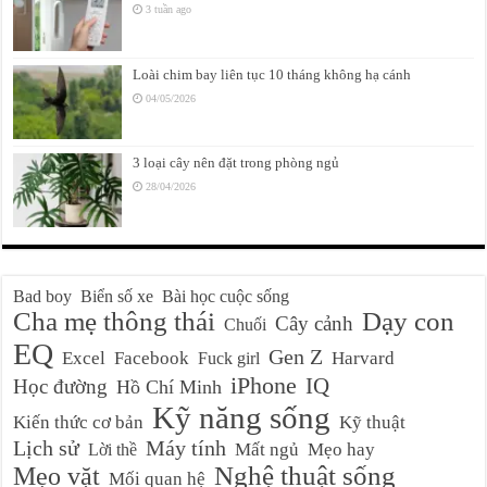
3 tuần ago
Loài chim bay liên tục 10 tháng không hạ cánh
04/05/2026
3 loại cây nên đặt trong phòng ngủ
28/04/2026
Bad boy
Biển số xe
Bài học cuộc sống
Cha mẹ thông thái
Dạy con
Cây cảnh
Chuối
EQ
Gen Z
Excel
Facebook
Harvard
Fuck girl
iPhone
IQ
Học đường
Hồ Chí Minh
Kỹ năng sống
Kiến thức cơ bản
Kỹ thuật
Lịch sử
Máy tính
Mất ngủ
Mẹo hay
Lời thề
Nghệ thuật sống
Mẹo vặt
Mối quan hệ