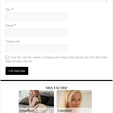
Tên
*
Email
*
Trang web
Lưu tên của tôi, email, và trang web trong trình duyệt này cho lần bình
luận kế tiếp của tôi.
NHÀ TÀI TRỢ