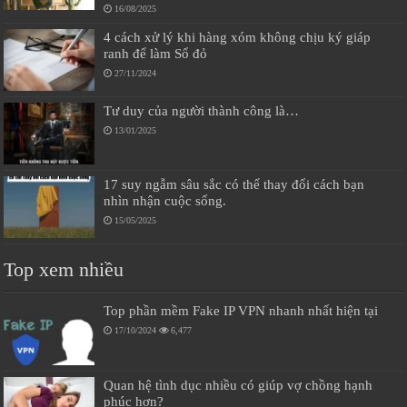
16/08/2025
4 cách xử lý khi hàng xóm không chịu ký giáp
ranh để làm Sổ đỏ
27/11/2024
Tư duy của người thành công là…
13/01/2025
17 suy ngẫm sâu sắc có thể thay đổi cách bạn
nhìn nhận cuộc sống.
15/05/2025
Top xem nhiều
Top phần mềm Fake IP VPN nhanh nhất hiện tại
17/10/2024
6,477
Quan hệ tình dục nhiều có giúp vợ chồng hạnh
phúc hơn?