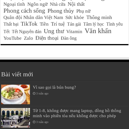
Nội thất
Ngoại tình
Ngôn ngữ
Nhà cửa
Phong cách sống
Phong thủy
Phụ nữ
Thông minh
Quân đội Nhân dân Việt Nam
Sức khỏe
TikTok
Trí tuệ
Tiền
Thất bại
Tán gái
Tâm lý học
Tình yêu
Văn khấn
Ung thư
Vitamin
Tết
Tết Nguyên đán
Điện thoại
YouTube
Zalo
Đàn ông
Bài viết mới
Vì sao gọi là bún bung?
3 tuần ago
Từ 1-8, không được mang laptop, đồng hồ thông
minh vào phiên tòa nếu không được cho phép
3 tuần ago