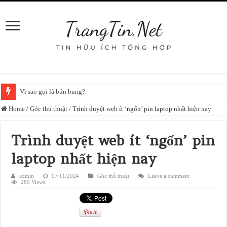
Vì sao gọi là bún bung?
Home
/
Góc thủ thuật
/
Trình duyệt web ít ‘ngốn’ pin laptop nhất hiện nay
Trình duyệt web ít ‘ngốn’ pin
laptop nhất hiện nay
admin
07/11/2024
Góc thủ thuật
Leave a comment
280 Views