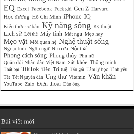
EQ
Gen Z
Excel
Facebook
Harvard
Fuck girl
iPhone
IQ
Học đường
Hồ Chí Minh
Kỹ năng sống
Kiến thức cơ bản
Kỹ thuật
Lịch sử
Máy tính
Mất ngủ
Mẹo hay
Lời thề
Nghệ thuật sống
Mẹo vặt
Mối quan hệ
Nội thất
Ngoại tình
Ngôn ngữ
Nhà cửa
Phong cách sống
Phong thủy
Phụ nữ
Thông minh
Quân đội Nhân dân Việt Nam
Sức khỏe
TikTok
Trí tuệ
Tiền
Thất bại
Tán gái
Tâm lý học
Tình yêu
Văn khấn
Ung thư
Vitamin
Tết
Tết Nguyên đán
Điện thoại
YouTube
Zalo
Đàn ông
Bài viết mới