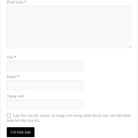
Bình luận
*
Tên
*
Email
*
Trang web
Lưu tên của tôi, email, và trang web trong trình duyệt này cho lần bình
luận kế tiếp của tôi.