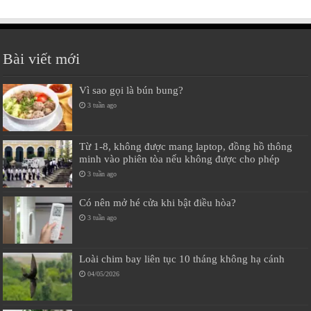
Bài viết mới
Vì sao gọi là bún bung?
3 tuần ago
Từ 1-8, không được mang laptop, đồng hồ thông
minh vào phiên tòa nếu không được cho phép
3 tuần ago
Có nên mở hé cửa khi bật điều hòa?
3 tuần ago
Loài chim bay liên tục 10 tháng không hạ cánh
04/05/2026