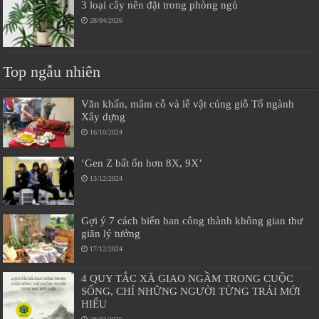
3 loại cây nên đặt trong phòng ngủ
28/04/2026
Top ngẫu nhiên
Văn khấn, mâm cỗ và lễ vật cúng giỗ Tổ ngành
Xây dựng
16/10/2024
‘Gen Z bất ổn hơn 8X, 9X’
13/12/2024
Gợi ý 7 cách biến ban công thành không gian thư
giãn lý tưởng
17/12/2024
4 QUY TẮC XÃ GIAO NGẦM TRONG CUỘC
SỐNG, CHỈ NHỮNG NGƯỜI TỪNG TRẢI MỚI
HIỂU