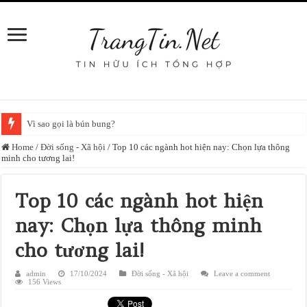
Vì sao gọi là bún bung?
Home
/
Đời sống - Xã hội
/
Top 10 các ngành hot hiện nay: Chọn lựa thông
minh cho tương lai!
Top 10 các ngành hot hiện
nay: Chọn lựa thông minh
cho tương lai!
admin
17/10/2024
Đời sống - Xã hội
Leave a comment
156 Views