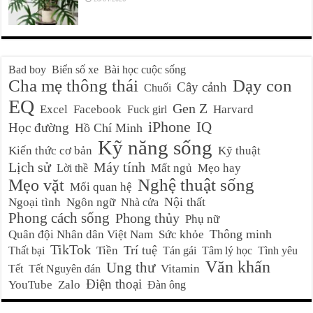
Bad boy
Biển số xe
Bài học cuộc sống
Cha mẹ thông thái
Dạy con
Cây cảnh
Chuối
EQ
Gen Z
Excel
Facebook
Harvard
Fuck girl
iPhone
IQ
Học đường
Hồ Chí Minh
Kỹ năng sống
Kiến thức cơ bản
Kỹ thuật
Lịch sử
Máy tính
Mất ngủ
Mẹo hay
Lời thề
Nghệ thuật sống
Mẹo vặt
Mối quan hệ
Nội thất
Ngoại tình
Ngôn ngữ
Nhà cửa
Phong cách sống
Phong thủy
Phụ nữ
Thông minh
Quân đội Nhân dân Việt Nam
Sức khỏe
TikTok
Trí tuệ
Tiền
Thất bại
Tán gái
Tâm lý học
Tình yêu
Văn khấn
Ung thư
Vitamin
Tết
Tết Nguyên đán
Điện thoại
YouTube
Zalo
Đàn ông