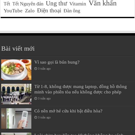
Văn khấn
Ung thư
Vitamin
Tết
Tết Nguyên đán
Điện thoại
YouTube
Zalo
Đàn ông
Bài viết mới
Vì sao gọi là bún bung?
3 tuần ago
Từ 1-8, không được mang laptop, đồng hồ thông
minh vào phiên tòa nếu không được cho phép
3 tuần ago
Có nên mở hé cửa khi bật điều hòa?
3 tuần ago