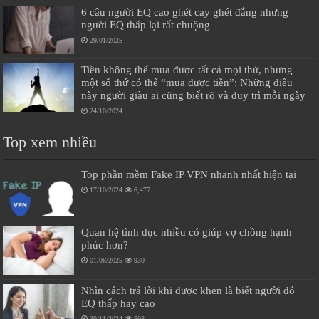
6 câu người EQ cao ghét cay ghét đắng nhưng
người EQ thấp lại rất chuộng
29/01/2025
Tiền không thể mua được tất cả mọi thứ, nhưng
một số thứ có thể “mua được tiền”: Những điều
này người giàu ai cũng biết rõ và duy trì mỗi ngày
24/10/2024
Top xem nhiều
Top phần mềm Fake IP VPN nhanh nhất hiện tại
17/10/2024
6,477
Quan hệ tình dục nhiều có giúp vợ chồng hạnh
phúc hơn?
01/08/2025
930
Nhìn cách trả lời khi được khen là biết người đó
EQ thấp hay cao
30/11/2024
508