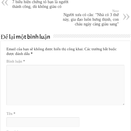
7 biểu hiện chứng tỏ bạn là người
thành công, dù không giàu có
Next
Người xưa có câu: “Nhà có 3 thứ
này, gia đạo luôn hưng thịnh, con
cháu ngày càng giàu sang”
Để lại một bình luận
Email của bạn sẽ không được hiển thị công khai.
Các trường bắt buộc
được đánh dấu
*
Bình luận
*
Tên
*