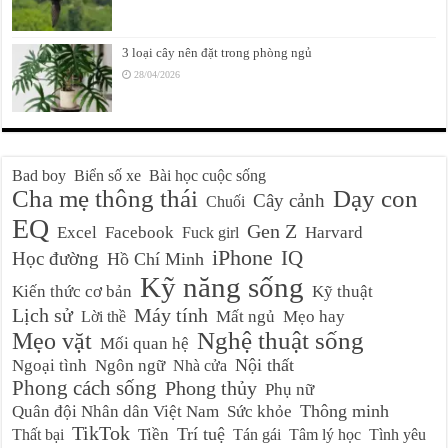
3 loại cây nên đặt trong phòng ngủ
28/04/2026
Bad boy
Biển số xe
Bài học cuộc sống
Cha mẹ thông thái
Dạy con
Cây cảnh
Chuối
EQ
Gen Z
Excel
Facebook
Harvard
Fuck girl
iPhone
IQ
Học đường
Hồ Chí Minh
Kỹ năng sống
Kiến thức cơ bản
Kỹ thuật
Lịch sử
Máy tính
Mất ngủ
Mẹo hay
Lời thề
Nghệ thuật sống
Mẹo vặt
Mối quan hệ
Nội thất
Ngoại tình
Ngôn ngữ
Nhà cửa
Phong cách sống
Phong thủy
Phụ nữ
Thông minh
Quân đội Nhân dân Việt Nam
Sức khỏe
TikTok
Trí tuệ
Tiền
Thất bại
Tán gái
Tâm lý học
Tình yêu