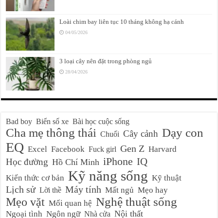
Loài chim bay liên tục 10 tháng không hạ cánh
04/05/2026
3 loại cây nên đặt trong phòng ngủ
28/04/2026
Bad boy
Biển số xe
Bài học cuộc sống
Cha mẹ thông thái
Dạy con
Cây cảnh
Chuối
EQ
Gen Z
Excel
Facebook
Harvard
Fuck girl
iPhone
IQ
Học đường
Hồ Chí Minh
Kỹ năng sống
Kiến thức cơ bản
Kỹ thuật
Lịch sử
Máy tính
Mất ngủ
Mẹo hay
Lời thề
Nghệ thuật sống
Mẹo vặt
Mối quan hệ
Nội thất
Ngoại tình
Ngôn ngữ
Nhà cửa