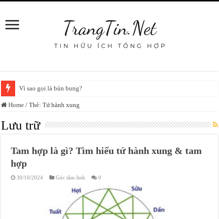
Vì sao gọi là bún bung?
Home
/
Thẻ:
Tứ hành xung
Lưu trữ
Tam hợp là gì? Tìm hiểu tứ hành xung & tam
hợp
30/10/2024
Góc tâm linh
0