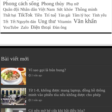
Phong cách sống
Phong thủy
Phụ nữ
Thông minh
Quân đội Nhân dân Việt Nam
Sức khỏe
TikTok
Trí tuệ
Tiền
Thất bại
Tán gái
Tâm lý học
Tình yêu
Văn khấn
Ung thư
Vitamin
Tết
Tết Nguyên đán
Điện thoại
YouTube
Zalo
Đàn ông
Bài viết mới
Vì sao gọi là bún bung?
2 tuần ago
Từ 1-8, không được mang laptop, đồng hồ thông
minh vào phiên tòa nếu không được cho phép
2 tuần ago
Có nên mở hé cửa khi bật điều hòa?