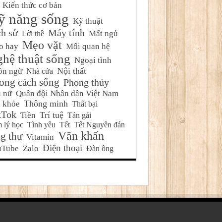
Kiến thức cơ bản
ỹ năng sống
Kỹ thuật
ch sử
Máy tính
Mất ngủ
Lời thề
Mẹo vặt
o hay
Mối quan hệ
hệ thuật sống
Ngoại tình
Nội thất
ôn ngữ
Nhà cửa
ong cách sống
Phong thủy
 nữ
Quân đội Nhân dân Việt Nam
Thông minh
 khỏe
Thất bại
kTok
Trí tuệ
Tiền
Tán gái
 lý học
Tình yêu
Tết
Tết Nguyên đán
Văn khấn
g thư
Vitamin
Điện thoại
uTube
Zalo
Đàn ông