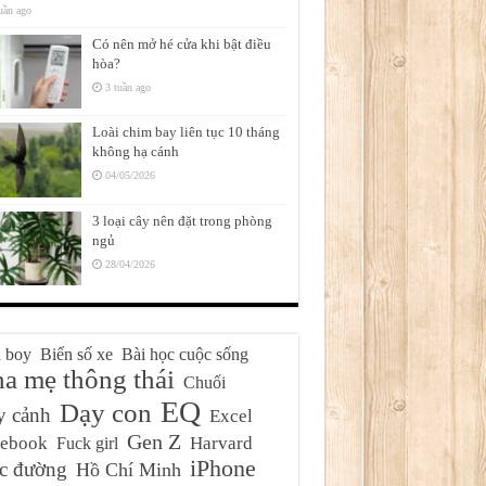
uần ago
Có nên mở hé cửa khi bật điều
hòa?
3 tuần ago
Loài chim bay liên tục 10 tháng
không hạ cánh
04/05/2026
3 loại cây nên đặt trong phòng
ngủ
28/04/2026
 boy
Biển số xe
Bài học cuộc sống
a mẹ thông thái
Chuối
EQ
Dạy con
y cảnh
Excel
Gen Z
cebook
Harvard
Fuck girl
iPhone
c đường
Hồ Chí Minh