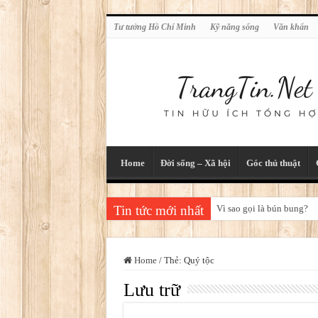
Tư tưởng Hồ Chí Minh
Kỹ năng sống
Văn khấn
Home
Đời sống – Xã hội
Góc thủ thuật
Tin tức mới nhất
Vì sao gọi là bún bung?
Home
/
Thẻ:
Quý tộc
Lưu trữ