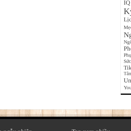
IQ
K
Lị
Mẹ
Ng
Ng
Ph
Phụ
Sức
Ti
Tâm
Un
Yo