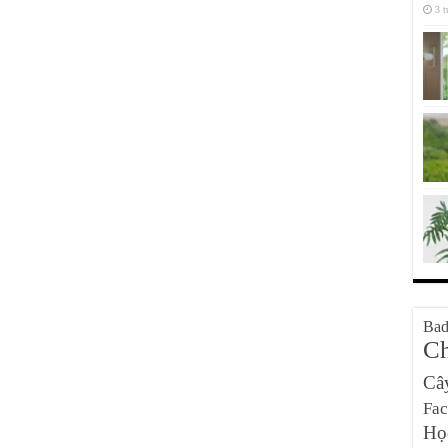
3 t
Bad
Ch
Câ
Fa
Họ