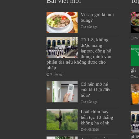
Bài viết mới
To
Vì sao gọi là bún
bung?
3 tuần ago
26/
Từ 1-8, không
được mang
laptop, đồng hồ
thông minh vào
phiên tòa nếu không được cho
phép
gì?
3 tuần ago
07/
Có nên mở hé
cửa khi bật điều
hòa?
3 tuần ago
Loài chim bay
liên tục 10 tháng
không hạ cánh
04/05/2026
phi