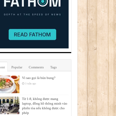
ent
Popular
Comments
Tags
Vì sao gọi là bún bung?
3 tuần ago
Từ 1-8, không được mang
laptop, đồng hồ thông minh vào
phiên tòa nếu không được cho
phép