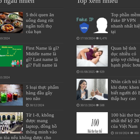
p ngẫu nhiên
Top xem nhiều
5 thói quen ăn
Top phần mề
uống đang rút
Fake IP VPN
ngắn tuổi thọ
nhanh nhất hi
của bạn
tại
10/2024
17/10/2024
6,476
First Name là gì?
Quan hệ tình
Middle name là
dục nhiều có
gì? Last name là
giúp vợ chồng
gì? Full name là
hạnh phúc hơ
01/08/2025
929
11/2024
Nhìn cách trả l
5 loại thực phẩm
khi được khen 
hàng đầu gây
biết người đó
teo não
thấp hay cao
30/12/2024
30/11/2024
508
Từ 1-8, không
100 bài thơ ha
được mang
nhất thế kỷ 20
laptop, đồng hồ
của Việt Nam
thông minh vào
18/10/2024
460
ên tòa nếu không được cho