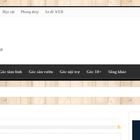
Mẹo vặt
Phong thủy
Sơ đồ WEB
Góc tâm linh
Góc sân vườn
Góc nội trợ
Góc 18+
Sống khỏe