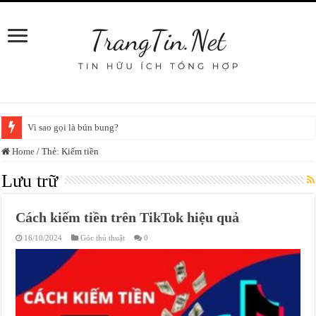
Vì sao gọi là bún bung?
Home
/
Thẻ:
Kiếm tiền
Lưu trữ
Cách kiếm tiền trên TikTok hiệu quả
16/10/2024
Góc thủ thuật
0