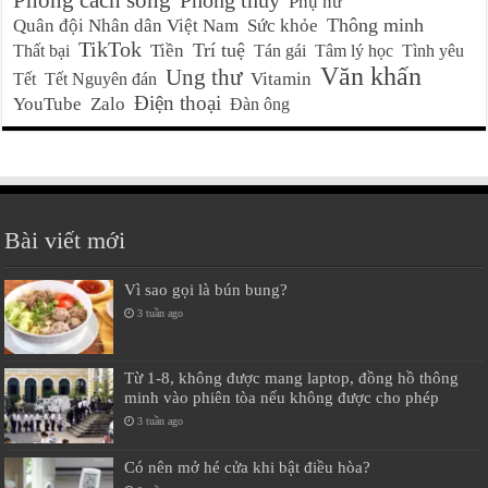
Phong cách sống
Phong thủy
Phụ nữ
Thông minh
Quân đội Nhân dân Việt Nam
Sức khỏe
TikTok
Trí tuệ
Tiền
Thất bại
Tán gái
Tâm lý học
Tình yêu
Văn khấn
Ung thư
Vitamin
Tết
Tết Nguyên đán
Điện thoại
YouTube
Zalo
Đàn ông
Bài viết mới
Vì sao gọi là bún bung?
3 tuần ago
Từ 1-8, không được mang laptop, đồng hồ thông
minh vào phiên tòa nếu không được cho phép
3 tuần ago
Có nên mở hé cửa khi bật điều hòa?