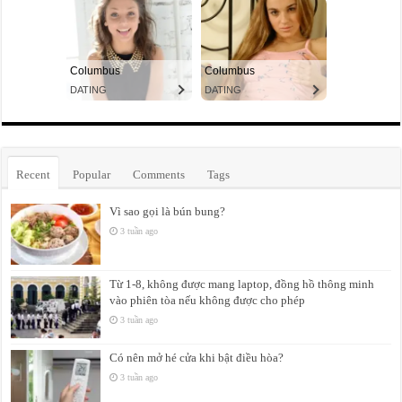
Recent
Popular
Comments
Tags
Vì sao gọi là bún bung?
3 tuần ago
Từ 1-8, không được mang laptop, đồng hồ thông minh
vào phiên tòa nếu không được cho phép
3 tuần ago
Có nên mở hé cửa khi bật điều hòa?
3 tuần ago