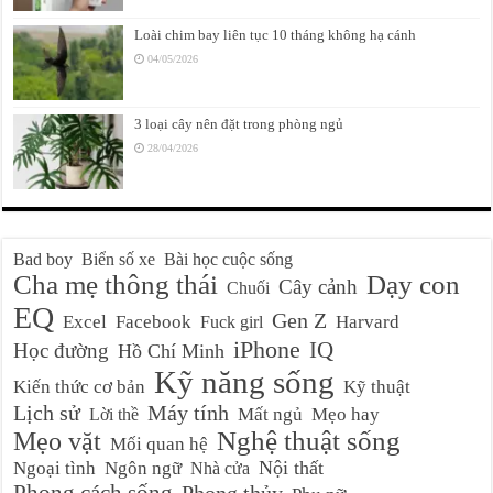
Loài chim bay liên tục 10 tháng không hạ cánh
04/05/2026
3 loại cây nên đặt trong phòng ngủ
28/04/2026
Bad boy
Biển số xe
Bài học cuộc sống
Cha mẹ thông thái
Dạy con
Cây cảnh
Chuối
EQ
Gen Z
Excel
Facebook
Harvard
Fuck girl
iPhone
IQ
Học đường
Hồ Chí Minh
Kỹ năng sống
Kiến thức cơ bản
Kỹ thuật
Lịch sử
Máy tính
Mất ngủ
Mẹo hay
Lời thề
Nghệ thuật sống
Mẹo vặt
Mối quan hệ
Nội thất
Ngoại tình
Ngôn ngữ
Nhà cửa