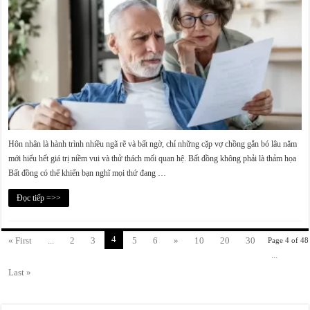
Hôn nhân là hành trình nhiều ngã rẽ và bất ngờ, chỉ những cặp vợ chồng gắn bó lâu năm
mới hiểu hết giá trị niềm vui và thử thách mối quan hệ. Bất đồng không phải là thảm họa
Bất đồng có thể khiến bạn nghĩ mọi thứ đang …
Đọc tiếp =>>
4
« First
...
2
3
5
6
»
10
20
30
Page 4 of 48
...
Last »