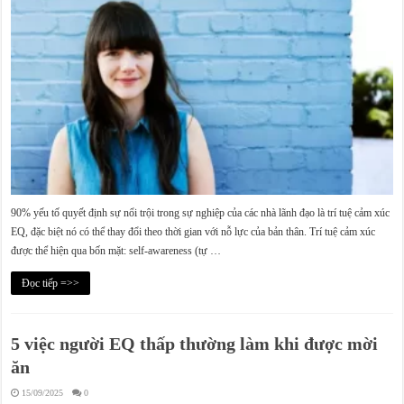
90% yếu tố quyết định sự nổi trội trong sự nghiệp của các nhà lãnh đạo là trí tuệ cảm xúc
EQ, đặc biệt nó có thể thay đổi theo thời gian với nỗ lực của bản thân. Trí tuệ cảm xúc
được thể hiện qua bốn mặt: self-awareness (tự …
Đọc tiếp =>>
5 việc người EQ thấp thường làm khi được mời
ăn
15/09/2025
0