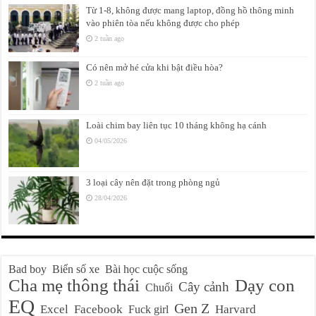
Từ 1-8, không được mang laptop, đồng hồ thông minh
vào phiên tòa nếu không được cho phép
2 tuần ago
Có nên mở hé cửa khi bật điều hòa?
2 tuần ago
Loài chim bay liên tục 10 tháng không hạ cánh
04/05/2026
3 loại cây nên đặt trong phòng ngủ
28/04/2026
Bad boy
Biển số xe
Bài học cuộc sống
Cha mẹ thông thái
Dạy con
Cây cảnh
Chuối
EQ
Gen Z
Excel
Facebook
Harvard
Fuck girl