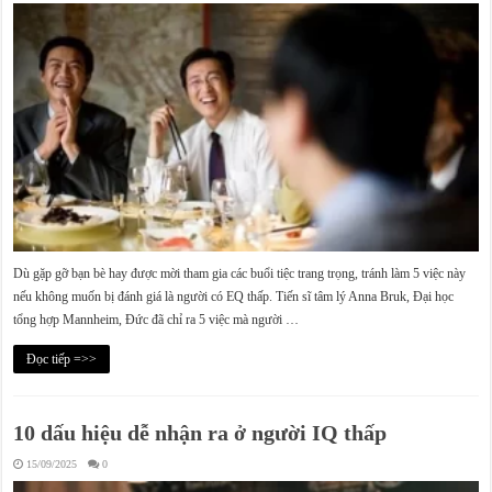
Dù gặp gỡ bạn bè hay được mời tham gia các buổi tiệc trang trọng, tránh làm 5 việc này
nếu không muốn bị đánh giá là người có EQ thấp. Tiến sĩ tâm lý Anna Bruk, Đại học
tổng hợp Mannheim, Đức đã chỉ ra 5 việc mà người …
Đọc tiếp =>>
10 dấu hiệu dễ nhận ra ở người IQ thấp
15/09/2025
0