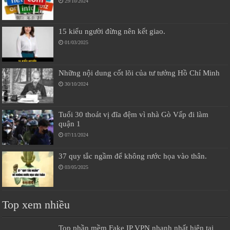
29/10/2024
15 kiểu người đừng nên kết giao.
01/03/2025
Những nội dung cốt lõi của tư tưởng Hồ Chí Minh
30/10/2024
Tuổi 30 thoát vị đĩa đệm vì nhà Gò Vấp đi làm
quận 1
07/11/2024
37 quy tắc ngầm để không rước họa vào thân.
03/05/2025
Top xem nhiều
Top phần mềm Fake IP VPN nhanh nhất hiện tại