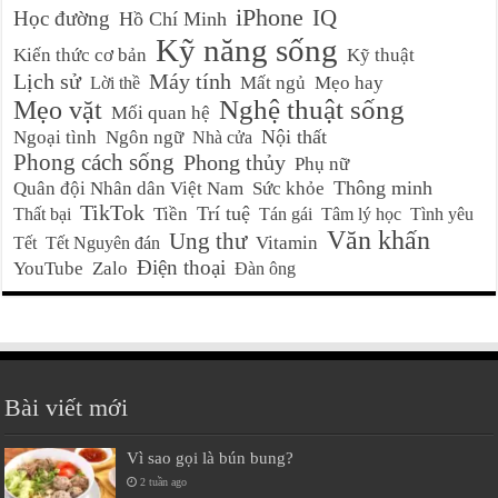
iPhone
IQ
Học đường
Hồ Chí Minh
Kỹ năng sống
Kiến thức cơ bản
Kỹ thuật
Lịch sử
Máy tính
Mất ngủ
Mẹo hay
Lời thề
Nghệ thuật sống
Mẹo vặt
Mối quan hệ
Nội thất
Ngoại tình
Ngôn ngữ
Nhà cửa
Phong cách sống
Phong thủy
Phụ nữ
Thông minh
Quân đội Nhân dân Việt Nam
Sức khỏe
TikTok
Trí tuệ
Tiền
Thất bại
Tán gái
Tâm lý học
Tình yêu
Văn khấn
Ung thư
Vitamin
Tết
Tết Nguyên đán
Điện thoại
YouTube
Zalo
Đàn ông
Bài viết mới
Vì sao gọi là bún bung?
2 tuần ago