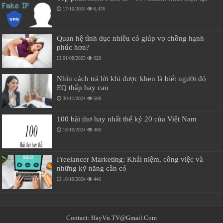
17/10/2024
6,476
Quan hệ tình dục nhiều có giúp vợ chồng hạnh
phúc hơn?
01/08/2025
928
Nhìn cách trả lời khi được khen là biết người đó
EQ thấp hay cao
30/11/2024
508
100 bài thơ hay nhất thế kỷ 20 của Việt Nam
18/10/2024
460
Freelancer Marketing: Khái niệm, công việc và
những kỹ năng cần có
16/10/2024
446
Contact:
HayVn.TV@Gmail.Com