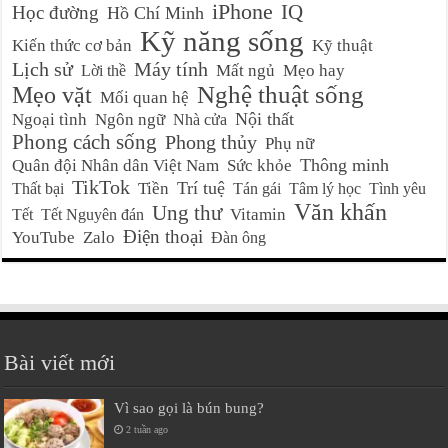
iPhone
IQ
Học đường
Hồ Chí Minh
Kỹ năng sống
Kiến thức cơ bản
Kỹ thuật
Lịch sử
Máy tính
Mất ngủ
Mẹo hay
Lời thề
Nghệ thuật sống
Mẹo vặt
Mối quan hệ
Nội thất
Ngoại tình
Ngôn ngữ
Nhà cửa
Phong cách sống
Phong thủy
Phụ nữ
Thông minh
Quân đội Nhân dân Việt Nam
Sức khỏe
TikTok
Trí tuệ
Tiền
Thất bại
Tán gái
Tâm lý học
Tình yêu
Văn khấn
Ung thư
Vitamin
Tết
Tết Nguyên đán
Điện thoại
YouTube
Zalo
Đàn ông
Bài viết mới
Vì sao gọi là bún bung?
2 tuần ago