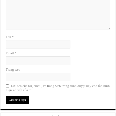
Tên
*
Email
*
Trang web
Lưu tên của tôi, email, và trang web trong trình duyệt này cho lần bình
luận kế tiếp của tôi.