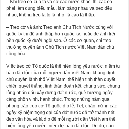
– Khi treo cờ của ta và cờ các nước khác, thì các cờ
phải làm đúng biểu mẫu, làm bằng nhau và treo đều
nhau, không treo lá to lá nhỏ, lá cao lá thấp.
– Treo cờ và ảnh: Treo ảnh Chủ Tịch Nước cùng với
quốc kỳ thì để ảnh thấp hơn quốc kỳ, hoặc để ảnh trên
nền quốc kỳ dưới ngôi sao. Ở các cơ quan, chỉ treo
thường xuyên ảnh Chủ Tịch nước Việt Nam dân chủ
cộng hòa.
Việc treo cờ Tổ quốc là thể hiện lòng yêu nước, niềm tự
hào dân tộc của mỗi người dân Việt Nam, khẳng định
chủ quyền lãnh thổ Việt Nam, thể hiện tinh thần quyết
chiến quyết thắng, tinh thần đoàn kết, chung sức, chung
lòng phấn đấu xây dựng đất nước, quê hương ngày
càng phồn vinh, hạnh phúc. Trong những năm qua,
phong trào treo cờ Tổ quốc dịp lễ, Tết, chào mừng các
ngày kỷ niệm trọng đại của đất nước đã trở thành nét
đẹp văn hóa và là dịp để mỗi người dân Việt Nam thể
hiện lòng yêu nước, niềm tự hào dân tộc. Do đó, cần