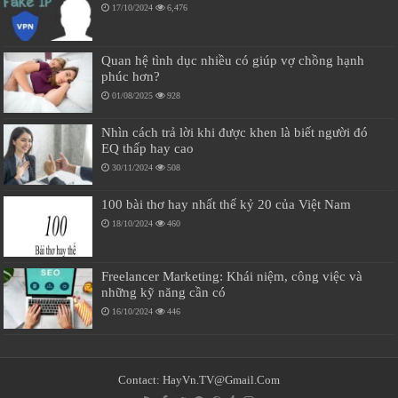
17/10/2024
6,476
Quan hệ tình dục nhiều có giúp vợ chồng hạnh
phúc hơn?
01/08/2025
928
Nhìn cách trả lời khi được khen là biết người đó
EQ thấp hay cao
30/11/2024
508
100 bài thơ hay nhất thế kỷ 20 của Việt Nam
18/10/2024
460
Freelancer Marketing: Khái niệm, công việc và
những kỹ năng cần có
16/10/2024
446
Contact:
HayVn.TV@Gmail.Com