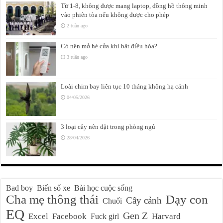
Từ 1-8, không được mang laptop, đồng hồ thông minh
vào phiên tòa nếu không được cho phép
2 tuần ago
Có nên mở hé cửa khi bật điều hòa?
3 tuần ago
Loài chim bay liên tục 10 tháng không hạ cánh
04/05/2026
3 loại cây nên đặt trong phòng ngủ
28/04/2026
Bad boy
Biển số xe
Bài học cuộc sống
Cha mẹ thông thái
Dạy con
Cây cảnh
Chuối
EQ
Gen Z
Excel
Facebook
Harvard
Fuck girl