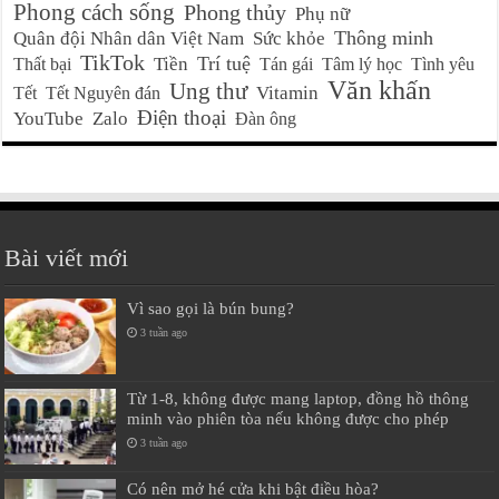
Phong cách sống
Phong thủy
Phụ nữ
Thông minh
Quân đội Nhân dân Việt Nam
Sức khỏe
TikTok
Trí tuệ
Tiền
Thất bại
Tán gái
Tâm lý học
Tình yêu
Văn khấn
Ung thư
Vitamin
Tết
Tết Nguyên đán
Điện thoại
YouTube
Zalo
Đàn ông
Bài viết mới
Vì sao gọi là bún bung?
3 tuần ago
Từ 1-8, không được mang laptop, đồng hồ thông
minh vào phiên tòa nếu không được cho phép
3 tuần ago
Có nên mở hé cửa khi bật điều hòa?