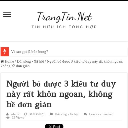
Từ 1-8, không được mang laptop, đồng hồ thông minh vào phiên tòa nếu 
Home
/
Đời sống - Xã hội
/
Người bỏ được 3 kiểu tư duy này rất khôn ngoan,
không hề đơn giản
Người bỏ được 3 kiểu tư duy
này rất khôn ngoan, không
hề đơn giản
admin
31/03/2025
Đời sống - Xã hội
Leave a comment
83 Views