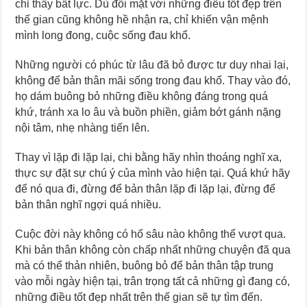
chỉ thấy bất lực. Dù đối mặt với những điều tốt đẹp trên
thế gian cũng không hề nhận ra, chỉ khiến vận mệnh
mình long đong, cuộc sống đau khổ.
Những người có phúc từ lâu đã bỏ được tư duy nhai lại,
không để bản thân mãi sống trong đau khổ. Thay vào đó,
họ dám buông bỏ những điều không đáng trong quá
khứ, tránh xa lo âu và buồn phiền, giảm bớt gánh nặng
nội tâm, nhẹ nhàng tiến lên.
Thay vì lặp đi lặp lại, chi bằng hãy nhìn thoáng nghĩ xa,
thực sự đặt sự chú ý của mình vào hiện tại. Quá khứ hãy
để nó qua đi, đừng để bản thân lặp đi lặp lại, đừng để
bản thân nghĩ ngợi quá nhiều.
Cuộc đời này không có hố sâu nào không thể vượt qua.
Khi bản thân không còn chấp nhất những chuyện đã qua
mà có thể thản nhiên, buông bỏ để bản thân tập trung
vào mỗi ngày hiện tại, trân trọng tất cả những gì đang có,
những điều tốt đẹp nhất trên thế gian sẽ tự tìm đến.