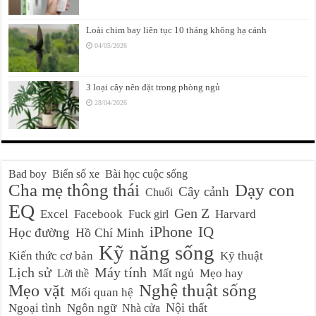
Loài chim bay liên tục 10 tháng không hạ cánh
04/05/2026
3 loại cây nên đặt trong phòng ngủ
28/04/2026
Bad boy
Biển số xe
Bài học cuộc sống
Cha mẹ thông thái
Dạy con
Cây cảnh
Chuối
EQ
Gen Z
Excel
Facebook
Harvard
Fuck girl
iPhone
IQ
Học đường
Hồ Chí Minh
Kỹ năng sống
Kiến thức cơ bản
Kỹ thuật
Lịch sử
Máy tính
Mất ngủ
Mẹo hay
Lời thề
Nghệ thuật sống
Mẹo vặt
Mối quan hệ
Nội thất
Ngoại tình
Ngôn ngữ
Nhà cửa