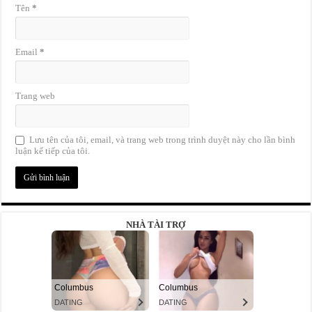
Tên
*
Email
*
Trang web
Lưu tên của tôi, email, và trang web trong trình duyệt này cho lần bình
luận kế tiếp của tôi.
NHÀ TÀI TRỢ