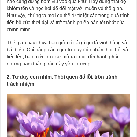
nào cũng đừng bám víu vào quá khứ. Hãy dùng thái độ
khiêm tốn và học hỏi để đối mặt với muôn vẻ thế gian.
Như vậy, chúng ta mới có thể từ từ lột xác trong quá trình
tiến bộ của thời đại và trở thành phiên bản tốt nhất của
chính mình.
Thế gian này chưa bao giờ có cái gì gọi là vĩnh hằng và
bất biến. Chỉ bằng cách giữ tư duy đón nhận, học hỏi và
tiến lên, bạn mới thực sự mở ra cuộc đời hạnh phúc,
những năm tháng tràn đầy yêu thương.
2. Tư duy con nhím: Thói quen đổ lỗi, trốn tránh
trách nhiệm