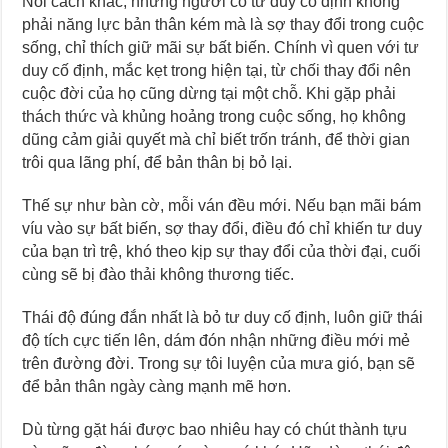
Nói cách khác, những người có tư duy cố định không
phải năng lực bản thân kém mà là sợ thay đổi trong cuộc
sống, chỉ thích giữ mãi sự bất biến. Chính vì quen với tư
duy cố định, mắc kẹt trong hiện tại, từ chối thay đổi nên
cuộc đời của họ cũng dừng tại một chỗ. Khi gặp phải
thách thức và khủng hoảng trong cuộc sống, họ không
dũng cảm giải quyết mà chỉ biết trốn tránh, để thời gian
trôi qua lãng phí, để bản thân bị bỏ lại.
Thế sự như bàn cờ, mỗi ván đều mới. Nếu bạn mãi bám
víu vào sự bất biến, sợ thay đổi, điều đó chỉ khiến tư duy
của bạn trì trệ, khó theo kịp sự thay đổi của thời đại, cuối
cùng sẽ bị đào thải không thương tiếc.
Thái độ đúng đắn nhất là bỏ tư duy cố định, luôn giữ thái
độ tích cực tiến lên, dám đón nhận những điều mới mẻ
trên đường đời. Trong sự tôi luyện của mưa gió, bạn sẽ
để bản thân ngày càng mạnh mẽ hơn.
Dù từng gặt hái được bao nhiêu hay có chút thành tựu