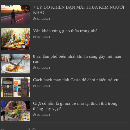
7 LÝ DO KHIẾN BẠN MÃI THUA KÉM NGƯỜI
KHÁC
31/10/2024
Văn khấn cúng giao thừa trong nhà
16/10/2024
8 sai lầm phổ biến nhất khi ăn sáng gây mỡ máu
cao
23/12/2024
Cách hack máy tính Casio để chơi nhiều trò vui
17/10/2024
Giựt cô hồn là gì mà trẻ nhỏ lại thích thú trong
tháng này vậy?
18/10/2024