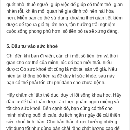
quét nhà, thuê người giúp việc để giúp có thêm thời gian
nhàn rỗi, khiến mối quan hệ gia đình trở nên hài hòa
hơn. Miễn bạn có thể sử dụng khoảng thời gian tiết kiệm
được để tạo ra giá trị lớn hơn, tận hưởng trải nghiệm
cuộc sống phong phú hơn, số tiền bỏ ra sẽ xứng đáng.
5. Đầu tư vào sức khoẻ
Chỉ đến khi bạn đi viện, cần chi một số tiền lớn và thời
gian cho cơ thể của mình, lúc đó bạn mới thấu hiểu
được: Có sức khoẻ tốt cũng là một tài sản vô giá. Nếu
hiện tại không bỏ tiền ra để duy trì sức khỏe, sau này
bạn có thể phải tốn chi phí dành cho chữa bệnh.
Hãy chăm chỉ tập thể dục, duy trì lối sống khoa học. Hãy
đầu tư để bản thân được ăn thực phẩm ngon miệng và
tốt cho sức khoẻ. Bên cạnh đó, bạn cũng có thể cho
mình những buổi đi cafe, du lịch ngắn ngày để cải thiện
sức khoẻ tinh thần. Cho bản thân được hưởng những
vật dụng tốt như dùng bàn chải răng chất lượng cao để