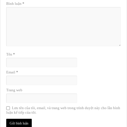
Bình luận
*
Tên
*
Email
*
Trang web
Lưu tên của tôi, email, và trang web trong trình duyệt này cho lần bình
luận kế tiếp của tôi.