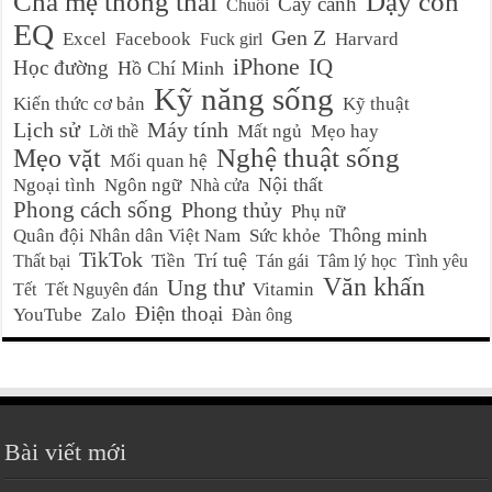
Cha mẹ thông thái
Dạy con
Cây cảnh
Chuối
EQ
Gen Z
Excel
Facebook
Harvard
Fuck girl
iPhone
IQ
Học đường
Hồ Chí Minh
Kỹ năng sống
Kiến thức cơ bản
Kỹ thuật
Lịch sử
Máy tính
Mất ngủ
Mẹo hay
Lời thề
Nghệ thuật sống
Mẹo vặt
Mối quan hệ
Nội thất
Ngoại tình
Ngôn ngữ
Nhà cửa
Phong cách sống
Phong thủy
Phụ nữ
Thông minh
Quân đội Nhân dân Việt Nam
Sức khỏe
TikTok
Trí tuệ
Tiền
Thất bại
Tán gái
Tâm lý học
Tình yêu
Văn khấn
Ung thư
Vitamin
Tết
Tết Nguyên đán
Điện thoại
YouTube
Zalo
Đàn ông
Bài viết mới