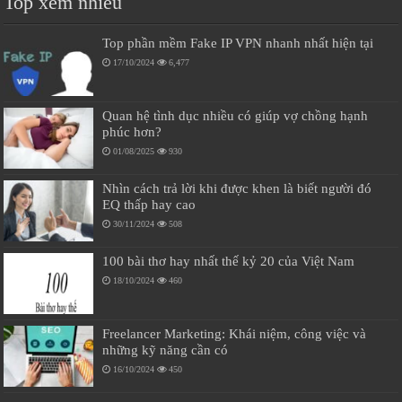
Top xem nhiều
Top phần mềm Fake IP VPN nhanh nhất hiện tại
17/10/2024
6,477
Quan hệ tình dục nhiều có giúp vợ chồng hạnh
phúc hơn?
01/08/2025
930
Nhìn cách trả lời khi được khen là biết người đó
EQ thấp hay cao
30/11/2024
508
100 bài thơ hay nhất thế kỷ 20 của Việt Nam
18/10/2024
460
Freelancer Marketing: Khái niệm, công việc và
những kỹ năng cần có
16/10/2024
450