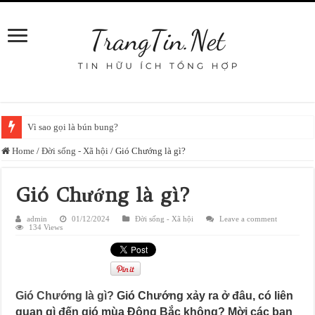
Vì sao gọi là bún bung?
Home
/
Đời sống - Xã hội
/
Gió Chướng là gì?
Gió Chướng là gì?
admin
01/12/2024
Đời sống - Xã hội
Leave a comment
134 Views
Gió Chướng là gì?
Gió Chướng xảy ra ở đâu, có liên
quan gì đến gió mùa Đông Bắc không? Mời các bạn