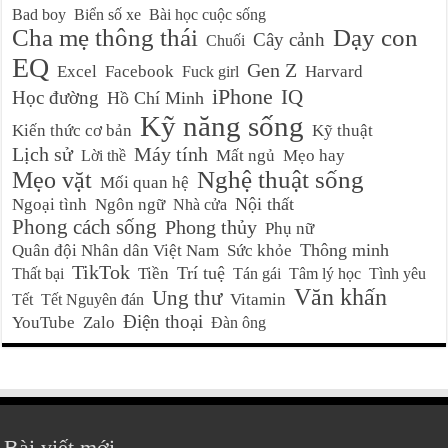
Bad boy
Biển số xe
Bài học cuộc sống
Cha mẹ thông thái
Dạy con
Cây cảnh
Chuối
EQ
Gen Z
Excel
Facebook
Harvard
Fuck girl
iPhone
IQ
Học đường
Hồ Chí Minh
Kỹ năng sống
Kiến thức cơ bản
Kỹ thuật
Lịch sử
Máy tính
Mất ngủ
Mẹo hay
Lời thề
Nghệ thuật sống
Mẹo vặt
Mối quan hệ
Nội thất
Ngoại tình
Ngôn ngữ
Nhà cửa
Phong cách sống
Phong thủy
Phụ nữ
Thông minh
Quân đội Nhân dân Việt Nam
Sức khỏe
TikTok
Trí tuệ
Tiền
Thất bại
Tán gái
Tâm lý học
Tình yêu
Văn khấn
Ung thư
Vitamin
Tết
Tết Nguyên đán
Điện thoại
YouTube
Zalo
Đàn ông
Bài viết mới