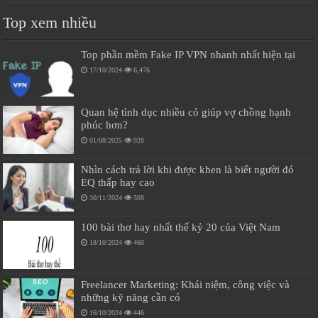
Top xem nhiều
Top phần mềm Fake IP VPN nhanh nhất hiện tại
17/10/2024
6,476
Quan hệ tình dục nhiều có giúp vợ chồng hạnh
phúc hơn?
01/08/2025
928
Nhìn cách trả lời khi được khen là biết người đó
EQ thấp hay cao
30/11/2024
508
100 bài thơ hay nhất thế kỷ 20 của Việt Nam
18/10/2024
460
Freelancer Marketing: Khái niệm, công việc và
những kỹ năng cần có
16/10/2024
446