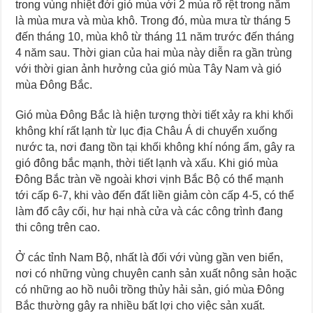
trong vùng nhiệt đới gió mùa với 2 mùa rõ rệt trong năm
là mùa mưa và mùa khô. Trong đó, mùa mưa từ tháng 5
đến tháng 10, mùa khô từ tháng 11 năm trước đến tháng
4 năm sau. Thời gian của hai mùa này diễn ra gần trùng
với thời gian ảnh hưởng của gió mùa Tây Nam và gió
mùa Đông Bắc.
Gió mùa Đông Bắc là hiện tượng thời tiết xảy ra khi khối
không khí rất lạnh từ lục địa Châu Á di chuyển xuống
nước ta, nơi đang tồn tại khối không khí nóng ẩm, gây ra
gió đông bắc mạnh, thời tiết lạnh và xấu. Khi gió mùa
Đông Bắc tràn về ngoài khơi vịnh Bắc Bộ có thể mạnh
tới cấp 6-7, khi vào đến đất liền giảm còn cấp 4-5, có thể
làm đổ cây cối, hư hại nhà cửa và các công trình đang
thi công trên cao.
Ở các tỉnh Nam Bộ, nhất là đối với vùng gần ven biển,
nơi có những vùng chuyên canh sản xuất nông sản hoặc
có những ao hồ nuôi trồng thủy hải sản, gió mùa Đông
Bắc thường gây ra nhiều bất lợi cho việc sản xuất.