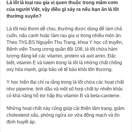
Lá lốt là loại rau gia vị quen thuộc trong mâm cơm
của người Việt, vậy điều gì xảy ra nếu bạn ăn lá lốt
thường xuyên?
Lá lốt mùi thơm dễ chịu, thường được dùng để làm chả
cuốn, nấu canh hoặc làm rau gia vị trong nhiều món ăn.
Theo ThS.BS Nguyễn Thu Trang, khoa Y học cổ truyền,
Bệnh viện Trung ương quân đội 108, lá lốt chứa hàm
lượng đáng kể các vitamin, protein và axit amin. Đặc
biệt, vitamin E và lutein trong lá lốt là những chất chống
oxy hóa mạnh, giúp bảo vệ tế bào khỏi tổn thương.
Y học hiện đại chỉ ra rằng trong lá lốt chứa các hoạt chất
như piperine, tinh dầu và một số hợp chất tự nhiên khác
có khả năng hỗ trợ hấp thụ vitamin B và beta-carotene.
Những hoạt chất này cũng giúp cải thiện tâm trạng, giảm
cholesterol xấu, phòng ngừa xơ vữa động mạch và ổn
định huyết áp.