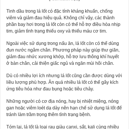
Tinh dầu trong lá lốt có đặc tính kháng khuẩn, chống
viêm và giảm đau hiệu quả. Không chỉ vậy, các thành
phần bay hơi trong lá lốt còn có thể hỗ trợ điều hòa nhịp
tim, giảm tình trạng thiếu oxy và thiếu máu cơ tim.
Ngoài việc sử dụng trong nấu ăn, lá lốt còn có thể dùng
đun nước ngâm chân. Phương pháp này giúp thư giãn,
giảm đau nhức xương khớp, hỗ trợ lưu thông khí huyết
ở bàn chân, cải thiện giấc ngủ và ngăn mùi hôi chân.
Dù có nhiều lợi ích nhưng lá lốt cũng cần được dùng với
liều lượng phù hợp. Ăn quá nhiều lá lốt có thể gây kích
ứng tiêu hóa như đau bụng hoặc tiêu chảy.
Những người có cơ địa nóng, hay bị nhiệt miệng, nóng
gan hoặc viêm loét dạ dày nên hạn chế sử dụng lá lốt để
tránh làm trầm trọng thêm tình trạng bệnh.
Tóm lại, lá lốt là loại rau giàu canxi, sắt, kali cùng nhiều