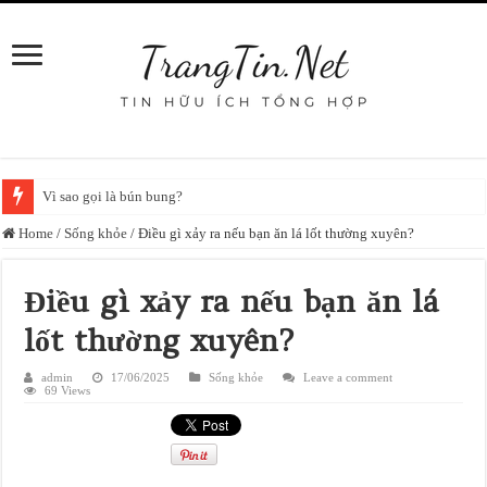
Vì sao gọi là bún bung?
Home
/
Sống khỏe
/
Điều gì xảy ra nếu bạn ăn lá lốt thường xuyên?
Điều gì xảy ra nếu bạn ăn lá
lốt thường xuyên?
admin
17/06/2025
Sống khỏe
Leave a comment
69 Views