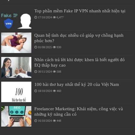
Top phần mềm Fake IP VPN nhanh nhất hiện tại
17/10/2024
6,477
Quan hệ tình dục nhiều có giúp vợ chồng hạnh
phúc hơn?
01/08/2025
930
Nhìn cách trả lời khi được khen là biết người đó
EQ thấp hay cao
30/11/2024
508
100 bài thơ hay nhất thế kỷ 20 của Việt Nam
18/10/2024
460
Freelancer Marketing: Khái niệm, công việc và
những kỹ năng cần có
16/10/2024
448