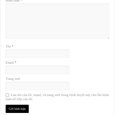
Bình luận
*
Tên
*
Email
*
Trang web
Lưu tên của tôi, email, và trang web trong trình duyệt này cho lần bình
luận kế tiếp của tôi.