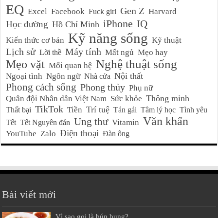
EQ
Gen Z
Excel
Facebook
Harvard
Fuck girl
iPhone
IQ
Học đường
Hồ Chí Minh
Kỹ năng sống
Kiến thức cơ bản
Kỹ thuật
Lịch sử
Máy tính
Mất ngủ
Mẹo hay
Lời thề
Nghệ thuật sống
Mẹo vặt
Mối quan hệ
Nội thất
Ngoại tình
Ngôn ngữ
Nhà cửa
Phong cách sống
Phong thủy
Phụ nữ
Thông minh
Quân đội Nhân dân Việt Nam
Sức khỏe
TikTok
Trí tuệ
Tiền
Thất bại
Tán gái
Tâm lý học
Tình yêu
Văn khấn
Ung thư
Vitamin
Tết
Tết Nguyên đán
Điện thoại
YouTube
Zalo
Đàn ông
Bài viết mới
Vì sao gọi là bún bung?