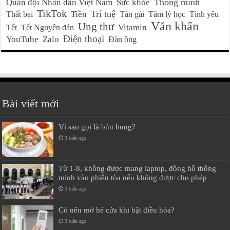
Thông minh
Quân đội Nhân dân Việt Nam
Sức khỏe
TikTok
Trí tuệ
Tiền
Thất bại
Tán gái
Tâm lý học
Tình yêu
Văn khấn
Ung thư
Vitamin
Tết
Tết Nguyên đán
Điện thoại
YouTube
Zalo
Đàn ông
Bài viết mới
Vì sao gọi là bún bung?
3 tuần ago
Từ 1-8, không được mang laptop, đồng hồ thông
minh vào phiên tòa nếu không được cho phép
3 tuần ago
Có nên mở hé cửa khi bật điều hòa?
3 tuần ago