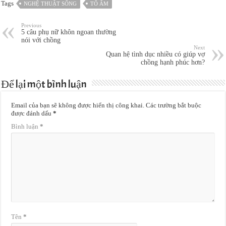
Tags
NGHỆ THUẬT SỐNG
TỔ ẤM
Previous
5 câu phụ nữ khôn ngoan thường
nói với chồng
Next
Quan hệ tình dục nhiều có giúp vợ
chồng hạnh phúc hơn?
Để lại một bình luận
Email của bạn sẽ không được hiển thị công khai.
Các trường bắt buộc
được đánh dấu
*
Bình luận
*
Tên
*