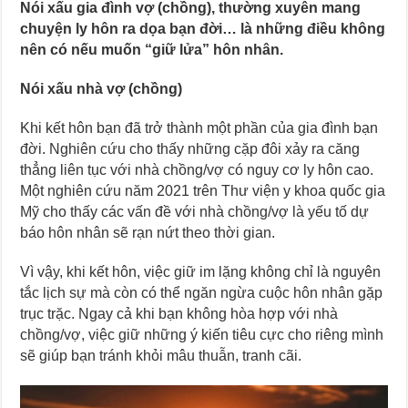
Nói xấu gia đình vợ (chồng), thường xuyên mang
chuyện ly hôn ra dọa bạn đời… là những điều không
nên có nếu muốn “giữ lửa” hôn nhân.
Nói xấu nhà vợ (chồng)
Khi kết hôn bạn đã trở thành một phần của gia đình bạn
đời. Nghiên cứu cho thấy những cặp đôi xảy ra căng
thẳng liên tục với nhà chồng/vợ có nguy cơ ly hôn cao.
Một nghiên cứu năm 2021 trên Thư viện y khoa quốc gia
Mỹ cho thấy các vấn đề với nhà chồng/vợ là yếu tố dự
báo hôn nhân sẽ rạn nứt theo thời gian.
Vì vậy, khi kết hôn, việc giữ im lặng không chỉ là nguyên
tắc lịch sự mà còn có thể ngăn ngừa cuộc hôn nhân gặp
trục trặc. Ngay cả khi bạn không hòa hợp với nhà
chồng/vợ, việc giữ những ý kiến tiêu cực cho riêng mình
sẽ giúp bạn tránh khỏi mâu thuẫn, tranh cãi.