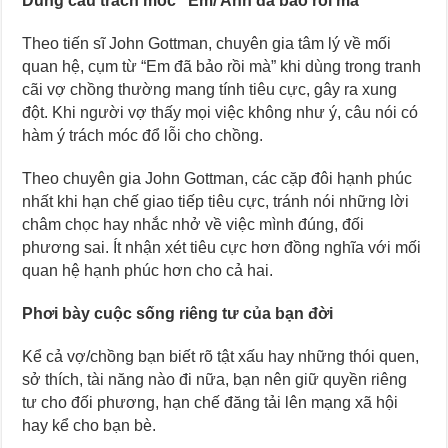
Dùng câu trách móc “Em/ Anh đã bảo rồi mà”
Theo tiến sĩ John Gottman, chuyên gia tâm lý về mối
quan hệ, cụm từ “Em đã bảo rồi mà” khi dùng trong tranh
cãi vợ chồng thường mang tính tiêu cực, gây ra xung
đột. Khi người vợ thấy mọi việc không như ý, câu nói có
hàm ý trách móc đổ lỗi cho chồng.
Theo chuyên gia John Gottman, các cặp đôi hạnh phúc
nhất khi hạn chế giao tiếp tiêu cực, tránh nói những lời
châm chọc hay nhắc nhở về việc mình đúng, đối
phương sai. Ít nhận xét tiêu cực hơn đồng nghĩa với mối
quan hệ hạnh phúc hơn cho cả hai.
Phơi bày cuộc sống riêng tư của bạn đời
Kể cả vợ/chồng bạn biết rõ tật xấu hay những thói quen,
sở thích, tài năng nào đi nữa, bạn nên giữ quyền riêng
tư cho đối phương, hạn chế đăng tải lên mạng xã hội
hay kể cho bạn bè.