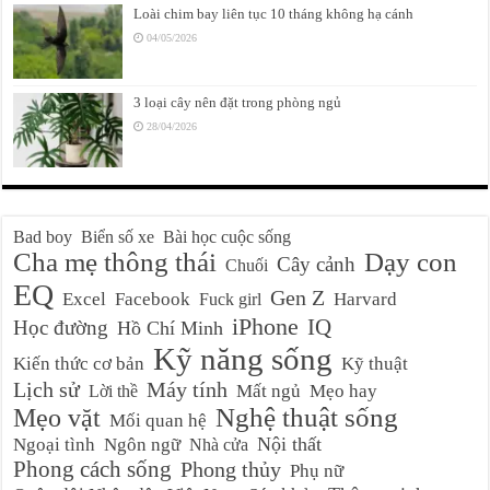
Loài chim bay liên tục 10 tháng không hạ cánh
04/05/2026
3 loại cây nên đặt trong phòng ngủ
28/04/2026
Bad boy
Biển số xe
Bài học cuộc sống
Cha mẹ thông thái
Dạy con
Cây cảnh
Chuối
EQ
Gen Z
Excel
Facebook
Harvard
Fuck girl
iPhone
IQ
Học đường
Hồ Chí Minh
Kỹ năng sống
Kiến thức cơ bản
Kỹ thuật
Lịch sử
Máy tính
Mất ngủ
Mẹo hay
Lời thề
Nghệ thuật sống
Mẹo vặt
Mối quan hệ
Nội thất
Ngoại tình
Ngôn ngữ
Nhà cửa
Phong cách sống
Phong thủy
Phụ nữ