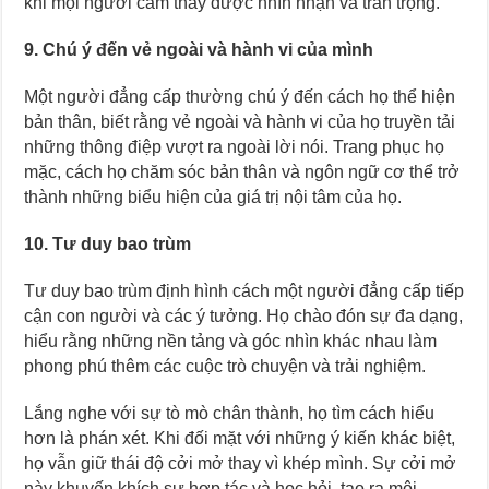
khi mọi người cảm thấy được nhìn nhận và trân trọng.
9. Chú ý đến vẻ ngoài và hành vi của mình
Một người đẳng cấp thường chú ý đến cách họ thể hiện
bản thân, biết rằng vẻ ngoài và hành vi của họ truyền tải
những thông điệp vượt ra ngoài lời nói. Trang phục họ
mặc, cách họ chăm sóc bản thân và ngôn ngữ cơ thể trở
thành những biểu hiện của giá trị nội tâm của họ.
10. Tư duy bao trùm
Tư duy bao trùm định hình cách một người đẳng cấp tiếp
cận con người và các ý tưởng. Họ chào đón sự đa dạng,
hiểu rằng những nền tảng và góc nhìn khác nhau làm
phong phú thêm các cuộc trò chuyện và trải nghiệm.
Lắng nghe với sự tò mò chân thành, họ tìm cách hiểu
hơn là phán xét. Khi đối mặt với những ý kiến khác biệt,
họ vẫn giữ thái độ cởi mở thay vì khép mình. Sự cởi mở
này khuyến khích sự hợp tác và học hỏi, tạo ra môi