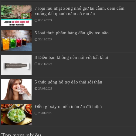
7 loại rau nhặt xong nhớ giữ lại cành, đem cắm
xuống đất quanh năm có rau ăn
03/12/2024
5 loại thực phẩm hàng đầu gây teo não
30/12/2024
8 Điều bạn không nên nói với bất kì ai
09/11/2024
5 thức uống hỗ trợ đào thải sỏi thận
27/05/2025
Điều gì xảy ra nếu toàn ăn đồ luộc?
29/01/2025
Top xem nhiều