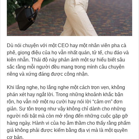
Dù nói chuyện với một CEO hay một nhân viên pha cà
phê, giọng điệu của họ vẫn nhất quán, tử tế, chu đáo và
kiên nhẫn. Thái độ này phản ánh một sự hiểu biết sâu
sắc rằng mỗi người đều mang trong mình câu chuyện
riêng và xứng đáng được công nhận.
Khi lắng nghe, họ lắng nghe một cách trọn vẹn, không
phán xét hay ngắt lời. Trong những khoảnh khắc bận
rộn, họ vẫn nở một nụ cười hay nói lời “cảm ơn” đơn
giản. Sự tôn trọng như vậy không chỉ dành cho những
người nổi bật mà còn mở rộng đến những cuộc gặp gỡ
hàng ngày. Hành vi của họ âm thầm cho thấy rằng phẩm
giá không phải được kiếm bằng địa vị mà là một quyền
cơ bản.