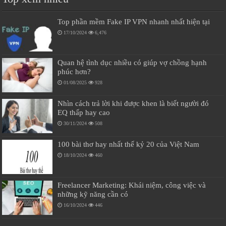
Top phần mềm Fake IP VPN nhanh nhất hiện tại
17/10/2024
6,476
Quan hệ tình dục nhiều có giúp vợ chồng hạnh
phúc hơn?
01/08/2025
928
Nhìn cách trả lời khi được khen là biết người đó
EQ thấp hay cao
30/11/2024
508
100 bài thơ hay nhất thế kỷ 20 của Việt Nam
18/10/2024
460
Freelancer Marketing: Khái niệm, công việc và
những kỹ năng cần có
16/10/2024
446