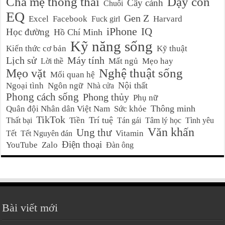
Cha mẹ thông thái
Dạy con
Cây cảnh
Chuối
EQ
Gen Z
Excel
Facebook
Harvard
Fuck girl
iPhone
IQ
Học đường
Hồ Chí Minh
Kỹ năng sống
Kiến thức cơ bản
Kỹ thuật
Lịch sử
Máy tính
Mất ngủ
Mẹo hay
Lời thề
Nghệ thuật sống
Mẹo vặt
Mối quan hệ
Nội thất
Ngoại tình
Ngôn ngữ
Nhà cửa
Phong cách sống
Phong thủy
Phụ nữ
Thông minh
Quân đội Nhân dân Việt Nam
Sức khỏe
TikTok
Trí tuệ
Tiền
Thất bại
Tán gái
Tâm lý học
Tình yêu
Văn khấn
Ung thư
Vitamin
Tết
Tết Nguyên đán
Điện thoại
YouTube
Zalo
Đàn ông
Bài viết mới