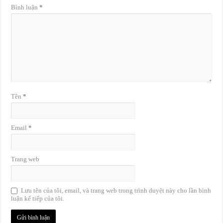
Bình luận
*
Tên
*
Email
*
Trang web
Lưu tên của tôi, email, và trang web trong trình duyệt này cho lần bình
luận kế tiếp của tôi.