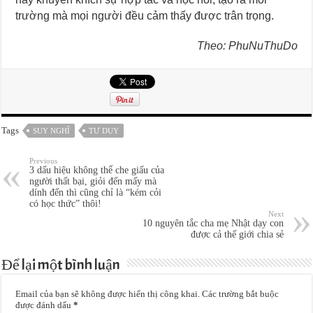
trường mà mọi người đều cảm thấy được trân trọng.
Theo: PhuNuThuDo
Tags
SUY NGHĨ
TƯ DUY
Previous
3 dấu hiệu không thể che giấu của
người thất bại, giỏi đến mấy mà
dính đến thì cũng chỉ là “kém cỏi
có học thức” thôi!
Next
10 nguyên tắc cha mẹ Nhật dạy con
được cả thế giới chia sẻ
Để lại một bình luận
Email của bạn sẽ không được hiển thị công khai.
Các trường bắt buộc
được đánh dấu
*