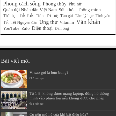
Phong cách sống
Phong thủy
Phụ nữ
Thông minh
Quân đội Nhân dân Việt Nam
Sức khỏe
TikTok
Trí tuệ
Tiền
Thất bại
Tán gái
Tâm lý học
Tình yêu
Văn khấn
Ung thư
Vitamin
Tết
Tết Nguyên đán
Điện thoại
YouTube
Zalo
Đàn ông
Bài viết mới
Vì sao gọi là bún bung?
2 tuần ago
Từ 1-8, không được mang laptop, đồng hồ thông
minh vào phiên tòa nếu không được cho phép
2 tuần ago
Có nên mở hé cửa khi bật điều hòa?