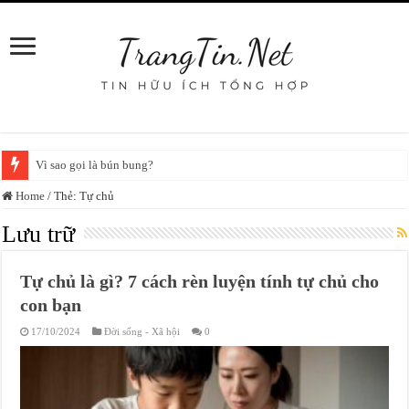
Vì sao gọi là bún bung?
Home
/
Thẻ:
Tự chủ
Lưu trữ
Tự chủ là gì? 7 cách rèn luyện tính tự chủ cho
con bạn
17/10/2024
Đời sống - Xã hội
0