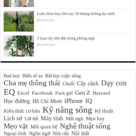
Loài chim bay liên tục 10 tháng không hạ cánh
04/05/2026
3 loại cây nên đặt trong phòng ngủ
28/04/2026
Bad boy
Biển số xe
Bài học cuộc sống
Cha mẹ thông thái
Dạy con
Cây cảnh
Chuối
EQ
Gen Z
Excel
Facebook
Harvard
Fuck girl
iPhone
IQ
Học đường
Hồ Chí Minh
Kỹ năng sống
Kiến thức cơ bản
Kỹ thuật
Lịch sử
Máy tính
Mất ngủ
Mẹo hay
Lời thề
Nghệ thuật sống
Mẹo vặt
Mối quan hệ
Nội thất
Ngoại tình
Ngôn ngữ
Nhà cửa