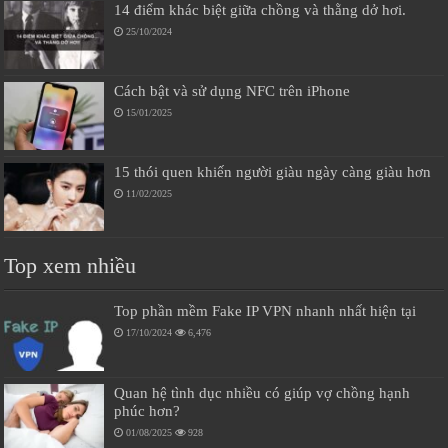
14 điểm khác biệt giữa chồng và thằng dở hơi.
25/10/2024
Cách bật và sử dụng NFC trên iPhone
15/01/2025
15 thói quen khiến người giàu ngày càng giàu hơn
11/02/2025
Top xem nhiều
Top phần mềm Fake IP VPN nhanh nhất hiện tại
17/10/2024
6,476
Quan hệ tình dục nhiều có giúp vợ chồng hạnh
phúc hơn?
01/08/2025
928