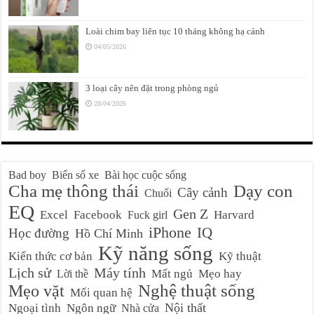
Loài chim bay liên tục 10 tháng không hạ cánh
04/05/2026
3 loại cây nên đặt trong phòng ngủ
28/04/2026
Bad boy
Biển số xe
Bài học cuộc sống
Cha mẹ thông thái
Dạy con
Cây cảnh
Chuối
EQ
Gen Z
Excel
Facebook
Harvard
Fuck girl
iPhone
IQ
Học đường
Hồ Chí Minh
Kỹ năng sống
Kiến thức cơ bản
Kỹ thuật
Lịch sử
Máy tính
Mất ngủ
Mẹo hay
Lời thề
Nghệ thuật sống
Mẹo vặt
Mối quan hệ
Nội thất
Ngoại tình
Ngôn ngữ
Nhà cửa