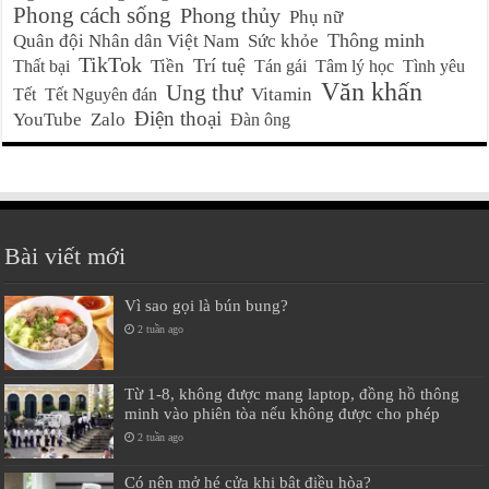
Phong cách sống
Phong thủy
Phụ nữ
Thông minh
Quân đội Nhân dân Việt Nam
Sức khỏe
TikTok
Trí tuệ
Tiền
Thất bại
Tán gái
Tâm lý học
Tình yêu
Văn khấn
Ung thư
Vitamin
Tết
Tết Nguyên đán
Điện thoại
YouTube
Zalo
Đàn ông
Bài viết mới
Vì sao gọi là bún bung?
2 tuần ago
Từ 1-8, không được mang laptop, đồng hồ thông
minh vào phiên tòa nếu không được cho phép
2 tuần ago
Có nên mở hé cửa khi bật điều hòa?