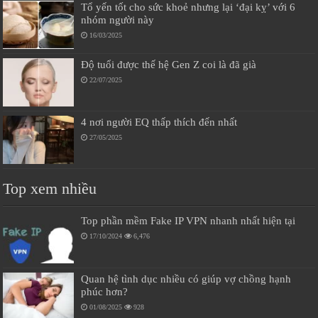
Tổ yến tốt cho sức khoẻ nhưng lại ‘đại kỵ’ với 6
nhóm người này
16/03/2025
Độ tuổi được thế hệ Gen Z coi là đã già
22/07/2025
4 nơi người EQ thấp thích đến nhất
27/05/2025
Top xem nhiều
Top phần mềm Fake IP VPN nhanh nhất hiện tại
17/10/2024
6,476
Quan hệ tình dục nhiều có giúp vợ chồng hạnh
phúc hơn?
01/08/2025
928