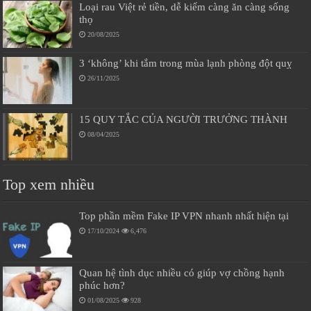
Loại rau Việt rẻ tiền, dễ kiếm càng ăn càng sống
thọ
20/08/2025
3 ‘không’ khi tắm trong mùa lạnh phòng đột quỵ
26/11/2025
15 QUY TẮC CỦA NGƯỜI TRƯỞNG THÀNH
08/04/2025
Top xem nhiều
Top phần mềm Fake IP VPN nhanh nhất hiện tại
17/10/2024
6,476
Quan hệ tình dục nhiều có giúp vợ chồng hạnh
phúc hơn?
01/08/2025
928