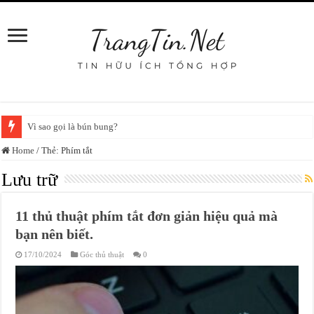
Vì sao gọi là bún bung?
Home
/
Thẻ:
Phím tắt
Lưu trữ
11 thủ thuật phím tắt đơn giản hiệu quả mà
bạn nên biết.
17/10/2024
Góc thủ thuật
0