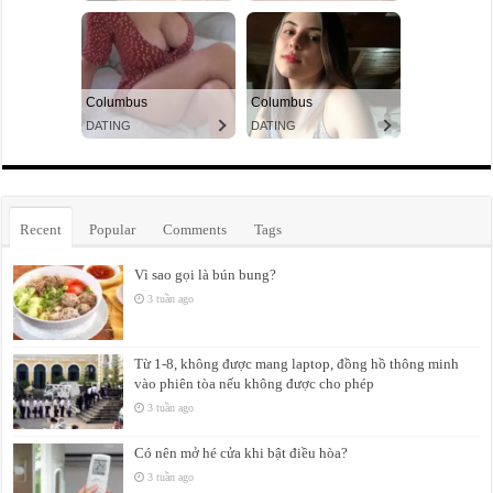
Recent
Popular
Comments
Tags
Vì sao gọi là bún bung?
3 tuần ago
Từ 1-8, không được mang laptop, đồng hồ thông minh
vào phiên tòa nếu không được cho phép
3 tuần ago
Có nên mở hé cửa khi bật điều hòa?
3 tuần ago