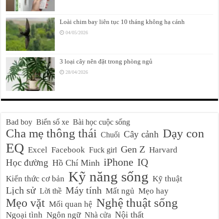
Loài chim bay liên tục 10 tháng không hạ cánh
04/05/2026
3 loại cây nên đặt trong phòng ngủ
28/04/2026
Bad boy
Biển số xe
Bài học cuộc sống
Cha mẹ thông thái
Dạy con
Cây cảnh
Chuối
EQ
Gen Z
Excel
Facebook
Harvard
Fuck girl
iPhone
IQ
Học đường
Hồ Chí Minh
Kỹ năng sống
Kiến thức cơ bản
Kỹ thuật
Lịch sử
Máy tính
Mất ngủ
Mẹo hay
Lời thề
Nghệ thuật sống
Mẹo vặt
Mối quan hệ
Nội thất
Ngoại tình
Ngôn ngữ
Nhà cửa