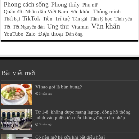
Phong cách sống
Phong thủy
Phụ nữ
Thông minh
Quân đội Nhân dân Việt Nam
Sức khỏe
TikTok
Trí tuệ
Tiền
Thất bại
Tán gái
Tâm lý học
Tình yêu
Văn khấn
Ung thư
Vitamin
Tết
Tết Nguyên đán
Điện thoại
YouTube
Zalo
Đàn ông
Bài viết mới
Vì sao gọi là bún bung?
3 tuần ago
Từ 1-8, không được mang laptop, đồng hồ thông
minh vào phiên tòa nếu không được cho phép
3 tuần ago
Có nên mở hé cửa khi bật điều hòa?