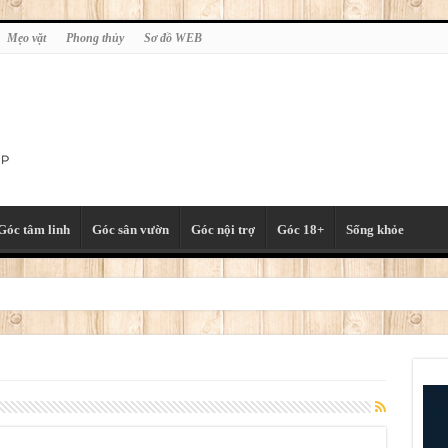
Mẹo vặt
Phong thủy
Sơ đồ WEB
Góc tâm linh
Góc sân vườn
Góc nội trợ
Góc 18+
Sống khỏe