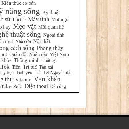
Kiến thức cơ bản
ỹ năng sống
Kỹ thuật
ch sử
Máy tính
Mất ngủ
Lời thề
Mẹo vặt
o hay
Mối quan hệ
hệ thuật sống
Ngoại tình
Nội thất
ôn ngữ
Nhà cửa
ong cách sống
Phong thủy
 nữ
Quân đội Nhân dân Việt Nam
Thông minh
 khỏe
Thất bại
kTok
Trí tuệ
Tiền
Tán gái
 lý học
Tình yêu
Tết
Tết Nguyên đán
Văn khấn
g thư
Vitamin
Điện thoại
uTube
Zalo
Đàn ông