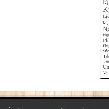
IQ
K
Lị
Mẹ
Ng
Ng
Ph
Phụ
Sức
Ti
Tâm
Un
Yo