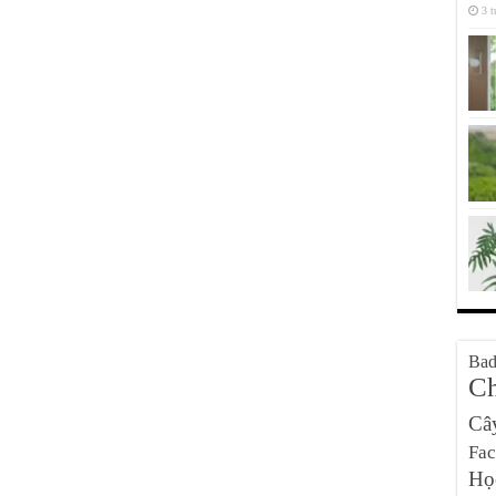
3 t
Bad
Ch
Câ
Fa
Họ