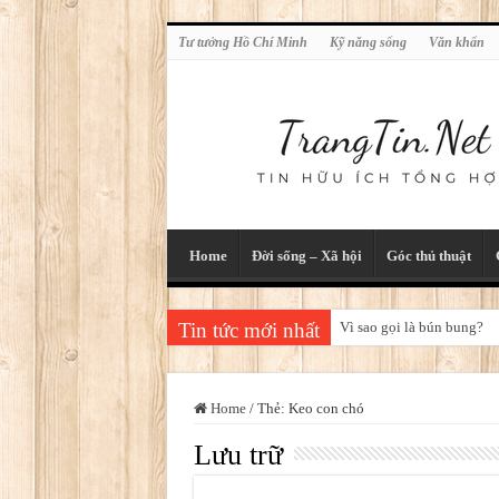
Tư tưởng Hồ Chí Minh
Kỹ năng sống
Văn khấn
Home
Đời sống – Xã hội
Góc thủ thuật
Tin tức mới nhất
Vì sao gọi là bún bung?
Home
/
Thẻ:
Keo con chó
Lưu trữ