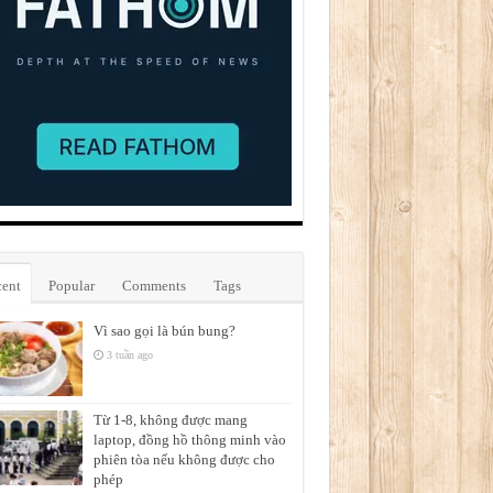
ent
Popular
Comments
Tags
Vì sao gọi là bún bung?
3 tuần ago
Từ 1-8, không được mang
laptop, đồng hồ thông minh vào
phiên tòa nếu không được cho
phép