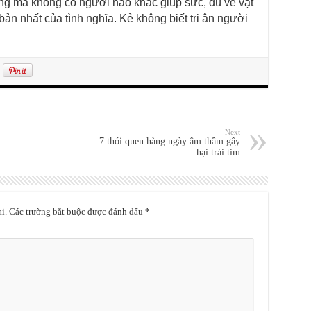
ng mà không có người nào khác giúp sức, dù về vật
 bản nhất của tình nghĩa. Kẻ không biết tri ân người
Next
7 thói quen hàng ngày âm thầm gây
hại trái tim
i.
Các trường bắt buộc được đánh dấu
*