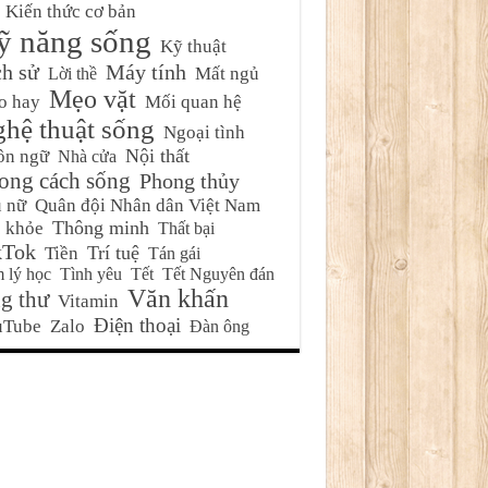
Kiến thức cơ bản
ỹ năng sống
Kỹ thuật
ch sử
Máy tính
Mất ngủ
Lời thề
Mẹo vặt
o hay
Mối quan hệ
hệ thuật sống
Ngoại tình
Nội thất
ôn ngữ
Nhà cửa
ong cách sống
Phong thủy
 nữ
Quân đội Nhân dân Việt Nam
Thông minh
 khỏe
Thất bại
kTok
Trí tuệ
Tiền
Tán gái
 lý học
Tình yêu
Tết
Tết Nguyên đán
Văn khấn
g thư
Vitamin
Điện thoại
uTube
Zalo
Đàn ông