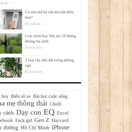
uần ago
Có nên mở hé cửa khi bật điều
hòa?
3 tuần ago
Loài chim bay liên tục 10 tháng
không hạ cánh
04/05/2026
3 loại cây nên đặt trong phòng
ngủ
28/04/2026
 boy
Biển số xe
Bài học cuộc sống
a mẹ thông thái
Chuối
EQ
Dạy con
y cảnh
Excel
Gen Z
cebook
Harvard
Fuck girl
iPhone
c đường
Hồ Chí Minh