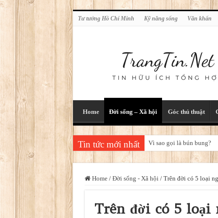
Tư tưởng Hồ Chí Minh
Kỹ năng sống
Văn khấn
Home
Đời sống – Xã hội
Góc thủ thuật
Tin tức mới nhất
Vì sao gọi là bún bung?
Home
/
Đời sống - Xã hội
/
Trên đời có 5 loại n
Trên đời có 5 loại