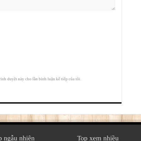
rình duyệt này cho lần bình luận kế tiếp của tôi.
p ngẫu nhiên
Top xem nhiều