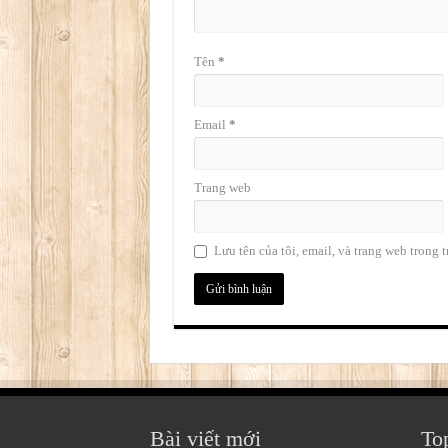
Tên
*
Email
*
Trang web
Lưu tên của tôi, email, và trang web trong t
Bài viết mới
To