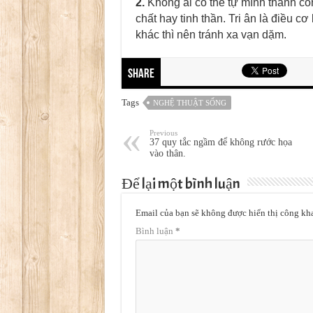
2.
Không ai có thể tự mình thành cô
chất hay tinh thần. Tri ân là điều cơ
khác thì nên tránh xa vạn dặm.
Share
Tags
NGHỆ THUẬT SỐNG
Previous
37 quy tắc ngầm để không rước họa
vào thân.
Để lại một bình luận
Email của bạn sẽ không được hiển thị công kha
Bình luận
*