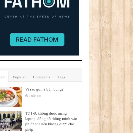
ent
Popular
Comments
Tags
Vì sao gọi là bún bung?
3 tuần ago
Từ 1-8, không được mang
laptop, đồng hồ thông minh vào
phiên tòa nếu không được cho
phép