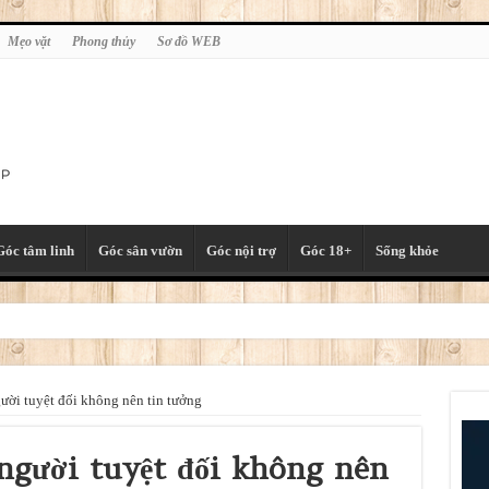
Mẹo vặt
Phong thủy
Sơ đồ WEB
Góc tâm linh
Góc sân vườn
Góc nội trợ
Góc 18+
Sống khỏe
gười tuyệt đối không nên tin tưởng
 người tuyệt đối không nên