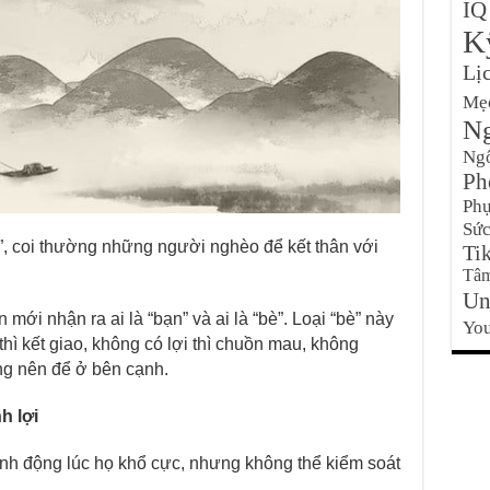
IQ
K
Lị
Mẹ
Ng
Ng
Ph
Phụ
Sức
, coi thường những người nghèo để kết thân với
Ti
Tâm
Un
 mới nhận ra ai là “bạn” và ai là “bè”. Loại “bè” này
Yo
thì kết giao, không có lợi thì chuồn mau, không
ông nên để ở bên cạnh.
h lợi
nh động lúc họ khổ cực, nhưng không thể kiểm soát