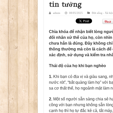
tin tưởng
admin
08/05/2025
Đời sống - Xã hội
Chìa khóa để nhận biết lòng ngườ
đối nhân xử thế của họ, còn nhìn 
chưa hẳn là đúng. Đây không chỉ 
thông thường mà còn là cách để 
xác định, sử dụng và kiểm tra nhâ
Thái độ của họ khi bạn nghèo
1.
Khi bạn có địa vị và giàu sang, 
nước rót”, “bắt quàng làm họ” với b
sa cơ thất thế, họ ngoảnh mặt làm 
2.
Một số người sẵn sàng chia sẻ h
công với bạn nhưng không sẵn lòng
cạnh họ thì họ tự đắc kẻ cả, tắt máy