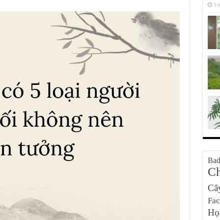
3 t
Bad
Ch
Câ
Fa
Họ