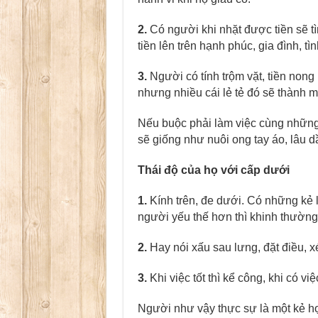
2.
Có người khi nhặt được tiền sẽ tì
tiền lên trên hạnh phúc, gia đình, t
3.
Người có tính trộm vặt, tiền nong 
nhưng nhiều cái lẻ tẻ đó sẽ thành m
Nếu buộc phải làm việc cùng những
sẽ giống như nuôi ong tay áo, lâu d
Thái độ của họ với cấp dưới
1.
Kính trên, đe dưới. Có những kẻ l
người yếu thế hơn thì khinh thường,
2.
Hay nói xấu sau lưng, đặt điều, x
3.
Khi việc tốt thì kể công, khi có việc
Người như vậy thực sự là một kẻ hợ