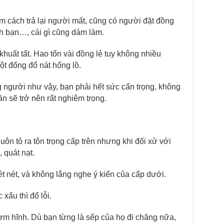
m cách trả lại người mất, cũng có người đặt đồng
ình bạn…, cái gì cũng dám làm.
khuất tất. Hao tổn vài đồng lẻ tuy không nhiều
ột đống đổ nát hổng lồ.
 người như vậy, bạn phải hết sức cẩn trọng, không
ần sẽ trở nên rất nghiêm trọng.
uôn tỏ ra tôn trọng cấp trên nhưng khi đối xử với
 quát nạt.
ét nét, và không lắng nghe ý kiến của cấp dưới.
 xấu thì đổ lỗi.
m hĩnh. Dù bạn từng là sếp của họ đi chăng nữa,