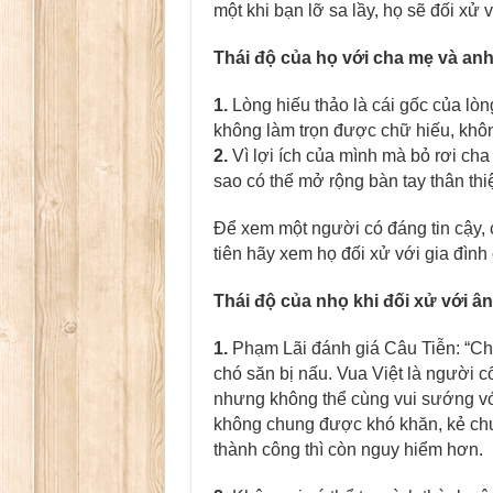
một khi bạn lỡ sa lầy, họ sẽ đối xử 
Thái độ của họ với cha mẹ và an
1.
Lòng hiếu thảo là cái gốc của lò
không làm trọn được chữ hiếu, khô
2.
Vì lợi ích của mình mà bỏ rơi cha
sao có thể mở rộng bàn tay thân th
Để xem một người có đáng tin cậy, c
tiên hãy xem họ đối xử với gia đình
Thái độ của nhọ khi đối xử với â
1.
Phạm Lãi đánh giá Câu Tiễn: “Chim 
chó săn bị nấu. Vua Việt là người c
nhưng không thể cùng vui sướng vớ
không chung được khó khăn, kẻ chu
thành công thì còn nguy hiểm hơn.