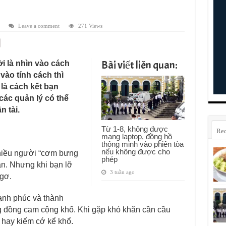
Leave a comment
271 Views
Bài viết liên quan:
i là nhìn vào cách
vào tính cách thì
là cách kết bạn
các quản lý có thể
n tài.
Từ 1-8, không được
Rec
mang laptop, đồng hồ
thông minh vào phiên tòa
nếu không được cho
nhiều người “cơm bưng
phép
ạn. Nhưng khi bạn lỡ
3 tuần ago
ngơ.
ạnh phúc và thành
 đồng cam cộng khổ. Khi gặp khó khăn cần cầu
, hay kiếm cớ kể khổ.