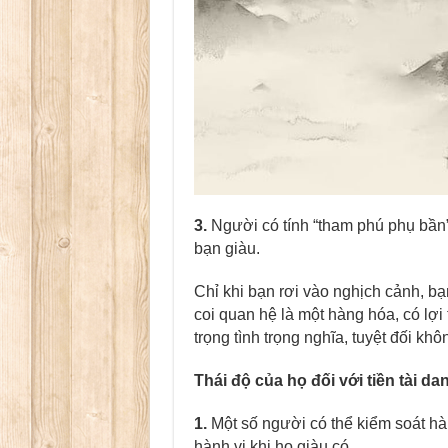
3.
Người có tính “tham phú phụ bần”
bạn giàu.
Chỉ khi bạn rơi vào nghịch cảnh, bạn
coi quan hệ là một hàng hóa, có lợi 
trọng tình trọng nghĩa, tuyệt đối kh
Thái độ của họ đối với tiền tài dan
1.
Một số người có thể kiểm soát hà
hành vi khi họ giàu có.