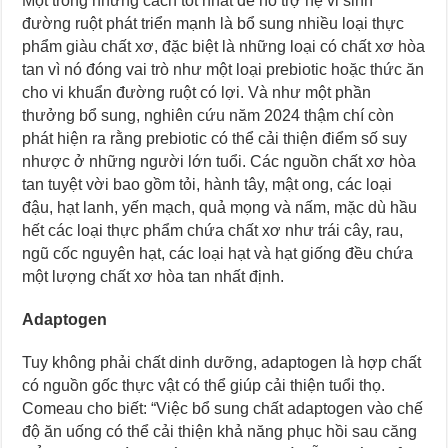
Một trong những cách tốt nhất để hỗ trợ hệ vi sinh
đường ruột phát triển mạnh là bổ sung nhiều loại thực
phẩm giàu chất xơ, đặc biệt là những loại có chất xơ hòa
tan vì nó đóng vai trò như một loại prebiotic hoặc thức ăn
cho vi khuẩn đường ruột có lợi. Và như một phần
thưởng bổ sung, nghiên cứu năm 2024 thậm chí còn
phát hiện ra rằng prebiotic có thể cải thiện điểm số suy
nhược ở những người lớn tuổi. Các nguồn chất xơ hòa
tan tuyệt vời bao gồm tỏi, hành tây, mật ong, các loại
đậu, hạt lanh, yến mạch, quả mọng và nấm, mặc dù hầu
hết các loại thực phẩm chứa chất xơ như trái cây, rau,
ngũ cốc nguyên hạt, các loại hạt và hạt giống đều chứa
một lượng chất xơ hòa tan nhất định.
Adaptogen
Tuy không phải chất dinh dưỡng, adaptogen là hợp chất
có nguồn gốc thực vật có thể giúp cải thiện tuổi thọ.
Comeau cho biết: “Việc bổ sung chất adaptogen vào chế
độ ăn uống có thể cải thiện khả năng phục hồi sau căng