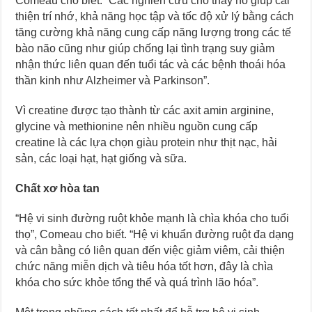
Comeau cho biết: “Các nghiên cứu cho thấy nó giúp cải
thiện trí nhớ, khả năng học tập và tốc độ xử lý bằng cách
tăng cường khả năng cung cấp năng lượng trong các tế
bào não cũng như giúp chống lại tình trạng suy giảm
nhận thức liên quan đến tuổi tác và các bệnh thoái hóa
thần kinh như Alzheimer và Parkinson”.
Vì creatine được tạo thành từ các axit amin arginine,
glycine và methionine nên nhiều nguồn cung cấp
creatine là các lựa chọn giàu protein như thịt nạc, hải
sản, các loại hạt, hạt giống và sữa.
Chất xơ hòa tan
“Hệ vi sinh đường ruột khỏe mạnh là chìa khóa cho tuổi
thọ”, Comeau cho biết. “Hệ vi khuẩn đường ruột đa dạng
và cân bằng có liên quan đến việc giảm viêm, cải thiện
chức năng miễn dịch và tiêu hóa tốt hơn, đây là chìa
khóa cho sức khỏe tổng thể và quá trình lão hóa”.