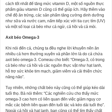
cách tốt nhất để tăng mức vitamin D, một số nguồn thực
phẩm giàu vitamin D cũng có thể giúp ích. Hãy thêm vào
chế độ ăn trứng, các sản phẩm tăng cường dinh dưỡng
như sữa và nước cam, nấm tiếp xúc với tia cực tím (UV)
và một số loại cá béo như cá ngừ, cá hồi và cá mòi.
Axit béo Omega-3
Khi nói đến cá, chúng ta đều nghe lời khuyên nên ăn
nhiều cá hơn thường xuyên và phần lớn là do cá chứa
axit béo omega-3. Comeau cho biết: “Omega-3, có trong
cá béo như cá hồi và các nguồn thực vật như hạt lanh,
hỗ trợ sức khỏe tim mạch, giảm viêm và cải thiện chức
năng não”.
Tuy nhiên, những chất béo này cũng có thể giúp kéo dài
tuổi thọ. Bà nói thêm: “Các nghiên cứu cho thấy mức
omega-3 cao hơn có liên quan đến việc giảm nguy cơ
mắc các bệnh liên quan đến tuổi tác và kéo dài tuổi thọ”.
Ngoài cá hồi và hạt lanh, bạn cũng có thể tìm thấy chất