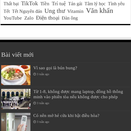
TikTok
Trí tuệ
Tiền
Thất bại
Tán gái
Tâm lý học
Tình yêu
Văn khấn
Ung thư
Vitamin
Tết
Tết Nguyên đán
Điện thoại
YouTube
Zalo
Đàn ông
Bài viết mới
Vì sao gọi là bún bung?
3 tuần ago
Từ 1-8, không được mang laptop, đồng hồ thông
minh vào phiên tòa nếu không được cho phép
3 tuần ago
Có nên mở hé cửa khi bật điều hòa?
3 tuần ago