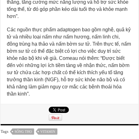
thẳng, tăng cường mức năng lượng và hỗ trợ sức khỏe
tổng thể, từ đó góp phần kéo dài tuổi thọ và khỏe mạnh
hơn”.
Các nguồn thực phẩm adaptogen bao gồm nghệ, quả kỷ
tử và nhiều loại nấm như nấm hương, nấm linh chi,
đông trùng hạ thảo và nấm bờm sư tử. Trên thực tế, nấm
bờm sư tử có thể đặc biệt có lợi cho việc duy trì sức
khỏe não bộ khi về già. Comeau nói thêm: “Được biết
đến với những lợi ích tiềm tàng về nhận thức, nấm bờm
sư tử chứa các hợp chất có thể kích thích yếu tố tăng
trưởng thần kinh (NGF), hỗ trợ sức khỏe não bộ và có
khả năng làm giảm nguy cơ mắc các bệnh thoái hóa
thần kinh”.
Tags
SỐNG THỌ
VITAMIN