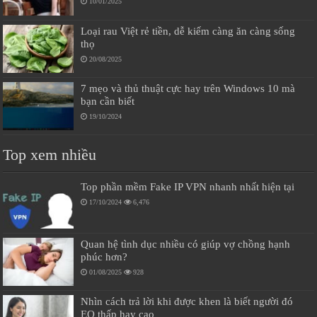
10/01/2025
Loại rau Việt rẻ tiền, dễ kiếm càng ăn càng sống
thọ
20/08/2025
7 mẹo và thủ thuật cực hay trên Windows 10 mà
bạn cần biết
19/10/2024
Top xem nhiều
Top phần mềm Fake IP VPN nhanh nhất hiện tại
17/10/2024
6,476
Quan hệ tình dục nhiều có giúp vợ chồng hạnh
phúc hơn?
01/08/2025
928
Nhìn cách trả lời khi được khen là biết người đó
EQ thấp hay cao