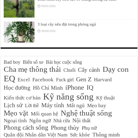
04/05/2026
3 loại cây nên đặt trong phòng ngủ
28/04/2026
Bad boy
Biển số xe
Bài học cuộc sống
Cha mẹ thông thái
Dạy con
Cây cảnh
Chuối
EQ
Gen Z
Excel
Facebook
Harvard
Fuck girl
iPhone
IQ
Học đường
Hồ Chí Minh
Kỹ năng sống
Kiến thức cơ bản
Kỹ thuật
Lịch sử
Máy tính
Mất ngủ
Mẹo hay
Lời thề
Nghệ thuật sống
Mẹo vặt
Mối quan hệ
Nội thất
Ngoại tình
Ngôn ngữ
Nhà cửa
Phong cách sống
Phong thủy
Phụ nữ
Thông minh
Quân đội Nhân dân Việt Nam
Sức khỏe