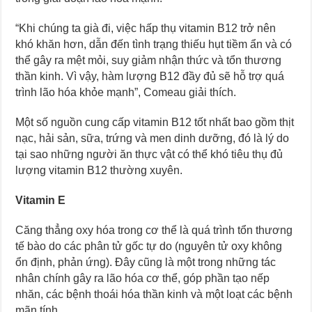
“Khi chúng ta già đi, việc hấp thụ vitamin B12 trở nên
khó khăn hơn, dẫn đến tình trạng thiếu hụt tiềm ẩn và có
thể gây ra mệt mỏi, suy giảm nhận thức và tổn thương
thần kinh. Vì vậy, hàm lượng B12 đầy đủ sẽ hỗ trợ quá
trình lão hóa khỏe mạnh”, Comeau giải thích.
Một số nguồn cung cấp vitamin B12 tốt nhất bao gồm thịt
nạc, hải sản, sữa, trứng và men dinh dưỡng, đó là lý do
tại sao những người ăn thực vật có thể khó tiêu thụ đủ
lượng vitamin B12 thường xuyên.
Vitamin E
Căng thẳng oxy hóa trong cơ thể là quá trình tổn thương
tế bào do các phân tử gốc tự do (nguyên tử oxy không
ổn định, phản ứng). Đây cũng là một trong những tác
nhân chính gây ra lão hóa cơ thể, góp phần tạo nếp
nhăn, các bệnh thoái hóa thần kinh và một loạt các bệnh
mãn tính.