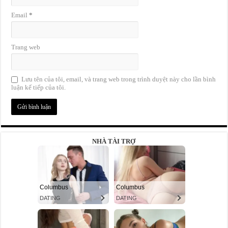
Email
*
Trang web
Lưu tên của tôi, email, và trang web trong trình duyệt này cho lần bình
luận kế tiếp của tôi.
NHÀ TÀI TRỢ