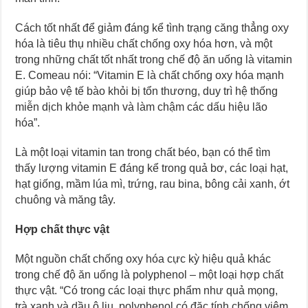
Cách tốt nhất để giảm đáng kể tình trạng căng thẳng oxy
hóa là tiêu thụ nhiều chất chống oxy hóa hơn, và một
trong những chất tốt nhất trong chế độ ăn uống là vitamin
E. Comeau nói: “Vitamin E là chất chống oxy hóa mạnh
giúp bảo vệ tế bào khỏi bị tổn thương, duy trì hệ thống
miễn dịch khỏe mạnh và làm chậm các dấu hiệu lão
hóa”.
Là một loại vitamin tan trong chất béo, bạn có thể tìm
thấy lượng vitamin E đáng kể trong quả bơ, các loại hạt,
hạt giống, mầm lúa mì, trứng, rau bina, bông cải xanh, ớt
chuông và măng tây.
Hợp chất thực vật
Một nguồn chất chống oxy hóa cực kỳ hiệu quả khác
trong chế độ ăn uống là polyphenol – một loại hợp chất
thực vật. “Có trong các loại thực phẩm như quả mọng,
trà xanh và dầu ô liu, polyphenol có đặc tính chống viêm