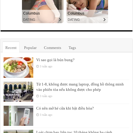
Recent
Popular
Comments
Tags
Vì sao gọi là bún bung?
3 tuần ago
Từ 1-8, không được mang laptop, đồng hồ thông minh
vào phiên tòa nếu không được cho phép
3 tuần ago
Có nên mở hé cửa khi bật điều hòa?
3 tuần ago
Loài chim bay liên tục 10 tháng không hạ cánh